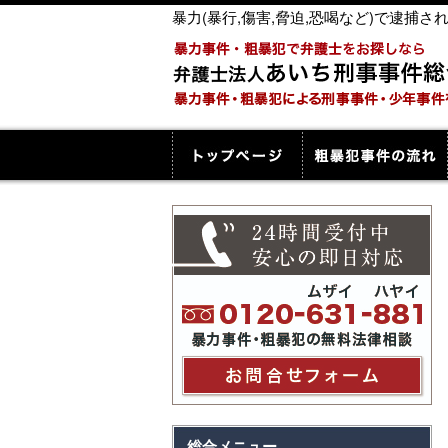
暴力(暴行,傷害,脅迫,恐喝など)で逮
総合メニュー