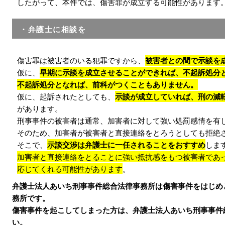
したがって、本件では、傷害罪が成立する可能性があります
・弁護士に相談を
傷害罪は被害者のいる犯罪ですから、
被害者との間で示談を
仮に、
早期に示談を成立させることができれば、不起訴処分
不起訴処分となれば、前科がつくこともありません。
仮に、起訴されたとしても、
示談が成立していれば、刑の減
があります。
刑事事件の被害者は通常、加害者に対して強い処罰感情を有
そのため、加害者が被害者と直接連絡をとろうとしても拒絶
そこで、
示談交渉は弁護士に一任されることをおすすめ
しま
加害者と直接連絡をとることに強い抵抗感をもつ被害者であ
応じてくれる可能性があります
。
弁護士法人あいち刑事事件総合法律事務所は傷害事件をはじめ
務所です。
傷害事件を起こしてしまった方は、弁護士法人あいち刑事事件
い。