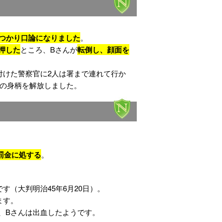
つかり口論になりました
。
押した
ところ、Bさんが
転倒し、顔面を
付けた警察官に2人は署まで連れて行か
人の身柄を解放しました。
罰金に処する
。
（大判明治45年6月20日）。
ます。
、Bさんは出血したようです。