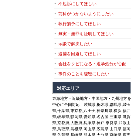
不起訴にしてほしい
前科がつかないようにしたい
執行猶予にしてほしい
無実・無罪を証明してほしい
示談で解決したい
逮捕を回避してほしい
会社をクビになる・退学処分が心配
事件のことを秘密にしたい
対応エリア
東海地方・近畿地方・中国地方・九州地方を
中心に全国対応 茨城県,栃木県,群馬県,埼玉
県,千葉県,東京都,八王子,神奈川県,横浜,福井
県,岐阜県,静岡県,愛知県,名古屋,三重県,滋賀
県,京都府,大阪府,兵庫県,神戸,奈良県,和歌山
県,鳥取県,島根県,岡山県,広島県,山口県,福岡
県,佐賀県,長崎県,熊本県,大分県,宮崎県,鹿児