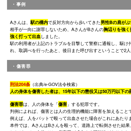
・事例
Aさんは、
駅の構内
で反対方向から歩いてきた
男性Bの肩がぶ
相手が一向に謝罪しないため、AさんがBさんの
胸辺りを強く
強く打って出血
しました。
駅の利用者が上記のトラブルを目撃して警察に通報し、駆け
れ、取調べを行ったあと、後日また呼び出すということで2
・傷害罪
刑法204条
（出典/e-GOV法令検索）
人の身体を傷害した者は、15年以下の懲役又は50万円以下の
傷害罪
は、人の身体を「
傷害
」する犯罪です。
判例によれば、傷害とは人の生理的機能に障害を加えることです
例えば、人をバットで殴って出血させた場合がこれにあたり
本件では、AさんはBさんを殴って、道路上で転倒させた結果