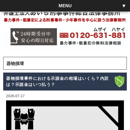
MENU
器物損壊
器物損壊事件における示談金の相場はいくら？内訳
は？示談金はいつ払う？
2026-07-17