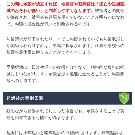
この間に示談が成立すれば、検察官や裁判官は「逃亡や証拠隠
滅のおそれが低い」と判断しやすくなります。
被害者との関係
が修復され、被害者も処罰を望んでいないことが明らかになれ
ば、勾留の必要性が低いと判断されるのです。
勾留請求が却下されたり、すでに勾留されていても勾留取消し
が認められたりすれば、早期に釈放されます。仕事や学校への
影響を最小限に抑えることができるでしょう。
早期釈放は、日常生活への復帰だけでなく、精神的な負担の軽
減にもつながります。示談交渉を迅速に進めることが、早期釈
放への近道です。
起訴後の実刑回避
残念ながら起訴されてしまった場合でも、
示談をすることで実
刑を回避できる可能性が高まります
。
起訴には正式起訴と略式起訴の2種類があります。略式起訴は、