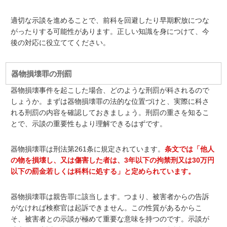
適切な示談を進めることで、前科を回避したり早期釈放につな
がったりする可能性があります。正しい知識を身につけて、今
後の対応に役立ててください。
器物損壊罪の刑罰
器物損壊事件を起こした場合、どのような刑罰が科されるので
しょうか。まずは器物損壊罪の法的な位置づけと、実際に科さ
れる刑罰の内容を確認しておきましょう。刑罰の重さを知るこ
とで、示談の重要性もより理解できるはずです。
器物損壊罪は刑法第261条に規定されています。
条文では「他人
の物を損壊し、又は傷害した者は、3年以下の拘禁刑又は30万円
以下の罰金若しくは科料に処する」と定められています。
器物損壊罪は親告罪に該当します。つまり、被害者からの告訴
がなければ検察官は起訴できません。この性質があるからこ
そ、被害者との示談が極めて重要な意味を持つのです。示談が