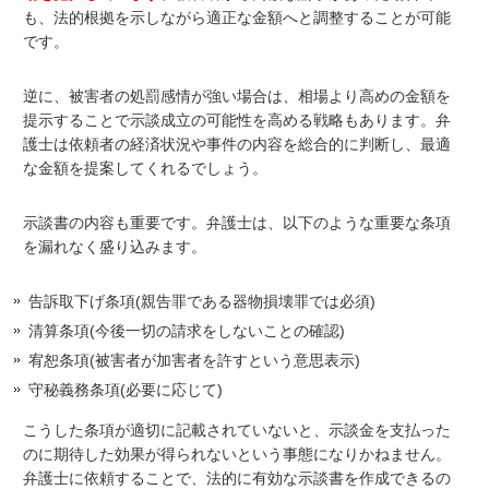
も、法的根拠を示しながら適正な金額へと調整することが可能
です。
逆に、被害者の処罰感情が強い場合は、相場より高めの金額を
提示することで示談成立の可能性を高める戦略もあります。弁
護士は依頼者の経済状況や事件の内容を総合的に判断し、最適
な金額を提案してくれるでしょう。
示談書の内容も重要です。弁護士は、以下のような重要な条項
を漏れなく盛り込みます。
告訴取下げ条項(親告罪である器物損壊罪では必須)
清算条項(今後一切の請求をしないことの確認)
宥恕条項(被害者が加害者を許すという意思表示)
守秘義務条項(必要に応じて)
こうした条項が適切に記載されていないと、示談金を支払った
のに期待した効果が得られないという事態になりかねません。
弁護士に依頼することで、法的に有効な示談書を作成できるの