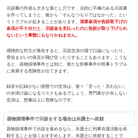
示談書の作成も大きな落とし穴です。法的に不備のある示談書
を作ってしまうと、後から「そんなつもりではなかった」とい
うトラブルが起きることがあります。
清算条項や告訴取下げの
条項が不十分だと、示談金を支払ったのに告訴が取り下げられ
ないという事態にもなりかねません。
感情的な対立が激化すると、示談交渉の場で口論になったり、
脅迫まがいの発言が飛び交ったりすることもあります。こうな
ると、器物損壊事件とは別に、新たな刑事事件や民事トラブル
に発展する危険性が出てきます。
録音や記録がない状態での交渉は、後々「言った・言わない」
の水掛け論になるリスクもあるでしょう。専門家が介在しない
交渉は、想像以上に危険なのです。
器物損壊事件で示談をする場合は弁護士へ依頼
器物損壊事件で示談を進めるなら、
弁護士に刑事弁護活動を依
頼することを強くおすすめします
。弁護士に依頼することで、