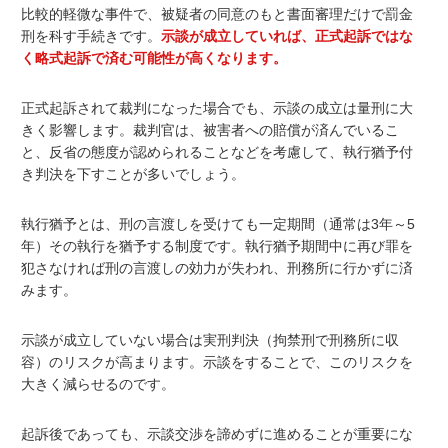
比較的軽微な事件で、被疑者の同意のもと書面審理だけで罰金
刑を科す手続きです。
示談が成立していれば、正式起訴ではな
く略式起訴で済む可能性が高くなります。
正式起訴されて裁判になった場合でも、示談の成立は量刑に大
きく影響します。裁判官は、被害者への賠償が済んでいるこ
と、反省の態度が認められることなどを考慮して、執行猶予付
き判決を下すことが多いでしょう。
執行猶予
とは、刑の言渡しを受けても一定期間（通常は3年～5
年）その執行を猶予する制度です。執行猶予期間中に再び罪を
犯さなければ刑の言渡しの効力が失われ、刑務所に行かずに済
みます。
示談が成立していない場合は実刑判決（拘禁刑で刑務所に収
容）のリスクが高まります。示談をすることで、このリスクを
大きく減らせるのです。
起訴後であっても、示談交渉を諦めずに進めることが重要にな