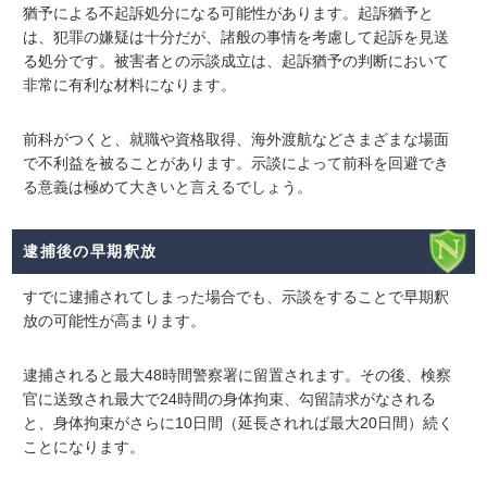
猶予による不起訴処分になる可能性があります。起訴猶予と
は、犯罪の嫌疑は十分だが、諸般の事情を考慮して起訴を見送
る処分です。被害者との示談成立は、起訴猶予の判断において
非常に有利な材料になります。
前科がつくと、就職や資格取得、海外渡航などさまざまな場面
で不利益を被ることがあります。示談によって前科を回避でき
る意義は極めて大きいと言えるでしょう。
逮捕後の早期釈放
すでに逮捕されてしまった場合でも、
示談をすることで早期釈
放の可能性が高まります
。
逮捕されると最大48時間警察署に留置されます。その後、検察
官に送致され最大で24時間の身体拘束、勾留請求がなされる
と、身体拘束がさらに10日間（延長されれば最大20日間）続く
ことになります。