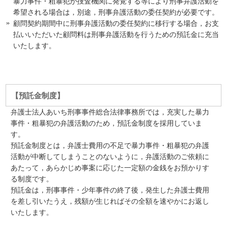
暴力事件・粗暴犯が捜査機関に発覚する等により刑事弁護活動を
希望される場合は，別途，刑事弁護活動の委任契約が必要です。
顧問契約期間中に刑事弁護活動の委任契約に移行する場合，お支
払いいただいた顧問料は刑事弁護活動を行うための預託金に充当
いたします。
【預託金制度】
弁護士法人あいち刑事事件総合法律事務所では，充実した暴力
事件・粗暴犯の弁護活動のため，預託金制度を採用していま
す。
預託金制度とは，弁護士費用の不足で暴力事件・粗暴犯の弁護
活動が中断してしまうことのないように，弁護活動のご依頼に
あたって，あらかじめ事案に応じた一定額の金銭をお預かりす
る制度です。
預託金は，刑事事件・少年事件の終了後，発生した弁護士費用
を差し引いたうえ，残額が生じればその全額を速やかにお返し
いたします。