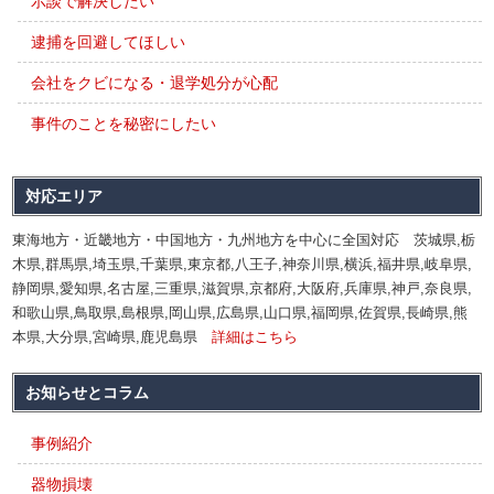
示談で解決したい
逮捕を回避してほしい
会社をクビになる・退学処分が心配
事件のことを秘密にしたい
対応エリア
東海地方・近畿地方・中国地方・九州地方を中心に全国対応 茨城県,栃
木県,群馬県,埼玉県,千葉県,東京都,八王子,神奈川県,横浜,福井県,岐阜県,
静岡県,愛知県,名古屋,三重県,滋賀県,京都府,大阪府,兵庫県,神戸,奈良県,
和歌山県,鳥取県,島根県,岡山県,広島県,山口県,福岡県,佐賀県,長崎県,熊
本県,大分県,宮崎県,鹿児島県
詳細はこちら
お知らせとコラム
事例紹介
器物損壊