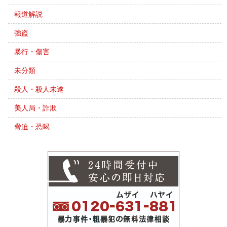
報道解説
強盗
暴行・傷害
未分類
殺人・殺人未遂
美人局・詐欺
脅迫・恐喝