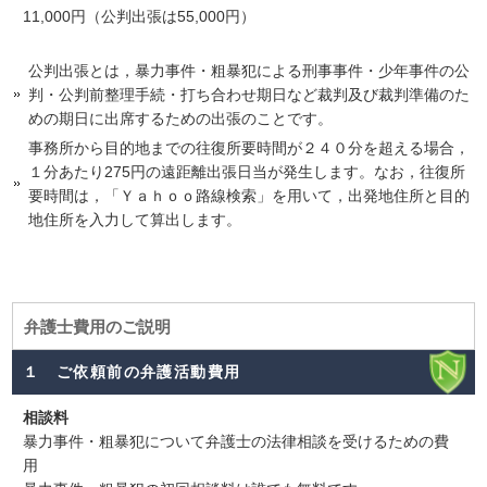
11,000円（公判出張は55,000円）
公判出張とは，暴力事件・粗暴犯による刑事事件・少年事件の公
判・公判前整理手続・打ち合わせ期日など裁判及び裁判準備のた
めの期日に出席するための出張のことです。
事務所から目的地までの往復所要時間が２４０分を超える場合，
１分あたり275円の遠距離出張日当が発生します。なお，往復所
要時間は，「Ｙａｈｏｏ路線検索」を用いて，出発地住所と目的
地住所を入力して算出します。
弁護士費用のご説明
１ ご依頼前の弁護活動費用
相談料
暴力事件・粗暴犯について弁護士の法律相談を受けるための費
用