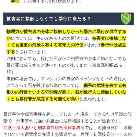
「
暴行
」に該当する可能性があります。
被害者に接触しなくても暴行に当たる？
物理力が被害者の身体に接触しなかった場合に暴行が成立する
か
については、争いがあるものの通説では、
被害者に接触しな
くても傷害の危険を有する有形力の行使
があれば
暴行罪は成立
する
とされています。
判例においても、投げた石が仮に相手方の身体に触れないでも
暴行罪は成立すると述べたものがあります（東京高判昭25.6．
10）。
事例の場合では、マンションの自室のベランダから下の通行人
に向かって石を投げる行為については、
傷害の危険を有する有
形力の行使といえる可能性が高く、石が通行人に接触していな
くとも暴行罪が成立する可能性が高い
と思われます。
暴行事件や傷害事件を起こしてしまった場合、できるだけ早期の段
階で、刑事事件に強い弁護士に法律相談することが重要です。
弁護士法人あいち刑事事件総合法律事務所
では、逮捕当日に、逮捕
されている留置場に弁護士を派遣する、弁護士初回接見サービスの