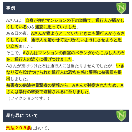
事例
Aさんは、
自身が住むマンションの下の道路で、通行人が騒がし
くしている
のを
迷惑に思っていました
。
ある日の夜、
Aさんが寝ようとしていたときにも通行人がうるさ
くしており
、
通行人を驚かせて近づかないようにさせようと思
い立ち
ました。
そこで、
Aさんはマンションの自室のベランダからこぶし大の石
を、通行人の近くに投げつけました
。
Aさんが投げつけた石は通行人には当たりませんでしたが、
いき
なり石を投げつけられた通行人は恐怖を感じ警察に被害届を提
出
しました。
被害者の供述や目撃者の情報から、Aさんが特定されたため、A
さんは暴行の容疑で逮捕されるに至りました
。
（フィクションです。）
暴行罪について
刑法２０８条
において、