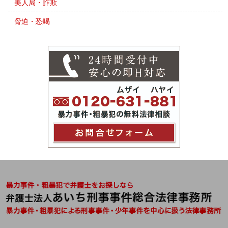
美人局・詐欺
脅迫・恐喝