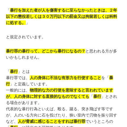
「
暴行を加えた者が人を傷害するに至らなかったときは、２年
以下の懲役若しくは３０万円以下の罰金又は拘留若しくは科料
に処する。
」
と規定されています。
暴行罪の暴行って、どこから暴行になるの？
と思われる方が多
いかもしれません。
「
暴行
」とは
暴行罪では、
人の身体に不法な有形力を行使すること
を「
暴
行
」と定義しています。
一般的には、
物理的な力の行使を意味すると言われています
が、人の身体に対する直接的なものでなくても
「
暴行
」とされ
る場合があります。
代表的な暴行行為といえば、殴る、蹴る、突き飛ばす等です
が、人のいる方向に石を投げたり、狭い室内で刃物を振り回す
など、
人が脅威に感じることをすれば暴行罪
でいうところの