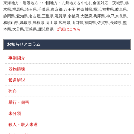
東海地方・近畿地方・中国地方・九州地方を中心に全国対応 茨城県,栃
木県,群馬県,埼玉県,千葉県,東京都,八王子,神奈川県,横浜,福井県,岐阜県,
静岡県,愛知県,名古屋,三重県,滋賀県,京都府,大阪府,兵庫県,神戸,奈良県,
和歌山県,鳥取県,島根県,岡山県,広島県,山口県,福岡県,佐賀県,長崎県,熊
本県,大分県,宮崎県,鹿児島県
詳細はこちら
お知らせとコラム
事例紹介
器物損壊
報道解説
強盗
暴行・傷害
未分類
殺人・殺人未遂