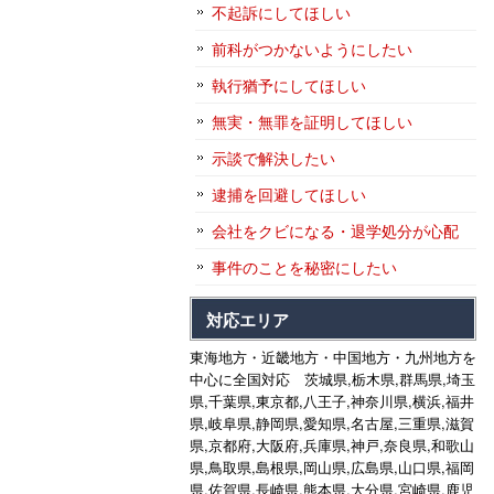
不起訴にしてほしい
前科がつかないようにしたい
執行猶予にしてほしい
無実・無罪を証明してほしい
示談で解決したい
逮捕を回避してほしい
会社をクビになる・退学処分が心配
事件のことを秘密にしたい
対応エリア
東海地方・近畿地方・中国地方・九州地方を
中心に全国対応 茨城県,栃木県,群馬県,埼玉
県,千葉県,東京都,八王子,神奈川県,横浜,福井
県,岐阜県,静岡県,愛知県,名古屋,三重県,滋賀
県,京都府,大阪府,兵庫県,神戸,奈良県,和歌山
県,鳥取県,島根県,岡山県,広島県,山口県,福岡
県,佐賀県,長崎県,熊本県,大分県,宮崎県,鹿児