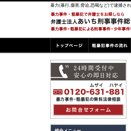
暴力(暴行,傷害,脅迫,恐喝など)で逮
総合メニュー