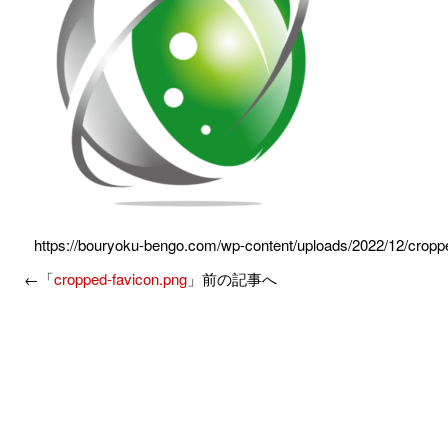
https://bouryoku-bengo.com/wp-content/uploads/2022/12/cropp
←「
cropped-favicon.png
」前の記事へ