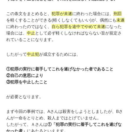
この条文をまとめると、
犯罪が未遂
に終わった場合には、
刑罰
を軽くすることができる(軽くしなくてもいい)が、偶然にも
未遂
に終わったのではなく、
自ら犯罪を途中でやめて未遂
になった
場合には、
中止
として必ず軽くしなければならない旨が規定さ
れていることになります。
したがって
中止犯
が成立するためには、
①犯罪の実行に着手してこれを遂げなかった者であること
②自己の意思により
③犯罪を中止したこと
が必要となります。
まず今回の事例では、Aさんは殺害をしようとしましたが、Bさ
んが一命をとりとめ、殺人まではとげていません。
したがって、Ａさんは
①「犯罪の実行に着手してこれを遂げな
かった者」
にあたるといえます。