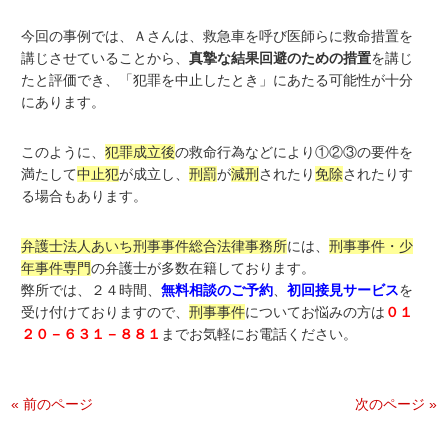
今回の事例では、Ａさんは、救急車を呼び医師らに救命措置を
講じさせていることから、
真摯な結果回避のための措置
を講じ
たと評価でき、「犯罪を中止したとき」にあたる可能性が十分
にあります。
このように、
犯罪成立後
の救命行為などにより①②③の要件を
満たして
中止犯
が成立し、
刑罰
が
減刑
されたり
免除
されたりす
る場合もあります。
弁護士法人あいち刑事事件総合法律事務所
には、
刑事事件・少
年事件専門
の弁護士が多数在籍しております。
弊所では、２４時間、
無料相談のご予約
、
初回接見サービス
を
受け付けておりますので、
刑事事件
についてお悩みの方は
０１
２０－６３１－８８１
までお気軽にお電話ください。
« 前のページ
次のページ »