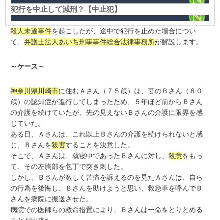
犯行を中止して減刑？【中止犯】
殺人未遂事件
を起こしたが、途中で犯行を止めた場合につい
て、
弁護士法人あいち刑事事件総合法律事務所
が解説します。
～ケース～
神奈川県川崎市
に住むＡさん（７５歳）は、妻のＢさん（８０
歳）の認知症が進行してしまったため、５年ほど前からＢさん
の介護を続けていたが、先の見えないＢさんの介護に限界を感
じていた。
ある日、Ａさんは、これ以上Ｂさんの介護を続けられないと感
じ、Ｂさんを
殺害
することを決意した。
そこで、Ａさんは、就寝中であったＢさんに対し、
殺意
をもっ
て、その左胸部を包丁で突き刺した。
しかし、Ｂさんが激しく苦痛を訴えるのを見たＡさんは、自ら
の行為を後悔し、Ｂさんを助けようと思い、救急車を呼んでＢ
さんを病院に搬送させた。
病院での医師らの救命措置により、Ｂさんは一命をとりとめる