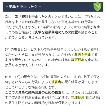
～犯罪を中止した？～
次に、
③「犯罪を中止したとき」
といえるためには、(ア)自己の
行為を中止すれば結果が発生しないと言える場合には行為の中
止だけで足りますが、(イ)自己の行為によってすでに結果が発生
しつつある場合には
真摯な結果回避のための措置
を講じること
が必要となると考えられています。
(ア)の場合とは、ピストルで相手を殺そうとしたが弾丸が命中し
なかったときに、まだ弾があるにもかかわらず
殺害を中止
する
ような場合のことをいい、この場合には単に
殺害行為
を止めれ
ば足りると考えられています。
他方、(イ)の場合とは、今回の事例のように、すでに包丁で突き
刺すという自らの行為によって
被害者
の死亡結果が発生しよう
としているような場合を指します。
ここでの
真摯な結果回避のための措置
とは、単にそれ以上に包
丁で突き刺す行為を止めるだけでは足りず、
犯罪結果
(死亡結果)
の発生を防ぐための積極的な行為が必要となります。