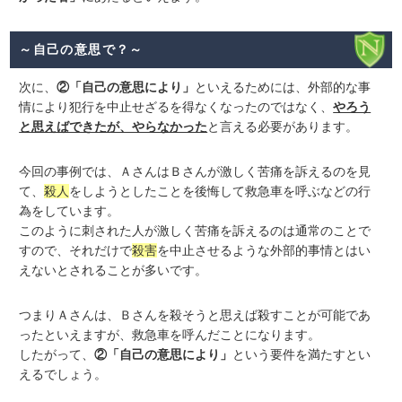
～自己の意思で？～
次に、
②「自己の意思により」
といえるためには、外部的な事
情により犯行を中止せざるを得なくなったのではなく、
やろう
と思えばできたが、やらなかった
と言える必要があります。
今回の事例では、ＡさんはＢさんが激しく苦痛を訴えるのを見
て、
殺人
をしようとしたことを後悔して救急車を呼ぶなどの行
為をしています。
このように刺された人が激しく苦痛を訴えるのは通常のことで
すので、それだけで
殺害
を中止させるような外部的事情とはい
えないとされることが多いです。
つまりＡさんは、Ｂさんを殺そうと思えば殺すことが可能であ
ったといえますが、救急車を呼んだことになります。
したがって、
②「自己の意思により」
という要件を満たすとい
えるでしょう。