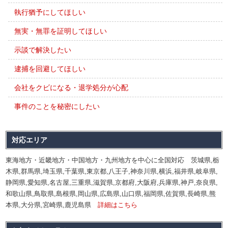
執行猶予にしてほしい
無実・無罪を証明してほしい
示談で解決したい
逮捕を回避してほしい
会社をクビになる・退学処分が心配
事件のことを秘密にしたい
対応エリア
東海地方・近畿地方・中国地方・九州地方を中心に全国対応 茨城県,栃
木県,群馬県,埼玉県,千葉県,東京都,八王子,神奈川県,横浜,福井県,岐阜県,
静岡県,愛知県,名古屋,三重県,滋賀県,京都府,大阪府,兵庫県,神戸,奈良県,
和歌山県,鳥取県,島根県,岡山県,広島県,山口県,福岡県,佐賀県,長崎県,熊
本県,大分県,宮崎県,鹿児島県
詳細はこちら