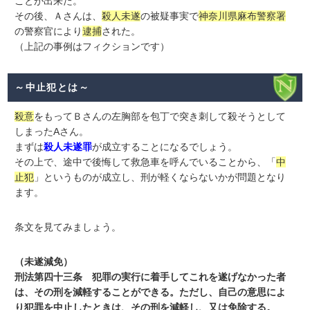
ことが出来た。
その後、Ａさんは、
殺人未遂
の被疑事実で
神奈川県麻布警察署
の警察官により
逮捕
された。
（上記の事例はフィクションです）
～中止犯とは～
殺意
をもってＢさんの左胸部を包丁で突き刺して殺そうとして
しまったAさん。
まずは
殺人未遂罪
が成立することになるでしょう。
その上で、途中で後悔して救急車を呼んでいることから、「
中
止犯
」というものが成立し、刑が軽くならないかが問題となり
ます。
条文を見てみましょう。
（未遂減免）
刑法第四十三条 犯罪の実行に着手してこれを遂げなかった者
は、その刑を減軽することができる。ただし、自己の意思によ
り犯罪を中止したときは、その刑を減軽し、又は免除する。