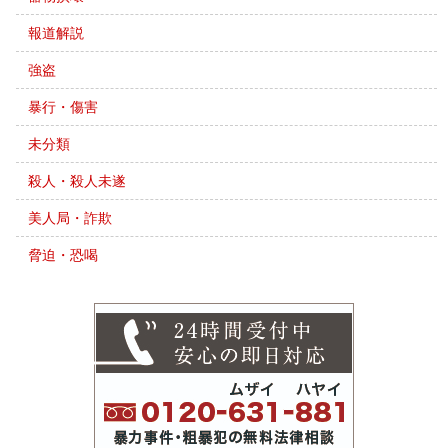
報道解説
強盗
暴行・傷害
未分類
殺人・殺人未遂
美人局・詐欺
脅迫・恐喝