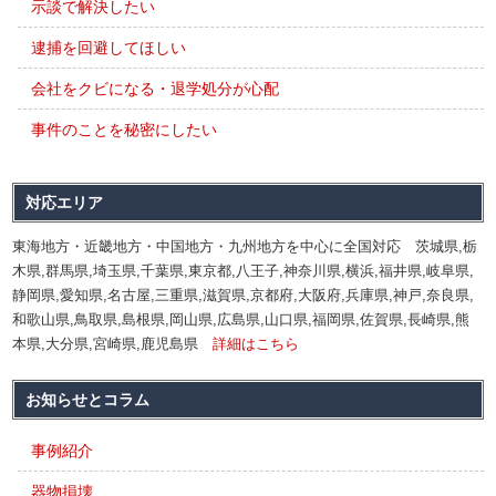
示談で解決したい
逮捕を回避してほしい
会社をクビになる・退学処分が心配
事件のことを秘密にしたい
対応エリア
東海地方・近畿地方・中国地方・九州地方を中心に全国対応 茨城県,栃
木県,群馬県,埼玉県,千葉県,東京都,八王子,神奈川県,横浜,福井県,岐阜県,
静岡県,愛知県,名古屋,三重県,滋賀県,京都府,大阪府,兵庫県,神戸,奈良県,
和歌山県,鳥取県,島根県,岡山県,広島県,山口県,福岡県,佐賀県,長崎県,熊
本県,大分県,宮崎県,鹿児島県
詳細はこちら
お知らせとコラム
事例紹介
器物損壊