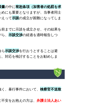
談書
の中に
宥恕条項（加害者の処罰を求
ためにも重要となりますが、当事者同士
かえって
示談
の成立が困難になってしま
る前までに示談を成立させ、その結果を
がら、
示談交渉
の経過を適時報告しつ
自ら
示談交渉
を行おうとすることは避
上、対応を検討することをお勧めしま
強く、暴行事件において、
検察官不送致
ご不安をお抱えの方は、
弁護士法人あい