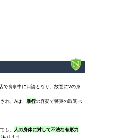
店で食事中に口論となり、故意にVの身
。
され、Aは、
暴行
の容疑で警察の取調べ
けでも、
人の身体に対して不法な有形力
があります。