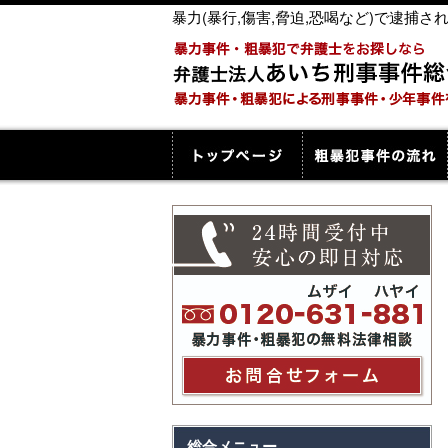
暴力(暴行,傷害,脅迫,恐喝など)で逮
総合メニュー