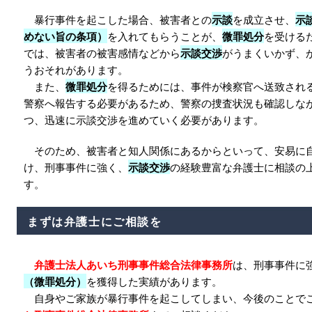
暴行事件を起こした場合、被害者との
示談
を成立させ、
示
めない旨の条項）
を入れてもらうことが、
微罪処分
を受ける
では、被害者の被害感情などから
示談交渉
がうまくいかず、
うおそれがあります。
また、
微罪処分
を得るためには、事件が検察官へ送致され
警察へ報告する必要があるため、警察の捜査状況も確認しな
つ、迅速に示談交渉を進めていく必要があります。
そのため、被害者と知人関係にあるからといって、安易に
け、刑事事件に強く、
示談交渉
の経験豊富な弁護士に相談の
す。
まずは弁護士にご相談を
弁護士法人あいち刑事事件総合法律事務所
は、刑事事件に
（微罪処分）
を獲得した実績があります。
自身やご家族が暴行事件を起こしてしまい、今後のことで