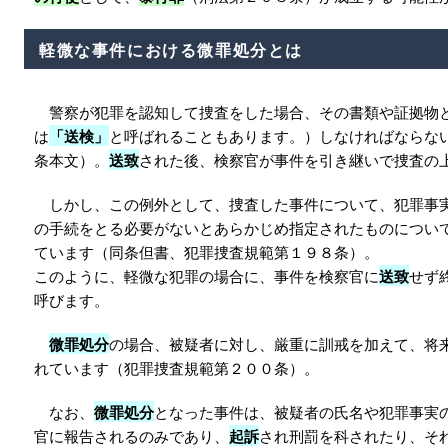
軽微な事件における微罪処分とは
警察が犯罪を認知して捜査をした場合、その書類や証拠物
は
「送検」
と呼ばれることもあります。）しなければならな
条本文）。
送致
された後、検察官が事件を引き継いで捜査の
しかし、この例外として、捜査した事件について、犯罪事
の手続をとる必要がないとあらかじめ指定されたものについ
ています（同条但書、犯罪捜査規範第１９８条）。
このように、軽微な犯罪の場合に、事件を検察官に
送致
せず
呼びます。
微罪処分
の場合、被疑者に対し、厳重に訓戒を加えて、将
れています（犯罪捜査規範第２００条）。
なお、
微罪処分
となった事件は、被疑者の氏名や犯罪事実
官に報告されるのみであり、
起訴
され刑罰を科されたり、そ