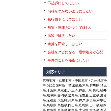
不起訴にしてほしい
前科がつかないようにしたい
執行猶予にしてほしい
無実・無罪を証明してほしい
示談で解決したい
逮捕を回避してほしい
会社をクビになる・退学処分が心配
事件のことを秘密にしたい
対応エリア
東海地方・近畿地方・中国地方・九州地方を
中心に全国対応 茨城県,栃木県,群馬県,埼玉
県,千葉県,東京都,八王子,神奈川県,横浜,福井
県,岐阜県,静岡県,愛知県,名古屋,三重県,滋賀
県,京都府,大阪府,兵庫県,神戸,奈良県,和歌山
県,鳥取県,島根県,岡山県,広島県,山口県,福岡
県,佐賀県,長崎県,熊本県,大分県,宮崎県,鹿児