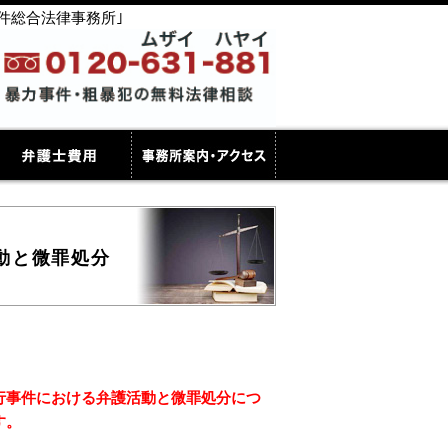
件総合法律事務所｣
動と微罪処分
行事件における弁護活動と微罪処分につ
す。