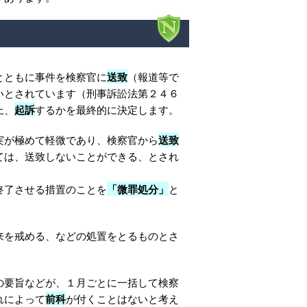
とともに事件を検察官に
送致
（報道等で
いとされています（刑事訴訟法第２４６
上、
起訴
するかを最終的に決定します。
実が極めて軽微であり、検察官から
送致
ては、送致しないことができる、とされ
終了させる措置のことを
「微罪処分」
と
来を戒める、などの処置をとるものとさ
の要旨などが、１月ごとに一括して検察
れによって
前科
が付くことはないと考え