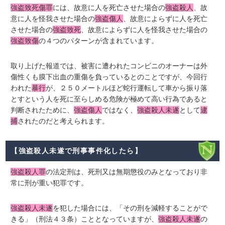
強盗致死傷罪
には、故意に人を死亡させた場合の
強盗殺人
、故
意に人を怪我させた場合の
強盗傷人
、故意によらずに人を死亡
させた場合の
強盗致死
、故意によらずに人を怪我させた場合の
強盗致傷
の４つのパターンが含まれています。
取り上げた報道では、被害に遭われたコンビニのオーナーは外
傷性くも膜下出血の重傷を負っているとのことですが、今回行
われた
暴行
が、２５０メートルほど蛇行運転して車から振り落
とすという人を死に至らしめる危険が極めて高い行為であると
判断されたために、
強盗傷人
ではなく、
強盗殺人未遂
として
逮
捕
されたのだと考えられます。
【強盗殺人未遂で刑事事件化したら】
強盗殺人罪
の法定刑は、死刑又は無期懲役のみとなっており非
常に刑が重い犯罪です。
強盗殺人未遂
を犯した場合には、「その刑を減軽することがで
きる」（刑法４３条）こととなっていますが、
強盗殺人未遂
の