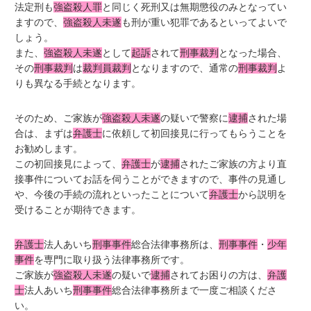
法定刑も
強盗殺人罪
と同じく死刑又は無期懲役のみとなってい
ますので、
強盗殺人未遂
も刑が重い犯罪であるといってよいで
しょう。
また、
強盗殺人未遂
として
起訴
されて
刑事裁判
となった場合、
その
刑事裁判
は
裁判員裁判
となりますので、通常の
刑事裁判
よ
りも異なる手続となります。
そのため、ご家族が
強盗殺人未遂
の疑いで警察に
逮捕
された場
合は、まずは
弁護士
に依頼して初回接見に行ってもらうことを
お勧めします。
この初回接見によって、
弁護士
が
逮捕
されたご家族の方より直
接事件についてお話を伺うことができますので、事件の見通し
や、今後の手続の流れといったことについて
弁護士
から説明を
受けることが期待できます。
弁護士
法人あいち
刑事事件
総合法律事務所は、
刑事事件
・
少年
事件
を専門に取り扱う法律事務所です。
ご家族が
強盗殺人未遂
の疑いで
逮捕
されてお困りの方は、
弁護
士
法人あいち
刑事事件
総合法律事務所まで一度ご相談くださ
い。