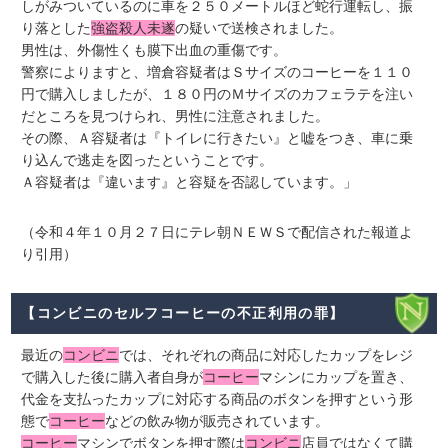
しがみついているのに車を２５０メートルほど蛇行運転し、振
り落とした
強盗殺人未遂
の疑いで送検されました。
男性は、外傷性くも膜下出血の重傷です。
警察によりますと、増倉容疑者はＳサイズのコーヒーを１１０
円で購入しましたが、１８０円のＭサイズのカフェラテを注い
だところを見つけられ、男性に注意されました。
その際、Ａ容疑者は『トイレに行きたい』と嘘をつき、車に乗
り込んで逃走を図ったということです。
Ａ容疑者は『違います』と容疑を否認しています。」
（令和４年１０月２７日にテレ朝ＮＥＷＳで配信された報道よ
り引用）
【コンビニのセルフコーヒーの不正利用の罪】
最近の
コンビニ
では、それぞれの商品に対応したカップをレジ
で購入した後に購入者自身が
コーヒー
マシンにカップを置き、
代金を支払ったカップに対応する商品のボタンを押すという形
態で
コーヒー
などの飲み物が販売されています。
コーヒー
マシンでボタンを押す際は
コンビニ
店員ではなくて購