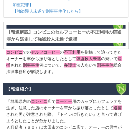
加重犯罪】
【強盗殺人未遂で刑事事件化したら】
【報道解説】コンビニのセルフコーヒーの不正利用の窃盗
罪から逃走して強盗殺人未遂で逮捕
コンビニ
での
セルフコーヒー
の
不正利用
を指摘して追ってきた
オーナーを車から振り落としたとして
強盗殺人未遂
の疑いで
逮
捕
された
刑事事件
例について、
弁護士
法人あいち
刑事事件
総合
法律事務所が解説します。
【報道紹介】
「群馬県内の
コンビニ
店で
コーヒー
用のカップにカフェラテを
注ぎ、注意した店のオーナーを車から振り落としたとして
逮捕
された男が注意された際、『トイレに行きたい』と言って逃げ
ようとしたことが分かりました。
Ａ容疑者（６０）は太田市のコンビニ店で、オーナーの男性が