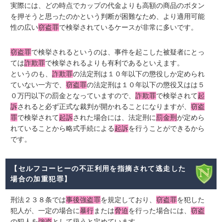
実際には、どの時点でカップの代金よりも高額の商品のボタン
を押そうと思ったのかという判断が困難なため、より適用可能
性の広い
窃盗罪
で検挙されているケースが非常に多いです。
窃盗罪
で検挙されるというのは、事件を起こした被疑者にとっ
ては
詐欺罪
で検挙されるよりも有利であるといえます。
というのも、
詐欺罪
の法定刑は１０年以下の懲役しか定められ
ていない一方で、
窃盗罪
の法定刑は１０年以下の懲役又はは５
０万円以下の罰金となっていますので、
詐欺罪
で検挙されて
起
訴
されると必ず正式な裁判が開かれることになりますが、
窃盗
罪
で検挙されて
起訴
された場合には、法定刑に
罰金刑
が定めら
れていることから略式手続による
起訴
を行うことができるから
です。
【セルフコーヒーの不正利用を指摘されて逃走した
場合の加重犯罪】
刑法２３８条では
事後強盗罪
を規定しており、
窃盗罪
を犯した
犯人が、一定の場合に
暴行
または
脅迫
を行った場合には、
窃盗
の犯人を
強盗
として扱うと定めています。