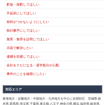
釈放・保釈してほしい
不起訴にしてほしい
前科がつかないようにしたい
執行猶予にしてほしい
無実・無罪を証明してほしい
示談で解決したい
逮捕を回避してほしい
会社をクビになる・退学処分が心配
事件のことを秘密にしたい
対応エリア
東海地方・近畿地方・中国地方・九州地方を中心に全国対応 茨城県,栃
木県,群馬県,埼玉県,千葉県,東京都,八王子,神奈川県,横浜,福井県,岐阜県,