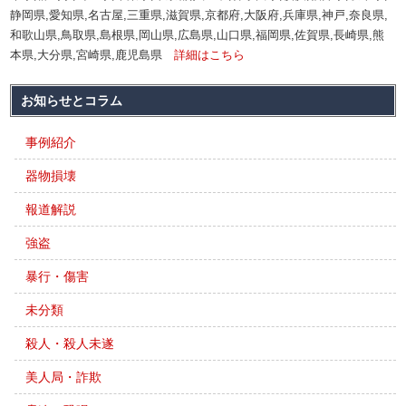
静岡県,愛知県,名古屋,三重県,滋賀県,京都府,大阪府,兵庫県,神戸,奈良県,
和歌山県,鳥取県,島根県,岡山県,広島県,山口県,福岡県,佐賀県,長崎県,熊
本県,大分県,宮崎県,鹿児島県
詳細はこちら
お知らせとコラム
事例紹介
器物損壊
報道解説
強盗
暴行・傷害
未分類
殺人・殺人未遂
美人局・詐欺