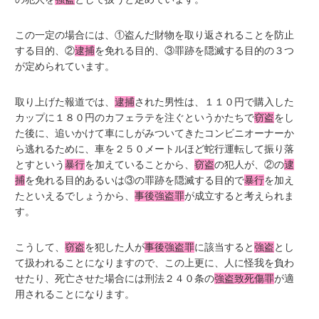
この一定の場合には、①盗んだ財物を取り返されることを防止
する目的、②
逮捕
を免れる目的、③罪跡を隠滅する目的の３つ
が定められています。
取り上げた報道では、
逮捕
された男性は、１１０円で購入した
カップに１８０円のカフェラテを注ぐというかたちで
窃盗
をし
た後に、追いかけて車にしがみついてきたコンビニオーナーか
ら逃れるために、車を２５０メートルほど蛇行運転して振り落
とすという
暴行
を加えていることから、
窃盗
の犯人が、②の
逮
捕
を免れる目的あるいは③の罪跡を隠滅する目的で
暴行
を加え
たといえるでしょうから、
事後強盗罪
が成立すると考えられま
す。
こうして、
窃盗
を犯した人が
事後強盗罪
に該当すると
強盗
とし
て扱われることになりますので、この上更に、人に怪我を負わ
せたり、死亡させた場合には刑法２４０条の
強盗致死傷罪
が適
用されることになります。