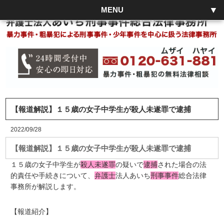
MENU
【報道解説】１５歳の女子中学生が殺人未遂罪で逮捕
2022/09/28
【報道解説】１５歳の女子中学生が殺人未遂罪で逮捕
１５歳の女子中学生が
殺人未遂罪
の疑いで
逮捕
された場合の法
的責任や手続きについて、
弁護士
法人あいち
刑事事件
総合法律
事務所が解説します。
【報道紹介】