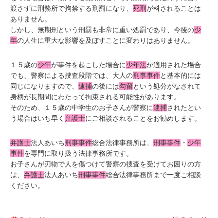
渡さずに刑務所で拘禁する刑罰になり、
死刑
が科されることは
ありません。
しかし、無期刑という刑罰も非常に重い処罰であり、今後の
少
年
の人生に重大な影響を及ぼすことに変わりはありません。
１５歳の
少年
が事件を起こした場合に
少年法
が適用された場合
でも、警察による捜査段階では、大人の
刑事事件
と基本的には
同じになりますので、
逮捕
の後には
勾留
という処分がなされて
身柄が長期間にわたって拘束される可能性があります。
そのため、１５歳の中学生のお子さんが警察に
逮捕
されたとい
う場合はいち早く
弁護士
にご相談されることをお勧めします。
弁護士
法人あいち
刑事事件
総合法律事務所は、
刑事事件
・
少年
事件
を専門に取り扱う法律事務所です。
お子さんが刃物で人を傷つけて警察の捜査を受けてお困りの方
は、
弁護士
法人あいち
刑事事件
総合法律事務所まで一度ご相談
ください。