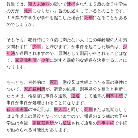
報道では、
殺人未遂罪
の疑いで
逮捕
された１５歳の女子中学生
の方が「
死刑
になりたい」旨の供述をしているとのことです。
１５歳の中学生が事件を起こした場合に
死刑
になることがある
のでしょうか。
そもそも、犯行時に２０歳に満たない人（この年齢層の人を男
女問わずに「
少年
」と呼びます）が事件を起こした場合は、
少
年法
が適用されますので、原則として刑罰が科されることはな
く、
家庭裁判所
が
少年
に対する最終的な処遇を決定することに
なります。
もっとも、例外的に、
死刑
、懲役又は禁錮に当たる罪の事件に
ついて、
家庭裁判所
が、調査の結果、刑事処分を相当と判断し
たときは、検察官に事件を送致（
逆送
）して通常の
刑事手続
で
事件が事件が処理されることになります。
殺人未遂罪
の法定刑は、
殺人罪
と同じく
死刑
または無期もしく
は５年以上の懲役となっていますので、報道の１５歳の女子中
学生は今後、
家庭裁判所
から
逆送
されて通常の
刑事手続
で手続
が勧められる可能性があります。