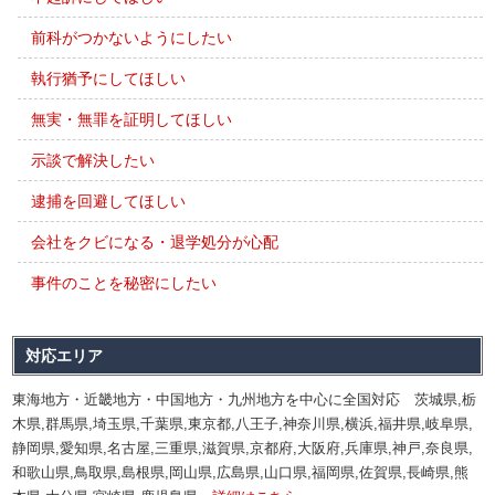
前科がつかないようにしたい
執行猶予にしてほしい
無実・無罪を証明してほしい
示談で解決したい
逮捕を回避してほしい
会社をクビになる・退学処分が心配
事件のことを秘密にしたい
対応エリア
東海地方・近畿地方・中国地方・九州地方を中心に全国対応 茨城県,栃
木県,群馬県,埼玉県,千葉県,東京都,八王子,神奈川県,横浜,福井県,岐阜県,
静岡県,愛知県,名古屋,三重県,滋賀県,京都府,大阪府,兵庫県,神戸,奈良県,
和歌山県,鳥取県,島根県,岡山県,広島県,山口県,福岡県,佐賀県,長崎県,熊