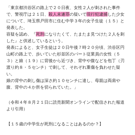
「東京都渋谷区の路上で２０日夜、女性２人が刺された事件
で、警視庁は２１日、
殺人未遂罪
の疑いで
現行犯逮捕
した少女
について、埼玉県戸田市に住む中学３年の女子生徒（１５）と
発表した。
容疑を認め、『
死刑
になりたくて、たまたま見つけた２人を刺
した』と供述しているという。
発表によると、女子生徒は２０日午後７時２０分頃、渋谷区円
山町の路上で、歩いていた杉並区のパート従業員の女性（５
３）と娘（１９）に背後から近づき、背中や腹などを包丁（刃
渡り約８・５センチ）で刺して、それぞれ重傷を負わせた疑
い。
娘の背中の刺し傷は深さ約１０センチに達し、母親は両肩や
腹、背中の４か所を切られていた。」
（令和４年８月２１日に読売新聞オンラインで配信された報道
より引用）
【１５歳の中学生が死刑になることはあるのか？】