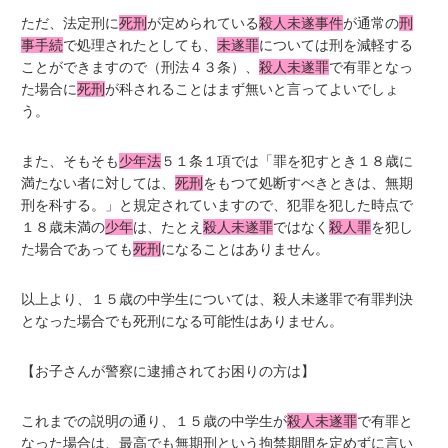
ただ、法定刑に
死刑
が定められている
殺人未遂事件
が通常の
刑
事手続
で処理されたとしても、
未遂罪
については刑を減軽する
ことができますので（刑法４３条）、
殺人未遂罪
で有罪となっ
た場合に
死刑
が科されることはまず無いと言ってよいでしょ
う。
また、そもそも
少年法
５１条１項では「罪を犯すとき１８歳に
満たない者に対しては、
死刑
をもつて処断すべきときは、無期
刑を科する。」と規定されていますので、犯罪を犯した時点で
１８歳未満の
少年
は、たとえ
殺人未遂罪
ではなく
殺人罪
を犯し
た場合であっても
死刑
になることはありません。
以上より、１５歳の中学生については、殺人未遂罪で有罪判決
となった場合でも死刑になる可能性はありません。
【お子さんが警察に逮捕されてお困りの方は】
これまでの説明の通り、１５歳の中学生が
殺人未遂罪
で有罪と
なった場合は、最高でも無期刑という拘禁期間を定めずに言い