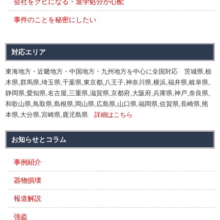
会社をクビになる・退学処分が心配
事件のことを秘密にしたい
対応エリア
東海地方・近畿地方・中国地方・九州地方を中心に全国対応 茨城県,栃
木県,群馬県,埼玉県,千葉県,東京都,八王子,神奈川県,横浜,福井県,岐阜県,
静岡県,愛知県,名古屋,三重県,滋賀県,京都府,大阪府,兵庫県,神戸,奈良県,
和歌山県,鳥取県,島根県,岡山県,広島県,山口県,福岡県,佐賀県,長崎県,熊
本県,大分県,宮崎県,鹿児島県
詳細はこちら
お知らせとコラム
事例紹介
器物損壊
報道解説
強盗