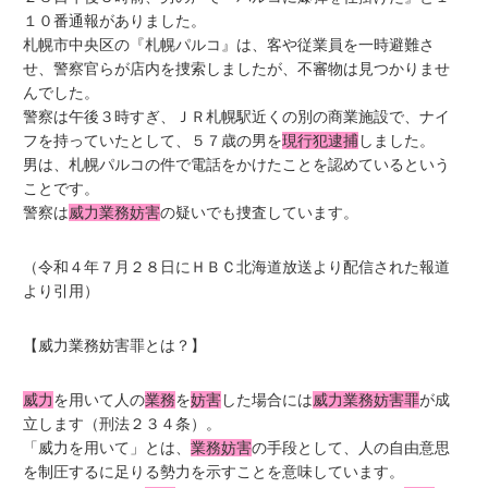
１０番通報がありました。
札幌市中央区の『札幌パルコ』は、客や従業員を一時避難さ
せ、警察官らが店内を捜索しましたが、不審物は見つかりませ
んでした。
警察は午後３時すぎ、ＪＲ札幌駅近くの別の商業施設で、ナイ
フを持っていたとして、５７歳の男を
現行犯逮捕
しました。
男は、札幌パルコの件で電話をかけたことを認めているという
ことです。
警察は
威力業務妨害
の疑いでも捜査しています。
（令和４年７月２８日にＨＢＣ北海道放送より配信された報道
より引用）
【威力業務妨害罪とは？】
威力
を用いて人の
業務
を
妨害
した場合には
威力業務妨害罪
が成
立します（刑法２３４条）。
「威力を用いて」とは、
業務妨害
の手段として、人の自由意思
を制圧するに足りる勢力を示すことを意味しています。