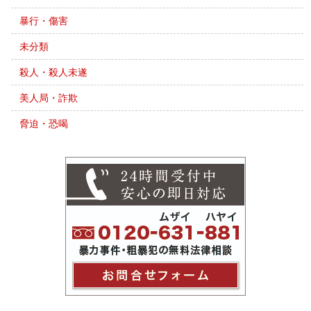
暴行・傷害
未分類
殺人・殺人未遂
美人局・詐欺
脅迫・恐喝