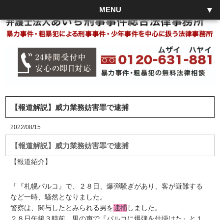
MENU
【報道解説】威力業務妨害罪で逮捕
2022/08/15
【報道解説】威力業務妨害罪で逮捕
【報道紹介】
「『札幌パルコ』で、２８日、爆弾騒ぎがあり、客が避難する
など一時、騒然となりました。
警察は、関与したとみられる男を
逮捕
しました。
２８日午後３時前、男の声で『パルコに爆弾を仕掛けた』と１