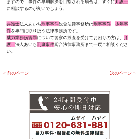
ますので、事件の早期解決を目指される場合は、すぐに
弁護士
に相談するのが良いでしょう。
弁護士
法人あいち
刑事事件
総合法律事務所は
刑事事件
・
少年事
件
を専門に取り扱う法律事務所です。
威力業務妨害罪
について警察の捜査を受けてお困りの方は、
弁
護士
法人あいち
刑事事件
総合法律事務所まで一度ご相談くださ
い。
« 前のページ
次のページ »