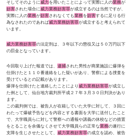
そしてそのように
威力
を用いたことによって実際に人の
業務
が
妨害
された場合に
威力業務妨害罪
が成立するのは当然ですが、
実際に人の
業務
が
妨害
されなくても
業務
を
妨害
するに足りる行
為なされたのであれば
威力業務妨害罪
が成立すると考えられて
います。
威力業務妨害罪
の法定刑は、３年以下の懲役又は５０万円以下
の罰金となっています。
今回取り上げた報道では、
逮捕
された男性が商業施設に爆弾を
仕掛けたと１１０番連絡をした疑いがあり、警察による捜査を
受けているとの記載があります。
爆弾を仕掛けたと連絡したことにより
威力業務妨害罪
が成立し
た例として、仙台地方裁判所平成２７年３月３０日判決があり
ます。
この裁判例では、被告人が在籍していた大学に対して、３回に
わたって爆破予告などを内容とする書面を大学に送付したこと
で、大学職員らに対して警察への通報や講義の休校などの措置
をとることを余儀なくさせて大学職員らの正常な
業務
の遂行に
支障を生じさせたとして、
威力業務妨害罪
の成立を認め、被告