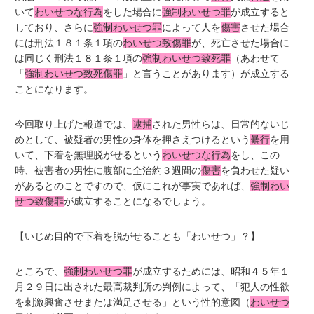
いて
わいせつな行為
をした場合に
強制わいせつ罪
が成立すると
しており、さらに
強制わいせつ罪
によって人を
傷害
させた場合
には刑法１８１条１項の
わいせつ致傷罪
が、死亡させた場合に
は同じく刑法１８１条１項の
強制わいせつ致死罪
（あわせて
「
強制わいせつ致死傷罪
」と言うことがあります）が成立する
ことになります。
今回取り上げた報道では、
逮捕
された男性らは、日常的ないじ
めとして、被疑者の男性の身体を押さえつけるという
暴行
を用
いて、下着を無理脱がせるという
わいせつな行為
をし、この
時、被害者の男性に腹部に全治約３週間の
傷害
を負わせた疑い
があるとのことですので、仮にこれが事実であれば、
強制わい
せつ致傷罪
が成立することになるでしょう。
【いじめ目的で下着を脱がせることも「わいせつ」？】
ところで、
強制わいせつ罪
が成立するためには、昭和４５年１
月２９日に出された最高裁判所の判例によって、「犯人の性欲
を刺激興奮させまたは満足させる」という性的意図（
わいせつ