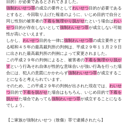
目的）が必要であるとされてきました。
強制わいせつ罪
の成立の要件として
わいせつ
目的が必要である
とすると、今回取り上げた報道のように、いじめ目的で自分と
同じ性別の被害者の
下着を無理やり脱がせ
たという場合は
わい
せつ
目的が存在しないとして
強制わいせつ罪
が成立しない可能
性が高いといえます。
しかし、
わいせつ
目的を一律に
強制わいせつ罪
の成立要件とす
る昭和４５年の最高裁判所の判例は、平成２９年１１月２９日
に出された最高裁判所の判例によって変更されました。
この平成２９年の判例によると、被害者の
下着を無理やり脱が
す
という行為それ自体が性的な意味合いが強い行為を行った場
合には、犯人の意図にかかわらず
強制わいせつ罪
が成立するこ
とになると考えられています。
そのため、この平成２９年の判例が出された現在では、
わいせ
つ
目的で
下着を脱がせ
た場合はもちろん、いじめ目的で
下着を
脱がせ
た場合であっても
強制わいせつ罪
が成立することになる
でしょう。
【ご家族が強制わいせつ（致傷）罪で逮捕されたら】