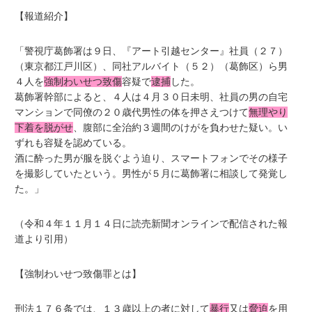
【報道紹介】
「警視庁葛飾署は９日、『アート引越センター』社員（２７）
（東京都江戸川区）、同社アルバイト（５２）（葛飾区）ら男
４人を
強制わいせつ致傷
容疑で
逮捕
した。
葛飾署幹部によると、４人は４月３０日未明、社員の男の自宅
マンションで同僚の２０歳代男性の体を押さえつけて
無理やり
下着を脱がせ
、腹部に全治約３週間のけがを負わせた疑い。い
ずれも容疑を認めている。
酒に酔った男が服を脱ぐよう迫り、スマートフォンでその様子
を撮影していたという。男性が５月に葛飾署に相談して発覚し
た。」
（令和４年１１月１４日に読売新聞オンラインで配信された報
道より引用）
【強制わいせつ致傷罪とは】
刑法１７６条では、１３歳以上の者に対して
暴行
又は
脅迫
を用