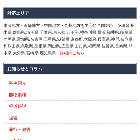
対応エリア
東海地方・近畿地方・中国地方・九州地方を中心に全国対応 茨城県,栃
木県,群馬県,埼玉県,千葉県,東京都,八王子,神奈川県,横浜,福井県,岐阜県,
静岡県,愛知県,名古屋,三重県,滋賀県,京都府,大阪府,兵庫県,神戸,奈良県,
和歌山県,鳥取県,島根県,岡山県,広島県,山口県,福岡県,佐賀県,長崎県,熊
本県,大分県,宮崎県,鹿児島県
詳細はこちら
お知らせとコラム
事例紹介
器物損壊
報道解説
強盗
暴行・傷害