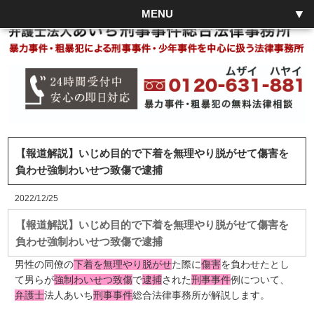
MENU
【報道解説】いじめ目的で下着を無理やり脱がせて傷害を
負わせ強制わいせつ致傷で逮捕
2022/12/25
【報道解説】いじめ目的で下着を無理やり脱がせて傷害を
負わせ強制わいせつ致傷で逮捕
男性の同僚の
下着を無理やり脱がせ
た際に
傷害
を負わせたとし
て男らが
強制わいせつ致傷
で
逮捕
された
刑事事件
例について、
弁護士
法人あいち
刑事事件
総合法律事務所が解説します。