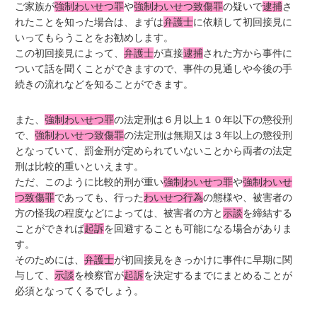
ご家族が
強制わいせつ罪
や
強制わいせつ致傷罪
の疑いで
逮捕
さ
れたことを知った場合は、まずは
弁護士
に依頼して初回接見に
いってもらうことをお勧めします。
この初回接見によって、
弁護士
が直接
逮捕
された方から事件に
ついて話を聞くことができますので、事件の見通しや今後の手
続きの流れなどを知ることができます。
また、
強制わいせつ罪
の法定刑は６月以上１０年以下の懲役刑
で、
強制わいせつ致傷罪
の法定刑は無期又は３年以上の懲役刑
となっていて、罰金刑が定められていないことから両者の法定
刑は比較的重いといえます。
ただ、このように比較的刑が重い
強制わいせつ罪
や
強制わいせ
つ致傷罪
であっても、行った
わいせつ行為
の態様や、被害者の
方の怪我の程度などによっては、被害者の方と
示談
を締結する
ことができれば
起訴
を回避することも可能になる場合がありま
す。
そのためには、
弁護士
が初回接見をきっかけに事件に早期に関
与して、
示談
を検察官が
起訴
を決定するまでにまとめることが
必須となってくるでしょう。