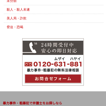
未分類
殺人・殺人未遂
美人局・詐欺
脅迫・恐喝