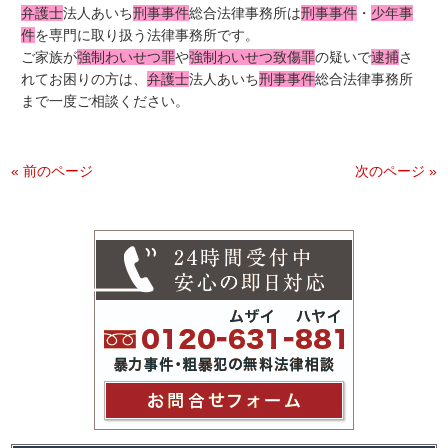
弁護士
法人あいち
刑事事件
総合法律事務所は
刑事事件
・
少年事
件
を専門に取り扱う法律事務所です。
ご家族が
強制わいせつ罪
や
強制わいせつ致傷罪
の疑いで
逮捕
さ
れてお困りの方は、
弁護士
法人あいち
刑事事件
総合法律事務所
まで一度ご相談ください。
« 前のページ
次のページ »