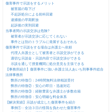
傷害事件で示談をするメリット
被害届の取下げ
不起訴処分による前科回避
逮捕後の早期釈放
起訴後の実刑回避
当事者間の示談交渉は危険?
被害者が示談交渉に応じてくれない
事件とは別のトラブルに発展するおそれも
傷害事件で示談をする場合は弁護士へ依頼
代理人弁護士として被害者と示談交渉ができる
適切な示談金・示談内容で示談交渉ができる
示談を通して捜査機関に処分意見を主張できる
【事務所紹介】傷害事件に強い弁護士法人あいち刑事事件総合
法律事務所
弊所の特徴①：24時間無料法律相談受付
弊所の特徴②：安心の即日・迅速対応
弊所の特徴③：経験豊富な弁護士が多数在籍
弊所の特徴④：安心明確な料金体系
【解決実績】示談が成立した傷害事件を紹介
事例①：全治３日の怪我を負わせた傷害事件