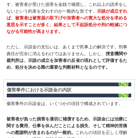
す。被害者が受けた損害を金銭で補償し、これ以上の請求をし
ないという約束を交わすのが一般的な形
です
。
示談が成立すれ
ば、被害者は被害届の取下げや加害者への寛大な処分を求める
意思を示すことが多く、結果として不起訴処分や刑の軽減につ
ながる可能性が高まります。
ただし、示談金の支払いは、あくまで民事上の解決
です
。刑事
責任が完全に消えるわけではありません。しかし、
捜査機関や
裁判所は、示談の成立を加害者の反省の現れとして評価するた
め、処分を決める際の重要な判断材料となるのです。
傷害事件における示談金の内訳
傷害事件の示談金は、いくつかの項目で構成されています。
被害者が負った損害を適切に補償するため、示談金には治療に
関する費用、仕事を休んだことによる損失、そして精神的苦痛
への慰謝料が含まれるのが一般的。
これらの項目を正しく理解