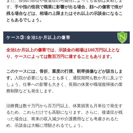
また、怪我の部位や後遺症の可能性によっても金額は変動しま
す。
手や指の怪我で職業に影響が出る場合、顔への傷害で痕が
残る場合などは、相場の上限またはそれ以上の示談金になるこ
ともあるでしょう。
ケース③:全治1か月以上の傷害
全治1か月以上の傷害では、示談金の相場は100万円以上とな
り、ケースによっては数百万円に達することもあります。
このケースには、骨折、重度の打撲、靭帯損傷などが該当しま
す
。
入院が必要になることも多く、通院期間も数か月に及ぶで
しょう。仕事への影響も大きく、長期の休業や職場復帰後の業
務制限なども発生します。
治療費は数十万円から百万円以上、休業損害も月単位で発生す
るため、これらだけでも高額になります。さらに、後遺症が残
った場合は、将来の収入減少や介護費用なども考慮されるた
め、示談金は大幅に増額されるでしょう。