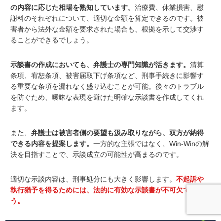
の内容に応じた相場を熟知しています。
治療費、休業損害、慰
謝料のそれぞれについて、適切な金額を算定できるのです。被
害者から法外な金額を要求された場合も、根拠を示して交渉す
ることができるでしょう。
示談書の作成においても、弁護士の専門知識が活きます。
清算
条項、宥恕条項、被害届取下げ条項など、刑事手続きに影響す
る重要な条項を漏れなく盛り込むことが可能。後々のトラブル
を防ぐため、曖昧な表現を避けた明確な示談書を作成してくれ
ます。
また、
弁護士は被害者側の要望も汲み取りながら、双方が納得
できる内容を提案します。
一方的な主張ではなく、Win-Winの解
決を目指すことで、示談成立の可能性が高まるのです。
適切な示談内容は、刑事処分にも大きく影響します。
不起訴や
執行猶予を得るためには、法的に有効な示談書が不可欠でしょ
う。