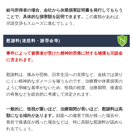
給与所得者の場合、会社から休業損害証明書を発行してもらう
ことで、具体的な損害額を証明できます。
この書類があれば、
示談交渉もスムーズに進むでしょう。
慰謝料(迷惑料・謝罪金等)
事件によって被害者が受けた精神的苦痛に対する補償も示談金
に含まれます。
慰謝料は、痛みや恐怖、日常生活への支障など、金銭では測り
にくい精神的なダメージを補うもの
です
。治療費や休業損害の
ように明確な基準がないため、怪我の程度、治療期間、後遺症
の有無などを総合的に考慮して決定されます。
一般的に、怪我が重いほど、治療期間が長いほど、慰謝料は高
額になる傾向があります。
顔面への傷害で痕が残った場合や、
骨折で後遺症が残った場合などは、特に高額な慰謝料が認めら
れるでしょう。