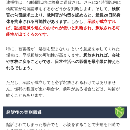
逮捕後は、48時間以内に検察に送致され、さらに24時間以内に
検察官が勾留請求をするかどうかを判断します
。
そして、
検察
官の勾留請求により、裁判官が
勾留を認めると、最長20日間身
体を拘束される可能性があります
。
しかし、
示談が成立すれ
ば、証拠隠滅や逃亡のおそれが低いと判断され、釈放される可
能性が出てくるのです。
特に、被害者が「処罰を望まない」という意思を示してくれた
場合は、早期釈放の可能性が高まります。
釈放されれば、会社
や学校に戻ることができ、日常生活への影響を最小限に抑えら
れるでしょう。
ただし、示談が成立しても必ず釈放されるわけではありませ
ん。怪我の程度が重い場合や、前科がある場合などは、勾留が
続くこともあります。
起訴後の実刑回避
起訴されてしまった場合でも、示談をすることで実刑を回避で