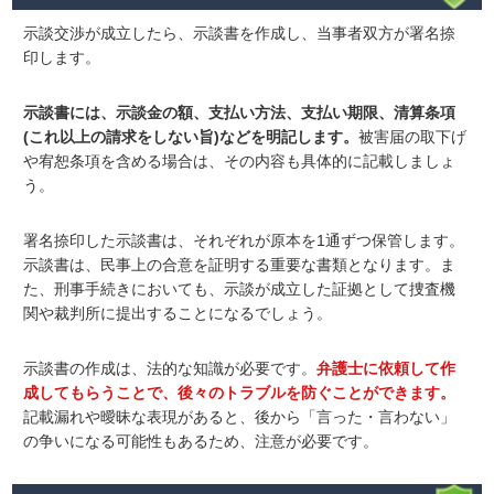
示談交渉が成立したら、示談書を作成し、当事者双方が署名捺
印します。
示談書には、示談金の額、支払い方法、支払い期限、清算条項
(これ以上の請求をしない旨)などを明記します
。
被害届の取下げ
や宥恕条項を含める場合は、その内容も具体的に記載しましょ
う。
署名捺印した示談書は、それぞれが原本を1通ずつ保管します。
示談書は、民事上の合意を証明する重要な書類
となります
。ま
た、刑事手続きにおいても、示談が成立した証拠として捜査機
関や裁判所に提出することになるでしょう。
示談書の作成は、法的な知識が必要です。
弁護士に依頼して作
成してもらうことで、後々のトラブルを防ぐことができます。
記載漏れや曖昧な表現があると、後から「言った・言わない」
の争いになる可能性もあるため、注意が必要です。