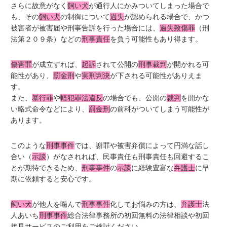
さらに故意がなく
飼い犬
が通行人にかみついてしまった場合で
も、その
飼い犬
の制御について
過失
が認められる場合で、かつ
被害者が被害届や刑事告訴を行った場合には、
過失致傷罪
（刑
法第２０９条）などの
刑事責任
を負う可能性もあり得ます。
傷害罪
が成立すれば、
起訴
されて公開の
刑事裁判
が開かれる可
能性があり、
罰金刑
や
実刑判決
が下される可能性がありえま
す。
また、
暴行罪
や
軽犯罪法違反
の場合でも、公開の
裁判
を開かな
い略式命令などにより、
罰金刑
の前科がついてしまう可能性が
あります。
このような
刑事事件
では、謝罪や被害弁償によって円満な話し
合い（
示談
）がなされれば、民事責任も刑事責任も回避するこ
とが期待できるため、
刑事事件
の
示談
に経験豊富な
弁護士
に早
期に依頼すると安心です。
飼い犬
が他人を噛んで
刑事事件
化してお悩みの方は、
弁護士
法
人あいち
刑事事件
総合法律事務所の初回無料の法律相談や初回
接見サービスのご利用をご検討ください。