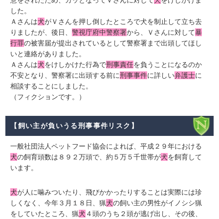
意をされたため、カッとなってＶさんに対して
犬
をけしかけま
した。
Ａさんは
犬
がＶさんを押し倒したところで犬を制止して立ち去
りましたが、後日、
警視庁府中警察署
から、Ｖさんに対して
暴
行罪
の被害届が提出されているとして警察署まで出頭してほし
いと連絡がありました。
Ａさんは
犬
をけしかけた行為で
刑事責任
を負うことになるのか
不安となり、警察署に出頭する前に
刑事事件
に詳しい
弁護士
に
相談することにしました。
（フィクションです。）
【飼い主が負いうる刑事事件リスク】
一般社団法人ペットフード協会によれば、平成２９年における
犬
の飼育頭数は８９２万頭で、約５万５千世帯が
犬
を飼育して
います。
犬
が人に噛みついたり、飛びかかったりすることは実際には珍
しくなく、今年３月１８日、猟
犬
の飼い主の男性がイノシシ猟
をしていたところ、猟
犬
４頭のうち２頭が逃げ出し、その後、