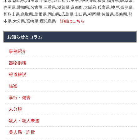
木県,群馬県,埼玉県,千葉県,東京都,八王子,神奈川県,横浜,福井県,岐阜県,
静岡県,愛知県,名古屋,三重県,滋賀県,京都府,大阪府,兵庫県,神戸,奈良県,
和歌山県,鳥取県,島根県,岡山県,広島県,山口県,福岡県,佐賀県,長崎県,熊
本県,大分県,宮崎県,鹿児島県
詳細はこちら
お知らせとコラム
事例紹介
器物損壊
報道解説
強盗
暴行・傷害
未分類
殺人・殺人未遂
美人局・詐欺