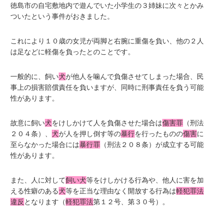
徳島市の自宅敷地内で遊んでいた小学生の３姉妹に次々とかみ
ついたという事件がおきました。
これにより１０歳の女児が両脚と右腕に重傷を負い、他の２人
は足などに軽傷を負ったとのことです。
一般的に、飼い
犬
が他人を噛んで負傷させてしまった場合、民
事上の損害賠償責任を負いますが、同時に刑事責任を負う可能
性があります。
故意に飼い
犬
をけしかけて人を負傷させた場合は
傷害罪
（刑法
２０４条）、
犬
が人を押し倒す等の
暴行
を行ったものの
傷害
に
至らなかった場合には
暴行罪
（刑法２０８条）が成立する可能
性があります。
また、人に対して
飼い犬
等をけしかける行為や、他人に害を加
える性癖のある
犬
等を正当な理由なく開放する行為は
軽犯罪法
違反
となります（
軽犯罪法
第１２号、第３０号）。