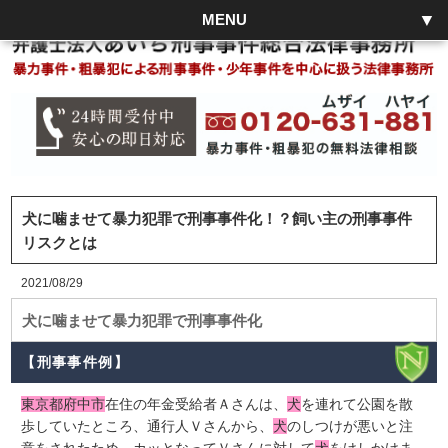
MENU
犬に噛ませて暴力犯罪で刑事事件化！？飼い主の刑事事件
リスクとは
2021/08/29
犬に噛ませて暴力犯罪で刑事事件化
【刑事事件例】
東京都府中市
在住の年金受給者Ａさんは、
犬
を連れて公園を散
歩していたところ、通行人Ｖさんから、
犬
のしつけが悪いと注