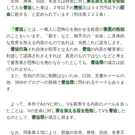
生命、身体、自由、名誉又は財産に対し
害を加える旨を告知
して人を
脅迫
した者は、２年以下の
懲役
又は３０万円以下の
罰
金
に処する、と定められています（刑法第２２２条）。
「脅迫」
とは、一般人に恐怖心を抱かせる程度の
害悪の告知
のことをいいます。「殺す」など、相手方の「生命」に具体的
な危害を加える内容のものであれば、当然これに該当します。
脅迫行為
それ自体が犯罪となるため、
脅迫
の内容が被害者に
到達して認識されさえすれば、真意のものではないなどと考え
て被害者が恐怖心を抱かなかったとしても、
脅迫罪
の成立は妨
げられません。
また、告知の方法に制限はないため、口頭、文書やメールの
他、SNSやブログへの投稿で
脅迫罪
に問われるケースもありま
す。
よって、本件でAがVに対し、Vを殺害する内容のメールを送っ
たことは、Vの生命に対し
害を加える旨を告知
してVを
脅迫
した
ものとして、
脅迫罪
が成立し得ます。
なお、同条第２項により、親族の生命、身体、自由、名誉又