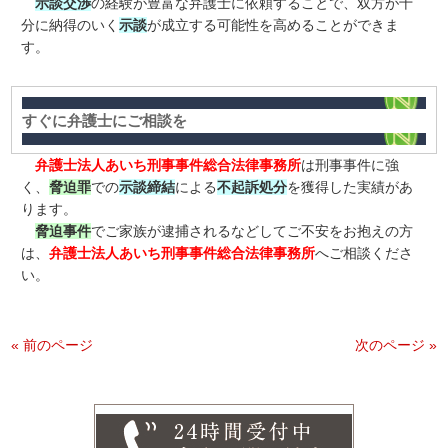
示談交渉
の経験が豊富な弁護士に依頼することで、双方が十
分に納得のいく
示談
が成立する可能性を高めることができま
す。
すぐに弁護士にご相談を
弁護士法人あいち刑事事件総合法律事務所
は刑事事件に強
く、
脅迫罪
での
示談締結
による
不起訴処分
を獲得した実績があ
ります。
脅迫事件
でご家族が逮捕されるなどしてご不安をお抱えの方
は、
弁護士法人あいち刑事事件総合法律事務所
へご相談くださ
い。
« 前のページ
次のページ »