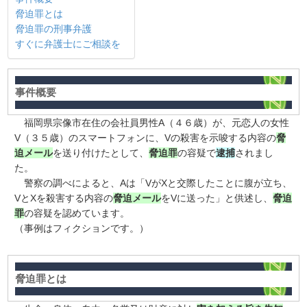
脅迫罪とは
脅迫罪の刑事弁護
すぐに弁護士にご相談を
事件概要
福岡県宗像市在住の会社員男性A（４６歳）が、元恋人の女性
V（３５歳）のスマートフォンに、Vの殺害を示唆する内容の
脅
迫メール
を送り付けたとして、
脅迫罪
の容疑で
逮捕
されまし
た。
警察の調べによると、Aは「VがXと交際したことに腹が立ち、
VとXを殺害する内容の
脅迫メール
をVに送った」と供述し、
脅迫
罪
の容疑を認めています。
（事例はフィクションです。）
脅迫罪とは