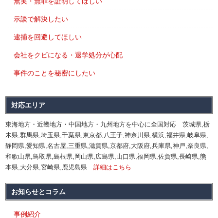
無実・無罪を証明してほしい
示談で解決したい
逮捕を回避してほしい
会社をクビになる・退学処分が心配
事件のことを秘密にしたい
対応エリア
東海地方・近畿地方・中国地方・九州地方を中心に全国対応 茨城県,栃
木県,群馬県,埼玉県,千葉県,東京都,八王子,神奈川県,横浜,福井県,岐阜県,
静岡県,愛知県,名古屋,三重県,滋賀県,京都府,大阪府,兵庫県,神戸,奈良県,
和歌山県,鳥取県,島根県,岡山県,広島県,山口県,福岡県,佐賀県,長崎県,熊
本県,大分県,宮崎県,鹿児島県
詳細はこちら
お知らせとコラム
事例紹介