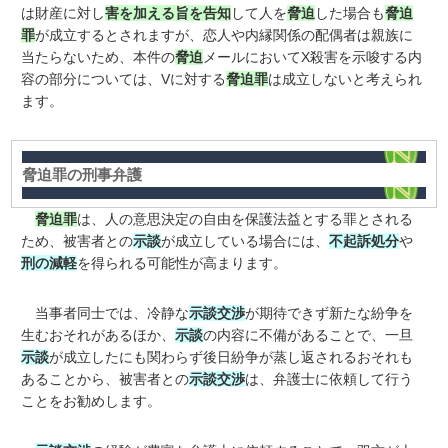
は財産に対し
害を加える旨を告知
して人を
脅迫
した場合も
脅迫
罪
が成立するとされますが、恋人や内縁関係の配偶者は親族に
当たらないため、本件の
脅迫
メールにおいてX殺害を示唆する内
容の部分については、Vに対する
脅迫罪
は成立しないと考えられ
ます。
脅迫罪の刑事弁護
脅迫罪
は、人の意思決定の自由を保護法益とする罪とされる
ため、被害者との
示談
が成立している場合には、
不起訴処分
や
刑の減軽
を得られる可能性が高まります。
当事者同士では、冷静な
示談交渉
が期待できず新たな紛争を
生むおそれがあるほか、
示談
の内容に不備があることで、一旦
示談
が成立したにも関わらず後日紛争が蒸し返されるおそれも
あることから、被害者との
示談交渉
は、弁護士に依頼して行う
ことをお勧めします。