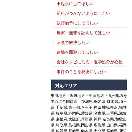
不起訴にしてほしい
前科がつかないようにしたい
執行猶予にしてほしい
無実・無罪を証明してほしい
示談で解決したい
逮捕を回避してほしい
会社をクビになる・退学処分が心配
事件のことを秘密にしたい
対応エリア
東海地方・近畿地方・中国地方・九州地方を
中心に全国対応 茨城県,栃木県,群馬県,埼玉
県,千葉県,東京都,八王子,神奈川県,横浜,福井
県,岐阜県,静岡県,愛知県,名古屋,三重県,滋賀
県,京都府,大阪府,兵庫県,神戸,奈良県,和歌山
県,鳥取県,島根県,岡山県,広島県,山口県,福岡
県,佐賀県,長崎県,熊本県,大分県,宮崎県,鹿児