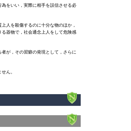
行為をいい，実際に相手を誤信させる必
質上人を殺傷するのに十分な物のほか，
りる器物で，社会通念上人をして危険感
る者が，その習癖の発現として，さらに
ません。