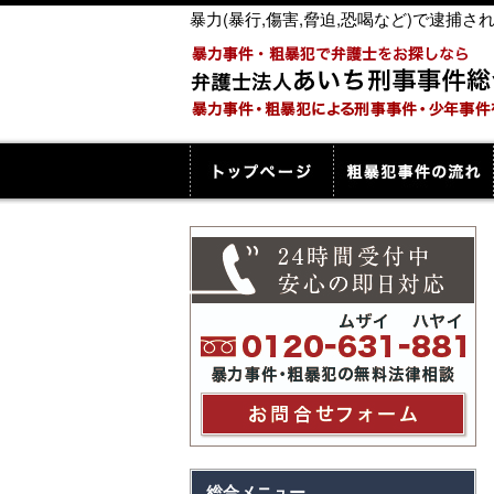
暴力(暴行,傷害,脅迫,恐喝など)で逮
総合メニュー