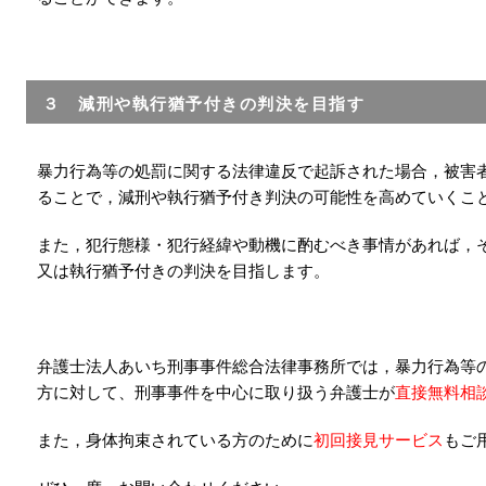
３ 減刑や執行猶予付きの判決を目指す
暴力行為等の処罰に関する法律違反で起訴された場合，被害
ることで，減刑や執行猶予付き判決の可能性を高めていくこ
また，犯行態様・犯行経緯や動機に酌むべき事情があれば，
又は執行猶予付きの判決を目指します。
弁護士法人あいち刑事事件総合法律事務所では，暴力行為等
方に対して、刑事事件を中心に取り扱う弁護士が
直接無料相
また，身体拘束されている方のために
初回接見サービス
もご