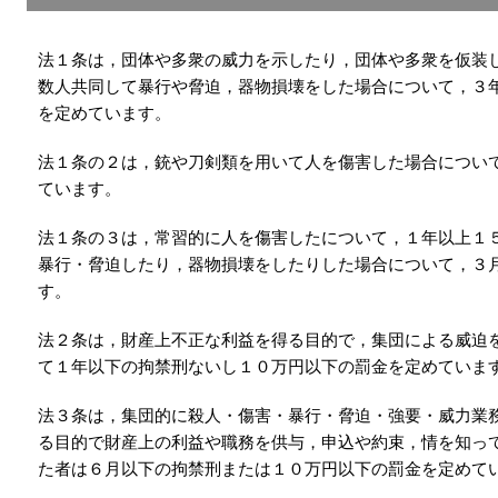
法１条は，団体や多衆の威力を示したり，団体や多衆を仮装
数人共同して暴行や脅迫，器物損壊をした場合について，３
を定めています。
法１条の２は，銃や刀剣類を用いて人を傷害した場合につい
ています。
法１条の３は，常習的に人を傷害したについて，１年以上１
暴行・脅迫したり，器物損壊をしたりした場合について，３
す。
法２条は，財産上不正な利益を得る目的で，集団による威迫
て１年以下の拘禁刑ないし１０万円以下の罰金を定めていま
法３条は，集団的に殺人・傷害・暴行・脅迫・強要・威力業
る目的で財産上の利益や職務を供与，申込や約束，情を知っ
た者は６月以下の拘禁刑または１０万円以下の罰金を定めて