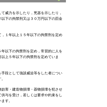
して威力を示したり，兇器を示したり，
年以下の拘禁刑又は３０万円以下の罰金
て，１年以上１５年以下の拘禁刑を定め
５年以下の拘禁刑を定め，常習的に人を
月以上５年以下の拘禁刑を定めていま
を手段として強談威迫等をした者につい
す。
務妨害・建造物損壊・器物損壊を犯させ
て供与を受け，若しくは要求や約束をし
います。