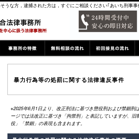
捕されそうな方，逮捕された方は，すぐにご相談ください｢あいち刑事事
暴力行為等の処罰に関する法律違反事件
※2025年6月1日より、改正刑法に基づき懲役刑および禁錮
ージでは法改正に基づき「拘禁刑」と表記していますが、旧
役」「禁錮」の表現も含まれます。