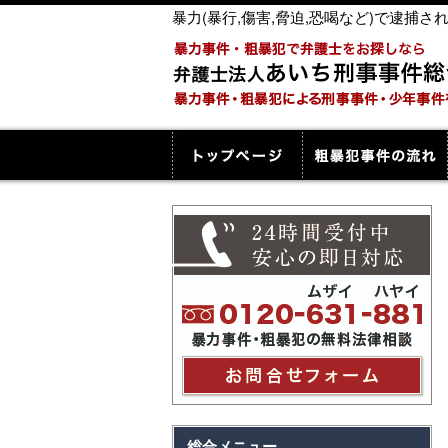
暴力(暴行,傷害,脅迫,恐喝など)で逮
総合メニュー