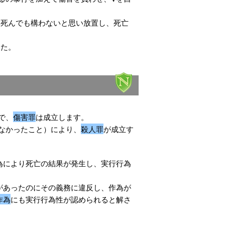
、死んでも構わないと思い放置し、死亡
した。
で、
傷害罪
は成立します。
なかったこと）により、
殺人罪
が成立す
為により死亡の結果が発生し、実行行為
があったのにその義務に違反し、作為が
作為
にも実行行為性が認められると解さ