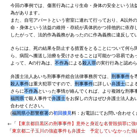
今回の事例では、傷害行為により生命・身体の安全という法
為があります。
また、自宅アパートという密室に連れて行っており、A以外の
命・身体という法益の維持・存続が具体的かつ排他的に依存
したがって、法的作為義務があったのに作為義務に違反して
さらには、死の結果を防止する措置をとることについて何ら
ら、病院へ搬送し治療を受けさせることは可能かつ容易であ
よって、Aの行為は、
不作為
による
殺人罪
の実行行為と認め
弁護士法人あいち刑事事件総合法律事務所では、
刑事事件
を
殺人事件
は重大犯罪ですので、
刑事事件
に詳しい
弁護士
によ
さらに
不作為
といった事情が絡んでくれば、より複雑な刑事
福岡県
で殺人事件で
弁護士
をお探しの方はぜひ弁護士法人あ
合わせください。
(
福岡県小郡警察署
の
初回接見
料：お電話にてお問い合わせく
←「
【東京都目黒区の刑事事件】意外と身近な名誉毀損罪に強
「
東京都二子玉川の強盗事件も弁護士 予定していなかった強