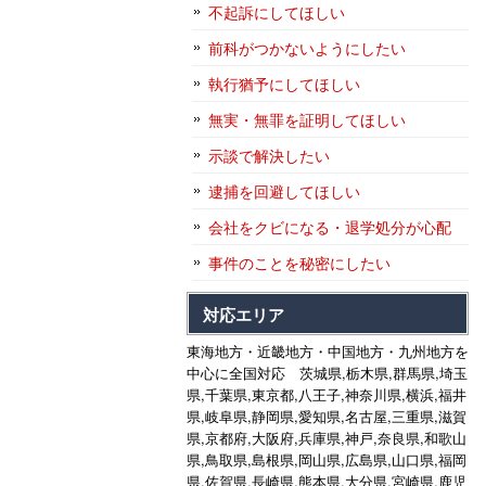
不起訴にしてほしい
前科がつかないようにしたい
執行猶予にしてほしい
無実・無罪を証明してほしい
示談で解決したい
逮捕を回避してほしい
会社をクビになる・退学処分が心配
事件のことを秘密にしたい
対応エリア
東海地方・近畿地方・中国地方・九州地方を
中心に全国対応 茨城県,栃木県,群馬県,埼玉
県,千葉県,東京都,八王子,神奈川県,横浜,福井
県,岐阜県,静岡県,愛知県,名古屋,三重県,滋賀
県,京都府,大阪府,兵庫県,神戸,奈良県,和歌山
県,鳥取県,島根県,岡山県,広島県,山口県,福岡
県,佐賀県,長崎県,熊本県,大分県,宮崎県,鹿児