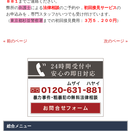
８８１
までご連絡ください。
弊所の
弁護士
による
法律相談
のご予約や，
初回接見サービス
の
お申込みを，専門スタッフがいつでも受け付けています。
（
東京都杉並警察署
までの初回接見費用：
３万５．２００円
）
« 前のページ
次のページ »
総合メニュー