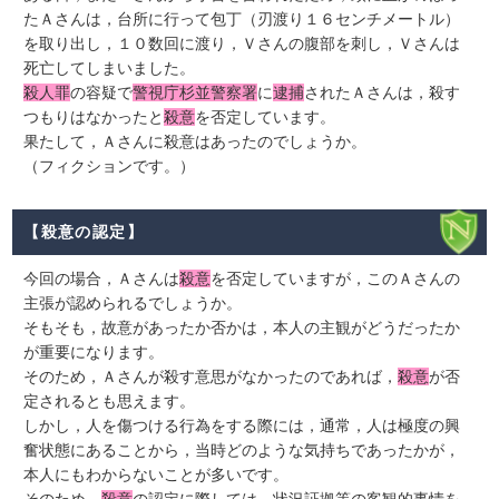
たＡさんは，台所に行って包丁（刃渡り１６センチメートル）
を取り出し，１０数回に渡り，Ｖさんの腹部を刺し，Ｖさんは
死亡してしまいました。
殺人罪
の容疑で
警視庁杉並警察署
に
逮捕
されたＡさんは，殺す
つもりはなかったと
殺意
を否定しています。
果たして，Ａさんに殺意はあったのでしょうか。
（フィクションです。）
【殺意の認定】
今回の場合，Ａさんは
殺意
を否定していますが，このＡさんの
主張が認められるでしょうか。
そもそも，故意があったか否かは，本人の主観がどうだったか
が重要になります。
そのため，Ａさんが殺す意思がなかったのであれば，
殺意
が否
定されるとも思えます。
しかし，人を傷つける行為をする際には，通常，人は極度の興
奮状態にあることから，当時どのような気持ちであったかが，
本人にもわからないことが多いです。