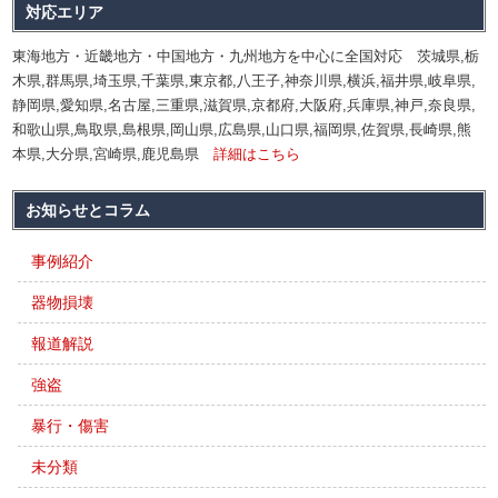
対応エリア
東海地方・近畿地方・中国地方・九州地方を中心に全国対応 茨城県,栃
木県,群馬県,埼玉県,千葉県,東京都,八王子,神奈川県,横浜,福井県,岐阜県,
静岡県,愛知県,名古屋,三重県,滋賀県,京都府,大阪府,兵庫県,神戸,奈良県,
和歌山県,鳥取県,島根県,岡山県,広島県,山口県,福岡県,佐賀県,長崎県,熊
本県,大分県,宮崎県,鹿児島県
詳細はこちら
お知らせとコラム
事例紹介
器物損壊
報道解説
強盗
暴行・傷害
未分類