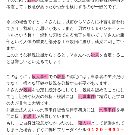
そのため，
殺意
の認定に際しては，状況証拠等の客観的事情を
考慮して，殺意があったか否かを検討するのが一般的です。
今回の場合ですと，Ａさんは，以前からＶさんに小言を言われ
ており，蓄積した思いがあり，また，刃渡り１６センチ―メー
トルという長く，鋭利な刃物である包丁を用いて，Ｖさんの腹
部という人体の重要な部分を１０数回に渡り，執拗に刺してい
ます。
このような状況証拠からすると，Ｖさんへの
殺意
を否定するこ
とは難しいといえるでしょう。
このように，
殺人事件
での
殺意
の認定には，当事者の主張だけ
でなく，様々な証拠や状況を分析する必要があります。
Ａさんが
殺意
を否定し続けるにしても，殺意を認めることにし
ても，証拠や状況の分析・検討には，
刑事事件
に精通したプロ
の力が非常に大切です。
弁護士法人あいち刑事事件総合法律事務所には，
刑事事件
を専
門に扱う
弁護士
が所属しています。
もし，ご自身は殺意がなかったのに，
殺人罪
として起訴されて
しまった場合，すぐに弊所フリーダイヤル
０１２０－６３１－