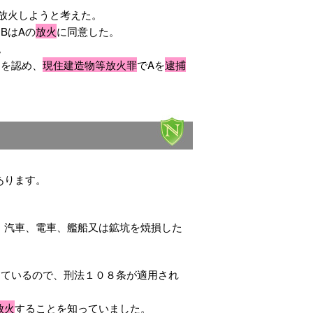
放火しようと考えた。
BはAの
放火
に同意した。
。
とを認め、
現住建造物等放火罪
でAを
逮捕
あります。
、汽車、電車、艦船又は鉱坑を焼損した
しているので、刑法１０８条が適用され
放火
することを知っていました。