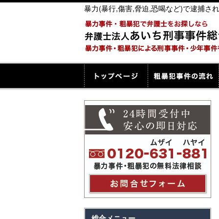
暴力(暴行,傷害,脅迫,恐喝など)で逮
総合メニュー