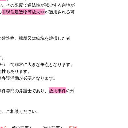
で、その限度で違法性が減少する余地が
の
非現住建造物等放火罪
が適用される可
い建造物、艦船又は鉱坑を焼損した者
す。
争う上で非常に大きな争点となります。
能性もあります。
事弁護活動が必要となります。
事件専門の弁護士であり、
放火事件
の刑
で、ご相談ください。
は？
」前の記事へ 次の記事へ「
正当