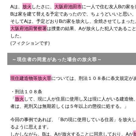
Aは、
放火
したさに、
大阪府池田市
に一人で住む友人Bの家を
Bは家を建て替える予定であったので、ちょうどいいと思い、
そしてAは、予定どおりBの家を放火し、全焼させてしまった
大阪府池田警察署
は捜査の結果、Aが放火した犯人であるこ
した。
(フィクションです)
～現住者の同意があった場合の放火罪～
現住建造物等放火罪
については、刑法１０８条に条文規定が
・刑法１０８条
「
放火
して、現に人が住居に使用し又は現に人がいる建造物
者は、死刑又は無期若しくは５年以上の懲役に処する。」
今回の事例であれば、「Bの現に使用している住居」を放火
るように思えます。
しかしながら、Bは、Aが放火することに同意しており、Aが