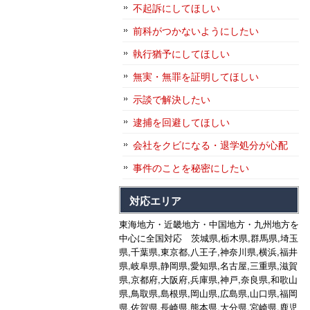
不起訴にしてほしい
前科がつかないようにしたい
執行猶予にしてほしい
無実・無罪を証明してほしい
示談で解決したい
逮捕を回避してほしい
会社をクビになる・退学処分が心配
事件のことを秘密にしたい
対応エリア
東海地方・近畿地方・中国地方・九州地方を
中心に全国対応 茨城県,栃木県,群馬県,埼玉
県,千葉県,東京都,八王子,神奈川県,横浜,福井
県,岐阜県,静岡県,愛知県,名古屋,三重県,滋賀
県,京都府,大阪府,兵庫県,神戸,奈良県,和歌山
県,鳥取県,島根県,岡山県,広島県,山口県,福岡
県,佐賀県,長崎県,熊本県,大分県,宮崎県,鹿児