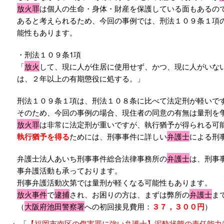
放火罪
は個人の生命・身体・財産を保護している面もあるの
あると考えられるため、今回の事例では、刑法１０９条１項
能性もあります。
・刑法１０９条1項
「
放火
して、現に人が住居に使用せず、かつ、現に人がいな
は、２年以上の有期懲役に処する。」
刑法１０９条１項は、刑法１０８条に比べて法定刑が軽いで
そのため、今回の事例の場合、現住者の同意の有無は量刑を
放火罪
は非常に法定刑が重いですが、執行猶予が得られる可
執行猶予を得る
ためには、刑事事件に詳しい
弁護士
による刑
弁護士法人あいち刑事事件総合法律事務所の
弁護士
は、刑事
事弁護活動も承っております。
刑事弁護活動次第では量刑が軽くなる可能性もあります。
放火事件
で
逮捕
され、お困りの方は、まずは弊所の
弁護士
ま
（
大阪府池田警察署
への初回接見費用：
３７，３００円
）
←「
【福岡市南区の傷害罪に強い弁護士】泥酔状態の責任能力