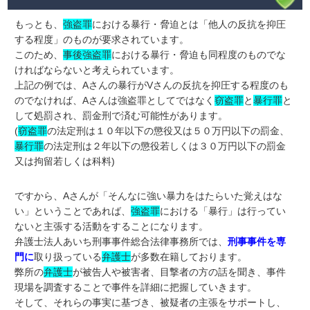
もっとも、
強盗罪
における暴行・脅迫とは「他人の反抗を抑圧
する程度」のものが要求されています。
このため、
事後強盗罪
における暴行・脅迫も同程度のものでな
ければならないと考えられています。
上記の例では、Aさんの暴行がVさんの反抗を抑圧する程度のも
のでなければ、Aさんは強盗罪としてではなく
窃盗罪
と
暴行罪
と
して処罰され、罰金刑で済む可能性があります。
(
窃盗罪
の法定刑は１０年以下の懲役又は５０万円以下の罰金、
暴行罪
の法定刑は２年以下の懲役若しくは３０万円以下の罰金
又は拘留若しくは科料)
ですから、Aさんが「そんなに強い暴力をはたらいた覚えはな
い」ということであれば、
強盗罪
における「暴行」は行ってい
ないと主張する活動をすることになります。
弁護士法人あいち刑事事件総合法律事務所では、
刑事事件を専
門に
取り扱っている
弁護士
が多数在籍しております。
弊所の
弁護士
が被告人や被害者、目撃者の方の話を聞き、事件
現場を調査することで事件を詳細に把握していきます。
そして、それらの事実に基づき、被疑者の主張をサポートし、