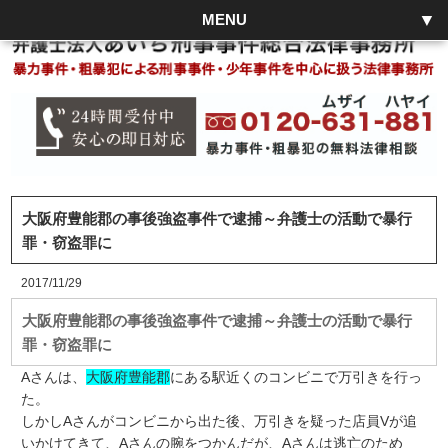
MENU
大阪府豊能郡の事後強盗事件で逮捕～弁護士の活動で暴行
罪・窃盗罪に
2017/11/29
大阪府豊能郡の事後強盗事件で逮捕～弁護士の活動で暴行
罪・窃盗罪に
Aさんは、
大阪府豊能郡
にある駅近くのコンビニで万引きを行っ
た。
しかしAさんがコンビニから出た後、万引きを疑った店員Vが追
いかけてきて、Aさんの腕をつかんだが、Aさんは逃亡のため