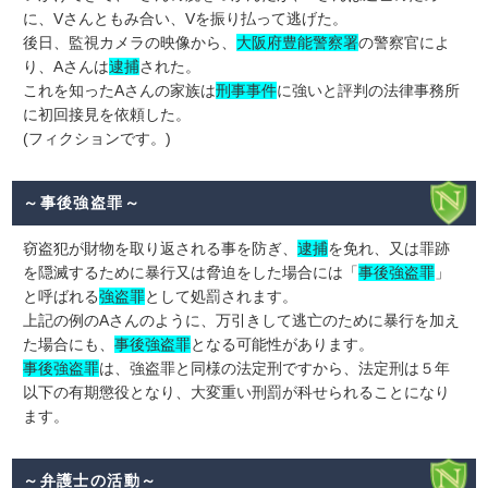
に、Vさんともみ合い、Vを振り払って逃げた。
後日、監視カメラの映像から、
大阪府豊能警察署
の警察官によ
り、Aさんは
逮捕
された。
これを知ったAさんの家族は
刑事事件
に強いと評判の法律事務所
に初回接見を依頼した。
(フィクションです。)
～事後強盗罪～
窃盗犯が財物を取り返される事を防ぎ、
逮捕
を免れ、又は罪跡
を隠滅するために暴行又は脅迫をした場合には「
事後強盗罪
」
と呼ばれる
強盗罪
として処罰されます。
上記の例のAさんのように、万引きして逃亡のために暴行を加え
た場合にも、
事後強盗罪
となる可能性があります。
事後強盗罪
は、強盗罪と同様の法定刑ですから、法定刑は５年
以下の有期懲役となり、大変重い刑罰が科せられることになり
ます。
～弁護士の活動～