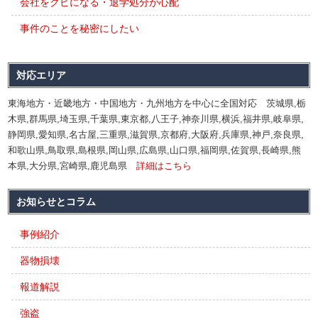
会社をクビになる・退学処分が心配
事件のことを秘密にしたい
対応エリア
東海地方・近畿地方・中国地方・九州地方を中心に全国対応 茨城県,栃
木県,群馬県,埼玉県,千葉県,東京都,八王子,神奈川県,横浜,福井県,岐阜県,
静岡県,愛知県,名古屋,三重県,滋賀県,京都府,大阪府,兵庫県,神戸,奈良県,
和歌山県,鳥取県,島根県,岡山県,広島県,山口県,福岡県,佐賀県,長崎県,熊
本県,大分県,宮崎県,鹿児島県
詳細はこちら
お知らせとコラム
事例紹介
器物損壊
報道解説
強盗