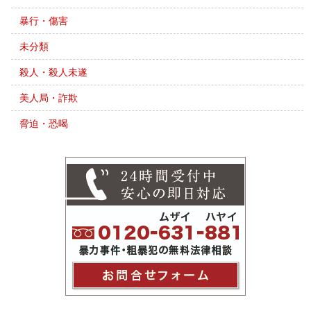
暴行・傷害
未分類
殺人・殺人未遂
美人局・詐欺
脅迫・恐喝