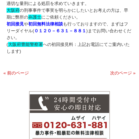
適切な量刑による処罰を求めていきます。
大阪府
の刑事事件で事実を明らかにしたいとお考えの方は、早
期に弊所の
弁護士
にご依頼ください。
初回接見
や
初回無料法律相談
も行っておりますので、まずはフ
リーダイヤル(
０１２０－６３１－８８１
)までお問い合わせくだ
さい。
(
大阪府豊能警察署
への初回接見料：上記お電話にてご案内いた
します)
« 前のページ
次のページ »