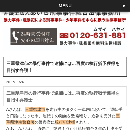
MENU
三重県津市の暴行事件で逮捕には…再度の執行猶予獲得を
目指す弁護士
2017/11/24
三重県津市の暴行事件で逮捕には…再度の執行猶予獲得を
目指す弁護士
Aさんは、
三重県津市
を走行中のタクシー車内において、運転手
と口論になった末、運転手の顔面を数発殴り、通報を受けた
三
重県津南警察署
の警察官に
現行犯逮捕
された。
なお、Aさんは、過去に、懲役１０か月執行猶予３年の判決を受