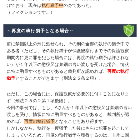
けており、現在は
執行猶予中
の身であった。
（フィクションです。）
～再度の執行猶予となる場合～
前に禁錮以上の刑に処せられ、その刑の全部の執行の猶予中で
ある者（ただし、その執行猶予が保護観察付きでその保護観察
期間内に更に罪を犯した場合には、再度の執行猶予は許されな
い）が１年以下の懲役又は禁錮の言い渡しを受けた場合、情状
に特に酌量すべきものがあると裁判所が認めれば、
再度の執行
猶予
とすることができます（刑法２５条２項）。
ただし、この場合には、保護観察が必要的に付くことになりま
す（刑法２５の２第１項後段）。
今回の事例では、もし、Aさんが１年以下の懲役又は禁錮の言い
渡しを受け、情状に特に酌量すべきものがあると、裁判所が認
めれば、
再度の執行猶予
となることもあり得ます。
しかしながら、執行を一度猶予した後にさらに犯罪を起こして
しまっているため、再度の執行猶予を獲得するのは、非常に困