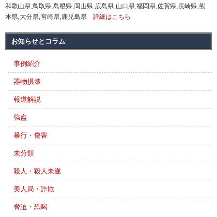
和歌山県,鳥取県,島根県,岡山県,広島県,山口県,福岡県,佐賀県,長崎県,熊
本県,大分県,宮崎県,鹿児島県
詳細はこちら
お知らせとコラム
事例紹介
器物損壊
報道解説
強盗
暴行・傷害
未分類
殺人・殺人未遂
美人局・詐欺
脅迫・恐喝