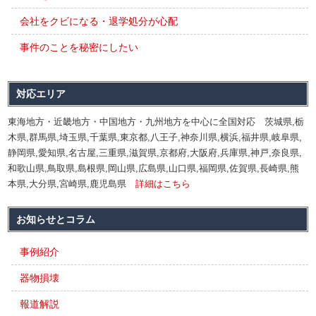
会社をクビになる・退学処分が心配
事件のことを秘密にしたい
対応エリア
東海地方・近畿地方・中国地方・九州地方を中心に全国対応 茨城県,栃
木県,群馬県,埼玉県,千葉県,東京都,八王子,神奈川県,横浜,福井県,岐阜県,
静岡県,愛知県,名古屋,三重県,滋賀県,京都府,大阪府,兵庫県,神戸,奈良県,
和歌山県,鳥取県,島根県,岡山県,広島県,山口県,福岡県,佐賀県,長崎県,熊
本県,大分県,宮崎県,鹿児島県
詳細はこちら
お知らせとコラム
事例紹介
器物損壊
報道解説