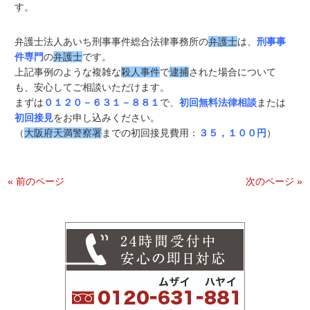
す。
弁護士法人あいち刑事事件総合法律事務所の
弁護士
は、
刑事事
件専門
の
弁護士
です。
上記事例のような複雑な
殺人事件
で
逮捕
された場合について
も、安心してご相談いただけます。
まずは
０１２０－６３１－８８１
で、
初回無料法律相談
または
初回接見
をお申し込みください。
（
大阪府天満警察署
までの初回接見費用：
３５，１００円
）
« 前のページ
次のページ »