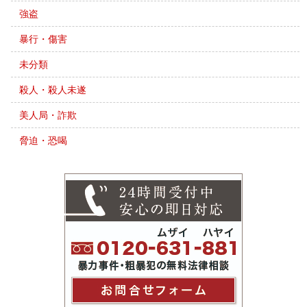
強盗
暴行・傷害
未分類
殺人・殺人未遂
美人局・詐欺
脅迫・恐喝