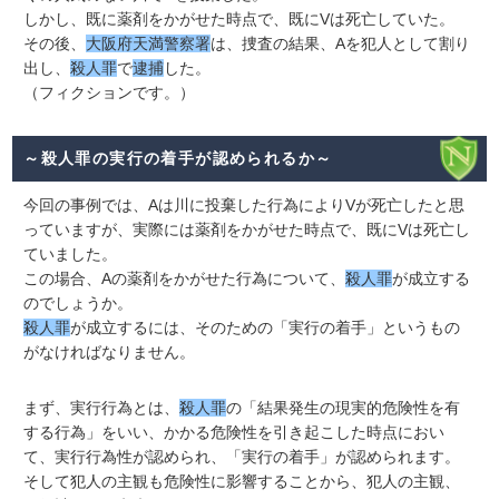
しかし、既に薬剤をかがせた時点で、既にVは死亡していた。
その後、
大阪府天満警察署
は、捜査の結果、Aを犯人として割り
出し、
殺人罪
で
逮捕
した。
（フィクションです。）
～殺人罪の実行の着手が認められるか～
今回の事例では、Aは川に投棄した行為によりVが死亡したと思
っていますが、実際には薬剤をかがせた時点で、既にVは死亡し
ていました。
この場合、Aの薬剤をかがせた行為について、
殺人罪
が成立する
のでしょうか。
殺人罪
が成立するには、そのための「実行の着手」というもの
がなければなりません。
まず、実行行為とは、
殺人罪
の「結果発生の現実的危険性を有
する行為」をいい、かかる危険性を引き起こした時点におい
て、実行行為性が認められ、「実行の着手」が認められます。
そして犯人の主観も危険性に影響することから、犯人の主観、