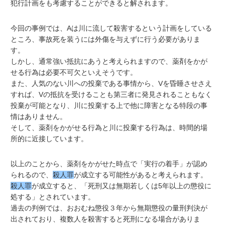
犯行計画をも考慮することができると解されます。
今回の事例では、Aは川に流して殺害するという計画をしている
ところ、事故死を装うには外傷を与えずに行う必要がありま
す。
しかし、通常強い抵抗にあうと考えられますので、薬剤をかが
せる行為は必要不可欠といえそうです。
また、人気のない川への投棄である事情から、Vを昏睡させさえ
すれば、Vの抵抗を受けることも第三者に発見されることもなく
投棄が可能となり、川に投棄する上で他に障害となる特段の事
情はありません。
そして、薬剤をかがせる行為と川に投棄する行為は、時間的場
所的に近接しています。
以上のことから、薬剤をかがせた時点で「実行の着手」が認め
られるので、
殺人罪
が成立する可能性があると考えられます。
殺人罪
が成立すると、「死刑又は無期若しくは5年以上の懲役に
処する」とされています。
過去の判例では、おおむね懲役３年から無期懲役の量刑判決が
出されており、複数人を殺害すると死刑になる場合がありま