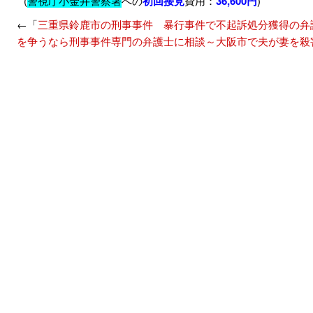
(
警視庁小金井警察署
への
初回接見
費用：
36,600円
)
←「
三重県鈴鹿市の刑事事件 暴行事件で不起訴処分獲得の弁
を争うなら刑事事件専門の弁護士に相談～大阪市で夫が妻を殺