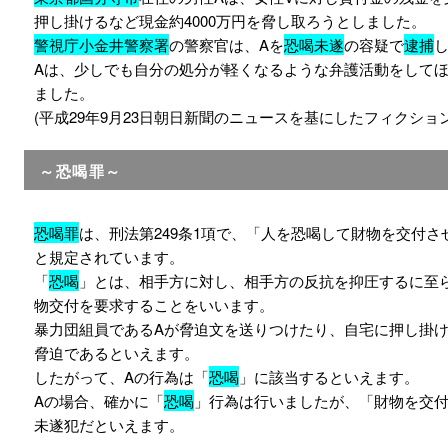
押し掛けるなど現金約4000万円を脅し取ろうとしました。
警視庁小金井警察署
の警察官は、Aを
恐喝未遂
の容疑で
逮捕
Aは、少しでも自分の処分が軽くなるような弁護活動をして
ました。
(平成29年9月23日朝日新聞のニュースを基にしたフィクショ
～恐喝罪～
恐喝罪
は、刑法第249条1項で、「人を恐喝して財物を交付さ
と規定されています。
「
恐喝
」とは、相手方に対し、相手方の反抗を抑圧するに至
物交付を要求することをいいます。
暴力団組員であるAが脅迫文を送りつけたり、自宅に押し掛け
脅迫であるといえます。
したがって、Aの行為は「
恐喝
」に該当するといえます。
Aの場合、確かに「
恐喝
」行為は行いましたが、「財物を交
未遂犯だといえます。