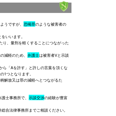
るようですが、
恐喝罪
のような被害者の
とをいいます。
たり、量刑を軽くすることにつながった
罪の減軽のため、
弁護士
は被害者Vと示談
から「Aを許す」と許しの言葉を頂くな
の1つとなります。
身柄解放又は罪の減軽へとつながるた
弁護士事務所で、
示談交渉
の経験が豊富
件総合法律事務所までご相談ください。