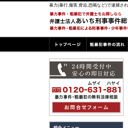
暴力(暴行,傷害,脅迫,恐喝など)で逮
総合メニュー