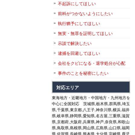
不起訴にしてほしい
前科がつかないようにしたい
執行猶予にしてほしい
無実・無罪を証明してほしい
示談で解決したい
逮捕を回避してほしい
会社をクビになる・退学処分が心配
事件のことを秘密にしたい
対応エリア
東海地方・近畿地方・中国地方・九州地方を
中心に全国対応 茨城県,栃木県,群馬県,埼玉
県,千葉県,東京都,八王子,神奈川県,横浜,福井
県,岐阜県,静岡県,愛知県,名古屋,三重県,滋賀
県,京都府,大阪府,兵庫県,神戸,奈良県,和歌山
県,鳥取県,島根県,岡山県,広島県,山口県,福岡
県,佐賀県,長崎県,熊本県,大分県,宮崎県,鹿児