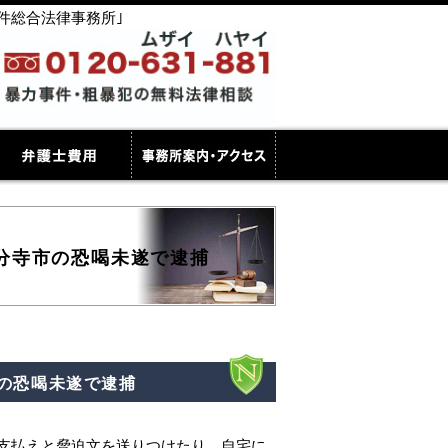
件総合法律事務所｣
分寺市の恐喝未遂で逮捕
の恐喝未遂で逮捕
を支払えと脅迫文を送りつけたり、自宅に