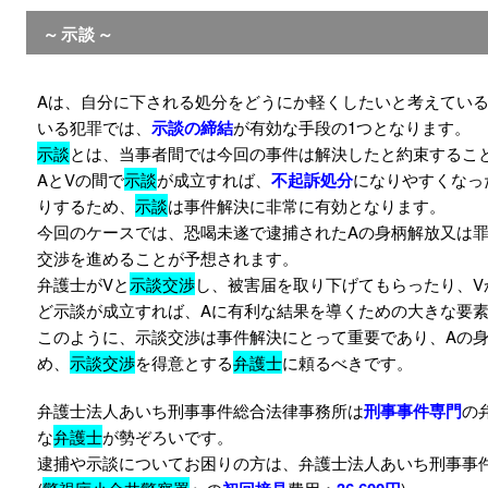
～示談～
Aは、自分に下される処分をどうにか軽くしたいと考えてい
いる犯罪では、
示談の締結
が有効な手段の1つとなります。
示談
とは、当事者間では今回の事件は解決したと約束するこ
AとVの間で
示談
が成立すれば、
不起訴処分
になりやすくなっ
りするため、
示談
は事件解決に非常に有効となります。
今回のケースでは、恐喝未遂で逮捕されたAの身柄解放又は
交渉を進めることが予想されます。
弁護士がVと
示談交渉
し、被害届を取り下げてもらったり、V
ど示談が成立すれば、Aに有利な結果を導くための大きな要素
このように、示談交渉は事件解決にとって重要であり、Aの
め、
示談交渉
を得意とする
弁護士
に頼るべきです。
弁護士法人あいち刑事事件総合法律事務所は
刑事事件専門
の
な
弁護士
が勢ぞろいです。
逮捕や示談についてお困りの方は、弁護士法人あいち刑事事