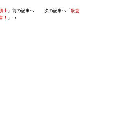
護士
」前の記事へ 次の記事へ「
殺意
害！
」→