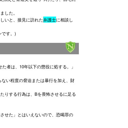
しました。
ほしいと、接見に訪れた
弁護士
に相談し
ンです。)
せた者は、10年以下の懲役に処する。」
らない程度の脅迫または暴行を加え、財
たりする行為は、Bを畏怖させるに足る
付させた」とはいえないので、恐喝罪の