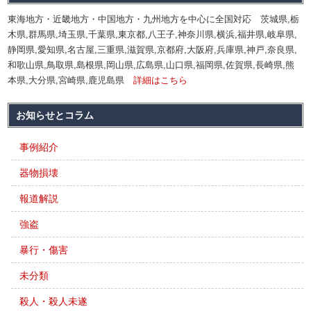
東海地方・近畿地方・中国地方・九州地方を中心に全国対応 茨城県,栃
木県,群馬県,埼玉県,千葉県,東京都,八王子,神奈川県,横浜,福井県,岐阜県,
静岡県,愛知県,名古屋,三重県,滋賀県,京都府,大阪府,兵庫県,神戸,奈良県,
和歌山県,鳥取県,島根県,岡山県,広島県,山口県,福岡県,佐賀県,長崎県,熊
本県,大分県,宮崎県,鹿児島県
詳細はこちら
お知らせとコラム
事例紹介
器物損壊
報道解説
強盗
暴行・傷害
未分類
殺人・殺人未遂