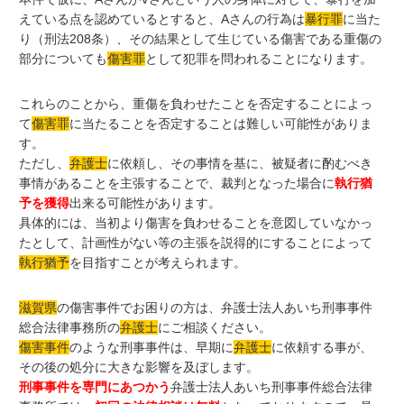
えている点を認めているとすると、Aさんの行為は
暴行罪
に当た
り（刑法208条）、その結果として生じている傷害である重傷の
部分についても
傷害罪
として犯罪を問われることになります。
これらのことから、重傷を負わせたことを否定することによっ
て
傷害罪
に当たることを否定することは難しい可能性がありま
す。
ただし、
弁護士
に依頼し、その事情を基に、被疑者に酌むべき
事情があることを主張することで、裁判となった場合に
執行猶
予を獲得
出来る可能性があります。
具体的には、当初より傷害を負わせることを意図していなかっ
たとして、計画性がない等の主張を説得的にすることによって
執行猶予
を目指すことが考えられます。
滋賀県
の傷害事件でお困りの方は、弁護士法人あいち刑事事件
総合法律事務所の
弁護士
にご相談ください。
傷害事件
のような刑事事件は、早期に
弁護士
に依頼する事が、
その後の処分に大きな影響を及ぼします。
刑事事件を専門にあつかう
弁護士法人あいち刑事事件総合法律