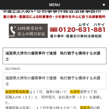
MENU
滋賀県大津市の傷害事件で逮捕 執行猶予を獲得する弁護
士
2017/09/25
滋賀県大津市の傷害事件で逮捕 執行猶予を獲得する弁護
士
滋賀県警高島署
は１７日、傷害の疑いで、
大津市
真野６丁目、
瓦職人のA（２２）と、同市荒川、会社員の男（２２）を逮捕し
た。
逮捕容疑は共謀し、１７日午前０時４０分ごろ、
高島市
内の駐