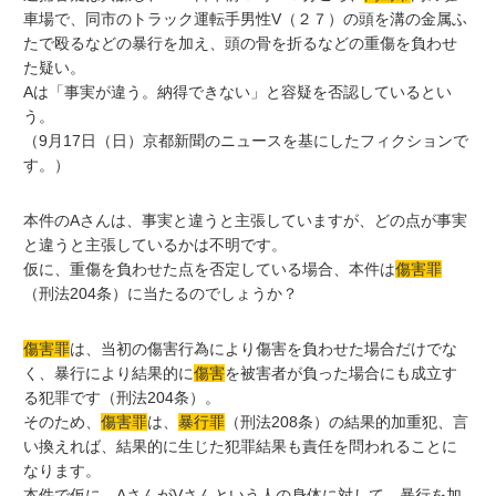
車場で、同市のトラック運転手男性V（２７）の頭を溝の金属ふ
たで殴るなどの暴行を加え、頭の骨を折るなどの重傷を負わせ
た疑い。
Aは「事実が違う。納得できない」と容疑を否認しているとい
う。
（9月17日（日）京都新聞のニュースを基にしたフィクションで
す。）
本件のAさんは、事実と違うと主張していますが、どの点が事実
と違うと主張しているかは不明です。
仮に、重傷を負わせた点を否定している場合、本件は
傷害罪
（刑法204条）に当たるのでしょうか？
傷害罪
は、当初の傷害行為により傷害を負わせた場合だけでな
く、暴行により結果的に
傷害
を被害者が負った場合にも成立す
る犯罪です（刑法204条）。
そのため、
傷害罪
は、
暴行罪
（刑法208条）の結果的加重犯、言
い換えれば、結果的に生じた犯罪結果も責任を問われることに
なります。
本件で仮に、AさんがVさんという人の身体に対して、暴行を加