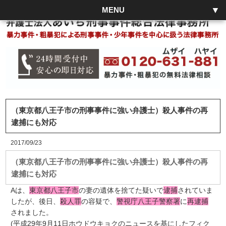
MENU
（東京都八王子市の刑事事件に強い弁護士）殺人事件の再
逮捕にも対応
2017/09/23
（東京都八王子市の刑事事件に強い弁護士）殺人事件の再
逮捕にも対応
Aは、
東京都八王子市
の妻の遺体を捨てた疑いで
逮捕
されていま
したが、後日、
殺人罪
の容疑で、
警視庁八王子警察署
に
再逮捕
されました。
(平成29年9月11日ホウドウキョクのニュースを基にしたフィク