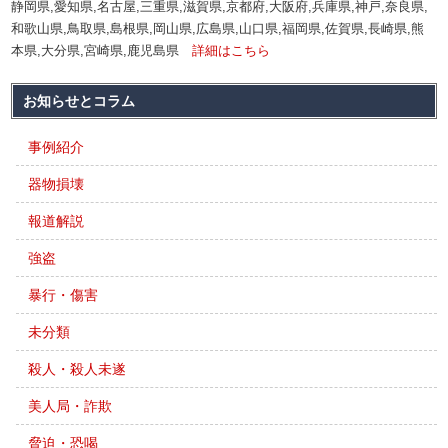
静岡県,愛知県,名古屋,三重県,滋賀県,京都府,大阪府,兵庫県,神戸,奈良県,
和歌山県,鳥取県,島根県,岡山県,広島県,山口県,福岡県,佐賀県,長崎県,熊
本県,大分県,宮崎県,鹿児島県
詳細はこちら
お知らせとコラム
事例紹介
器物損壊
報道解説
強盗
暴行・傷害
未分類
殺人・殺人未遂
美人局・詐欺
脅迫・恐喝