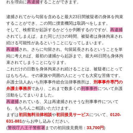
れを理由に
再逮捕
することができます。
逮捕されてから勾留を含めると最大23日間被疑者の身体を拘束
することができ、この間に捜査機関は取調べをします。
そして、検察官が起訴するかどうか判断するのですが、
再逮捕
されてしまえば、また同じだけの時間、被疑者は身体拘束され
続ける可能性があるということになってしまいます。
再逮捕
され、さらに勾留され、勾留延長されるということを単
純に考えれば、最初の逮捕から起訴まで、最大46日間も身体拘
束されてしまうことになります。
これだけの日数を身体拘束され続けることは、被疑者にとって
はもちろん、その家族や周囲の人にとっても大変な苦痛です。
弁護士法人あいち刑事事件総合法律事務所は、
刑事事件専門の
弁護士事務所
であり、これまで数多くの
刑事事件
について弁護
活動をしてまいりました。
再逮捕
されている、又は再逮捕されそうな刑事事件について
も、もちろんご相談いただけます。
まずは
初回無料法律相談
や
初回接見サービス
について、
0120-
631-881
からお申し込みください。
(
警視庁八王子警察署
までの初回接見費用：
33,700円
)