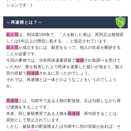
ションです。)
～再逮捕とは？～
殺人罪
は、刑法第199条で、「人を殺した者は、死刑又は無期若
しくは5年以上の懲役に処する。」と規定されています。
殺人罪
が成立するには、殺意をもって、他人の生命を断絶する
ことが必要です。
今回の事例では、当初死体遺棄容疑で
逮捕
され取調べを受けて
いたAが、妻を殺害した上で死体を遺棄した疑いが強まり、殺人
罪の容疑で
再逮捕
されるに至ったのでしょう。
それでは、再逮捕とは一体どのようなことをいうのでしょう
か。
再逮捕
とは、勾留中である人物の釈放後、又は勾留しながら再
び逮捕をすることです。
本来、同じ被疑事実である人物を
再逮捕
・再勾留することは、
原則として禁止されています。
しかし、被疑者の釈放後または勾留中に別の容疑があれば、そ