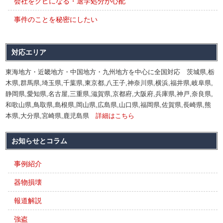
会社をクビになる・退学処分が心配
事件のことを秘密にしたい
対応エリア
東海地方・近畿地方・中国地方・九州地方を中心に全国対応 茨城県,栃
木県,群馬県,埼玉県,千葉県,東京都,八王子,神奈川県,横浜,福井県,岐阜県,
静岡県,愛知県,名古屋,三重県,滋賀県,京都府,大阪府,兵庫県,神戸,奈良県,
和歌山県,鳥取県,島根県,岡山県,広島県,山口県,福岡県,佐賀県,長崎県,熊
本県,大分県,宮崎県,鹿児島県
詳細はこちら
お知らせとコラム
事例紹介
器物損壊
報道解説
強盗