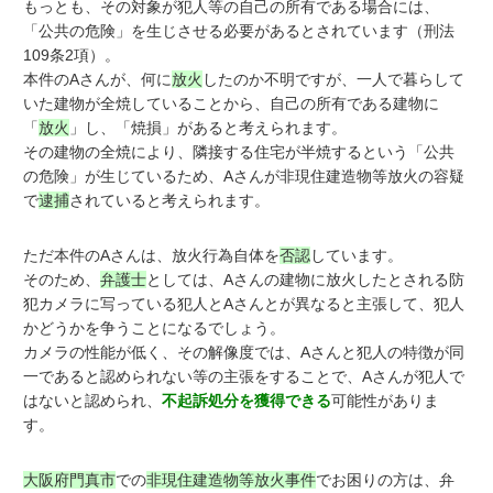
もっとも、その対象が犯人等の自己の所有である場合には、
「公共の危険」を生じさせる必要があるとされています（刑法
109条2項）。
本件のAさんが、何に
放火
したのか不明ですが、一人で暮らして
いた建物が全焼していることから、自己の所有である建物に
「
放火
」し、「焼損」があると考えられます。
その建物の全焼により、隣接する住宅が半焼するという「公共
の危険」が生じているため、Aさんが非現住建造物等放火の容疑
で
逮捕
されていると考えられます。
ただ本件のAさんは、放火行為自体を
否認
しています。
そのため、
弁護士
としては、Aさんの建物に放火したとされる防
犯カメラに写っている犯人とAさんとが異なると主張して、犯人
かどうかを争うことになるでしょう。
カメラの性能が低く、その解像度では、Aさんと犯人の特徴が同
一であると認められない等の主張をすることで、Aさんが犯人で
はないと認められ、
不起訴処分を獲得できる
可能性がありま
す。
大阪府門真市
での
非現住建造物等放火事件
でお困りの方は、弁