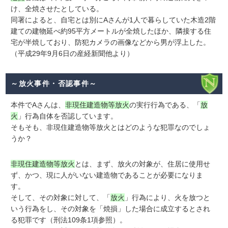
け、全焼させたとしている。
同署によると、自宅とは別にAさんが1人で暮らしていた木造2階
建ての建物延べ約95平方メートルが全焼したほか、隣接する住
宅が半焼しており、防犯カメラの画像などから男が浮上した。
（平成29年9月6日の産経新聞他より）
～放火事件・否認事件～
本件でAさんは、
非現住建造物等放火
の実行行為である、「
放
火
」行為自体を否認しています。
そもそも、非現住建造物等放火とはどのような犯罪なのでしょ
うか？
非現住建造物等放火
とは、まず、放火の対象が、住居に使用せ
ず、かつ、現に人がいない建造物であることが必要になりま
す。
そして、その対象に対して、「
放火
」行為により、火を放つと
いう行為をし、その対象を「焼損」した場合に成立するとされ
る犯罪です（刑法109条1項参照）。