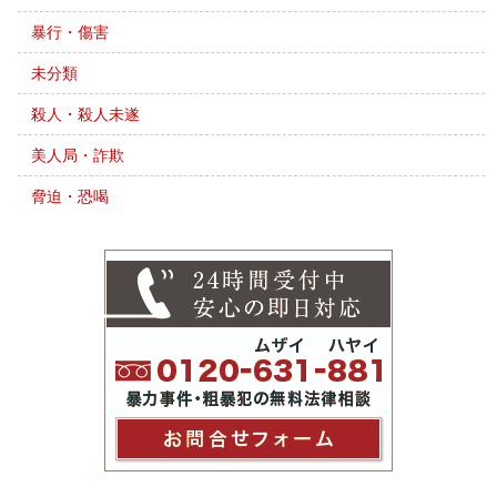
暴行・傷害
未分類
殺人・殺人未遂
美人局・詐欺
脅迫・恐喝