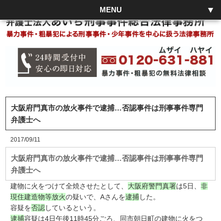
MENU
大阪府門真市の放火事件で逮捕…否認事件は刑事事件専門
弁護士へ
2017/09/11
大阪府門真市の放火事件で逮捕…否認事件は刑事事件専門
弁護士へ
建物に火をつけて全焼させたとして、
大阪府警門真署
は5日、
非
現住建造物等放火
の疑いで、Aさんを
逮捕
した。
容疑を
否認
しているという。
逮捕
容疑は4日午後11時45分ごろ、同市朝日町の建物に火をつ