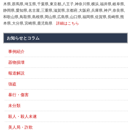
木県,群馬県,埼玉県,千葉県,東京都,八王子,神奈川県,横浜,福井県,岐阜県,
静岡県,愛知県,名古屋,三重県,滋賀県,京都府,大阪府,兵庫県,神戸,奈良県,
和歌山県,鳥取県,島根県,岡山県,広島県,山口県,福岡県,佐賀県,長崎県,熊
本県,大分県,宮崎県,鹿児島県
詳細はこちら
お知らせとコラム
事例紹介
器物損壊
報道解説
強盗
暴行・傷害
未分類
殺人・殺人未遂
美人局・詐欺