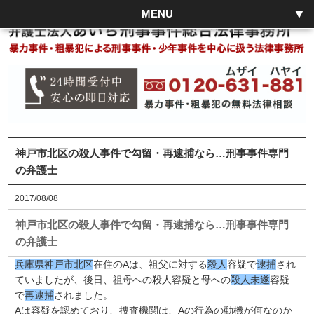
MENU
神戸市北区の殺人事件で勾留・再逮捕なら…刑事事件専門
の弁護士
2017/08/08
神戸市北区の殺人事件で勾留・再逮捕なら…刑事事件専門
の弁護士
兵庫県神戸市北区
在住のAは、祖父に対する
殺人
容疑で
逮捕
され
ていましたが、後日、祖母への殺人容疑と母への
殺人未遂
容疑
で
再逮捕
されました。
Aは容疑を認めており、捜査機関は、Aの行為の動機が何なのか