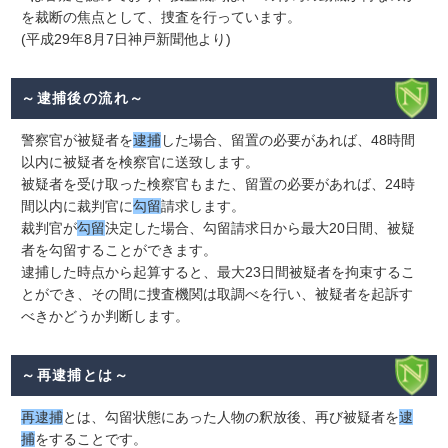
を裁断の焦点として、捜査を行っています。
(平成29年8月7日神戸新聞他より)
～逮捕後の流れ～
警察官が被疑者を
逮捕
した場合、留置の必要があれば、48時間
以内に被疑者を検察官に送致します。
被疑者を受け取った検察官もまた、留置の必要があれば、24時
間以内に裁判官に
勾留
請求します。
裁判官が
勾留
決定した場合、勾留請求日から最大20日間、被疑
者を勾留することができます。
逮捕した時点から起算すると、最大23日間被疑者を拘束するこ
とができ、その間に捜査機関は取調べを行い、被疑者を起訴す
べきかどうか判断します。
～再逮捕とは～
再逮捕
とは、勾留状態にあった人物の釈放後、再び被疑者を
逮
捕
をすることです。