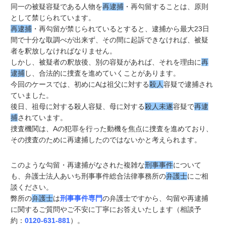
同一の被疑容疑である人物を
再逮捕
・再勾留することは、原則
として禁じられています。
再逮捕
・再勾留が禁じられているとすると、逮捕から最大23日
間で十分な取調べが出来ず、その間に起訴できなければ、被疑
者を釈放しなければなりません。
しかし、被疑者の釈放後、別の容疑があれば、それを理由に
再
逮捕
し、合法的に捜査を進めていくことがあります。
今回のケースでは、初めにAは祖父に対する
殺人
容疑で逮捕され
ていました。
後日、祖母に対する殺人容疑、母に対する
殺人未遂
容疑で
再逮
捕
されています。
捜査機関は、Aの犯罪を行った動機を焦点に捜査を進めており、
その捜査のために再逮捕したのではないかと考えられます。
このような勾留・再逮捕がなされた複雑な
刑事事件
について
も、弁護士法人あいち刑事事件総合法律事務所の
弁護士
にご相
談ください。
弊所の
弁護士
は
刑事事件専門
の弁護士ですから、勾留や再逮捕
に関するご質問やご不安に丁寧にお答えいたします（相談予
約：
0120-631-881
）。