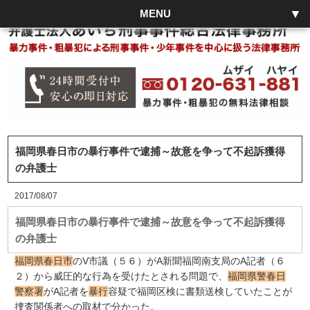
MENU
福岡県春日市の暴行事件で逮捕～故意を争って不起訴獲得
の弁護士
2017/08/07
福岡県春日市の暴行事件で逮捕～故意を争って不起訴獲得
の弁護士
福岡県春日市
のV市議（５６）がA新聞福岡南支局のA記者（６
２）から威圧的な行為を受けたとされる問題で、
福岡県警春日
警察署
がA記者を
暴行
容疑で福岡区検に書類送検していたことが
捜査関係者への取材で分かった。