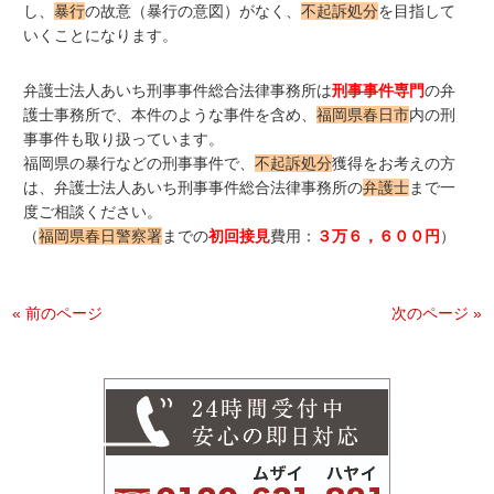
し、
暴行
の故意（暴行の意図）がなく、
不起訴処分
を目指して
いくことになります。
弁護士法人あいち刑事事件総合法律事務所は
刑事事件専門
の弁
護士事務所で、本件のような事件を含め、
福岡県春日市
内の刑
事事件も取り扱っています。
福岡県の暴行などの刑事事件で、
不起訴処分
獲得をお考えの方
は、弁護士法人あいち刑事事件総合法律事務所の
弁護士
まで一
度ご相談ください。
（
福岡県春日警察署
までの
初回接見
費用：
３万６，６００円
）
« 前のページ
次のページ »