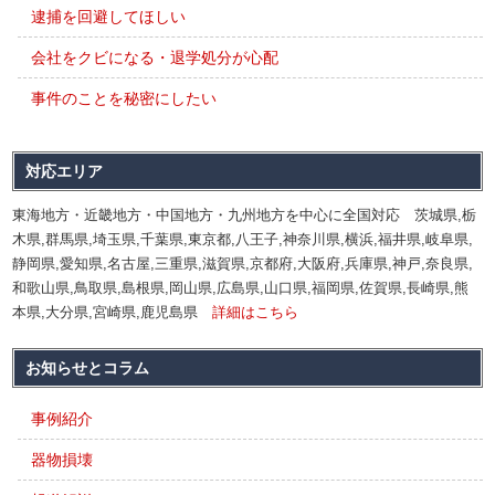
逮捕を回避してほしい
会社をクビになる・退学処分が心配
事件のことを秘密にしたい
対応エリア
東海地方・近畿地方・中国地方・九州地方を中心に全国対応 茨城県,栃
木県,群馬県,埼玉県,千葉県,東京都,八王子,神奈川県,横浜,福井県,岐阜県,
静岡県,愛知県,名古屋,三重県,滋賀県,京都府,大阪府,兵庫県,神戸,奈良県,
和歌山県,鳥取県,島根県,岡山県,広島県,山口県,福岡県,佐賀県,長崎県,熊
本県,大分県,宮崎県,鹿児島県
詳細はこちら
お知らせとコラム
事例紹介
器物損壊