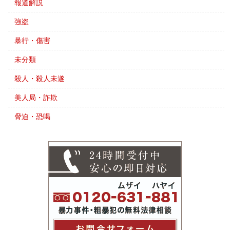
報道解説
強盗
暴行・傷害
未分類
殺人・殺人未遂
美人局・詐欺
脅迫・恐喝