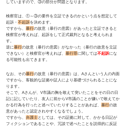
していますので、③の部分が問題となります。
検察官は、①～③の要件を立証できるのかという点を想定して
起訴・
不起訴
を決めます。
ですから、
暴行
の故意（暴行の意図）があったと立証できると
検察官が考えれば、起訴をして正式裁判となると考えられま
す。
逆に
暴行
の故意（暴行の意図）がなかった（暴行の故意を立証
できない）と検察官が考えれば、
暴行罪
に関しては
不起訴
にな
る可能性も出てきます。
なお、その
暴行
の故意（暴行の意図）は、Aさんという人の内面
ですから、客観的な証拠や証人により基礎づけられることにな
ります。
そこで、Aさんが、V市議の胸を敢えて突いたことをその日の日
記に記していたり、友人に前からV市議のことが嫌いで敢えてか
かる行為を行ったと述べていたりすることがあれば、
暴行
の故
意があったと認定されやすくなるでしょう。
ですから、
弁護士
としては、その証拠に対して、かかる日記が
フィクションであることや、冗談で述べたことを説得的に反証