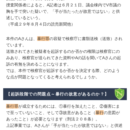
捜査関係者によると、A記者は６月２１日、議会棟内でV市議の
胸を手で突いた疑いで、「手が当たったが故意ではない」と供
述しているという。
（平成２９年８月４日の読売新聞他）
本件のAさんは、
暴行罪
の容疑で検察庁に書類送検（送致）され
ています。
送致されてきた被疑者を起訴するのか否かの権限は検察官にの
みあり、検察官が送られてきた資料やAの話を聞いてAさんの起
訴の有無を決めることになります。
では、本件で検察官が起訴するか否かを決定する際、どのよう
な点が問題となってくると考えられるでしょうか。
【起訴段階での問題点～暴行の故意があるのか？】
暴行罪
が成立するためには、①暴行を加えたこと、②傷害にま
で至っていないこと、そして③故意があること（
暴行
の意図が
あったこと）が必要となります（刑法２０８条）。
上記事案では、Aさんが「手が当たったが故意ではない」と供述