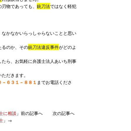
の刃物であっても、
銃刀法
ではなく軽犯
、なかなかいらっしゃらないことと思い
たるのか、その
銃刀法違反事件
がどのよ
したら、お気軽に弁護士法人あいち刑事
いただきます。
０－６３１－８８１
までお電話くださ
士に相談
」前の記事へ 次の記事へ
士
」→