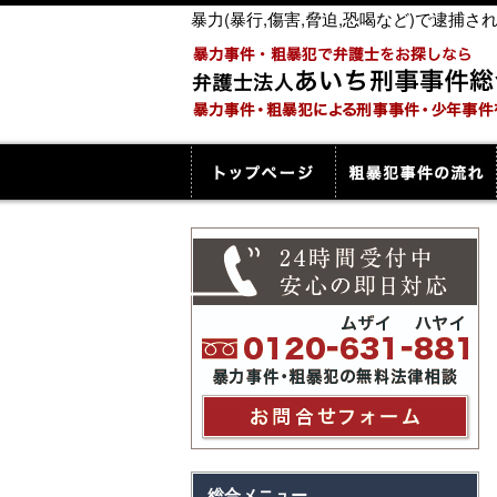
暴力(暴行,傷害,脅迫,恐喝など)で逮
総合メニュー