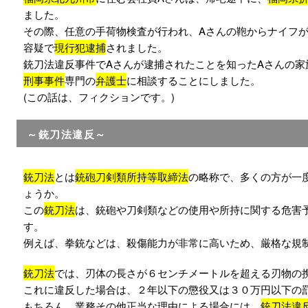
ました。
その際、任意の手荷物検査が行われ、Aさんの鞄からナイフが
容疑で
現行犯逮捕
されました。
銃刀法違反事件でAさんが逮捕されたことを知ったAさんの家
刑事事件
専門の
弁護士
に相談することにしました。
(この話は、フィクションです。)
～銃刀法違反～
銃刀法
とは
銃砲刀剣類所持等取締法
の略称で、多くの方が一
ょうか。
この
銃刀法
は、銃砲や刀剣類などの使用や所持に関する危害
す。
例えば、拳銃などは、殺傷能力が非常に高いため、厳格な規
銃刀法
では、刃体の長さが６センチメートルを超える刃物の
これに違反した場合は、２年以下の懲役又は３０万円以下の
もちろん、業務その他正当な理由による場合には、
銃刀法違