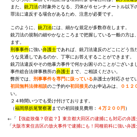
また、
銃刀法
の対象外となる、刃体が６センチメートル以下
罪法に違反する場合があるため、注意が必要です。
このように、
銃刀法
には、細かな規定が多数存在します。
銃刀法の規制の細やかなところまで把握している一般の方は
ます。
刑事事件
に強い
弁護士
であれば、銃刀法違反のどこにどう当
うな見通しであるのか、丁寧にお答えすることができます。
銃刀法違反やその他暴力事件で何かお困りのことがございま
事件総合法律事務所の
弁護士
まで、ご相談ください。
弊所では、
刑事事件を専門に扱っている
弁護士が対応させて
初回無料法律相談
のご予約や
初回接見
のお申込みは、
０１２
い。
２４時間いつでも受け付けております。
（
福岡県折尾警察署
までの初回接見費用：
４万２００円
）
←「
【強盗致傷？窃盗？】東京都大田区の逮捕にも対応の弁護
「
大阪市東住吉区の放火事件で逮捕にも！同種前科に強い弁護