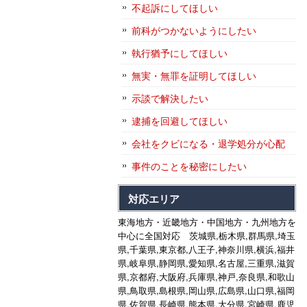
不起訴にしてほしい
前科がつかないようにしたい
執行猶予にしてほしい
無実・無罪を証明してほしい
示談で解決したい
逮捕を回避してほしい
会社をクビになる・退学処分が心配
事件のことを秘密にしたい
対応エリア
東海地方・近畿地方・中国地方・九州地方を
中心に全国対応 茨城県,栃木県,群馬県,埼玉
県,千葉県,東京都,八王子,神奈川県,横浜,福井
県,岐阜県,静岡県,愛知県,名古屋,三重県,滋賀
県,京都府,大阪府,兵庫県,神戸,奈良県,和歌山
県,鳥取県,島根県,岡山県,広島県,山口県,福岡
県,佐賀県,長崎県,熊本県,大分県,宮崎県,鹿児