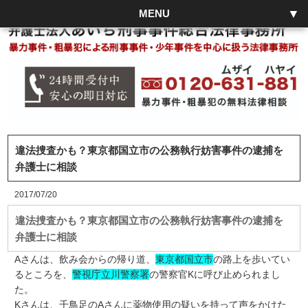
MENU
違法捜査かも？東京都国立市の公務執行妨害事件の逮捕を
弁護士に相談
2017/07/20
違法捜査かも？東京都国立市の公務執行妨害事件の逮捕を
弁護士に相談
Aさんは、飲み会からの帰り道、
東京都国立市
の路上を歩いてい
るところを、
警視庁立川警察署
の警察官Kに呼び止められまし
た。
Kさんは、千鳥足のAさんに薬物使用の疑いを持って声をかけた