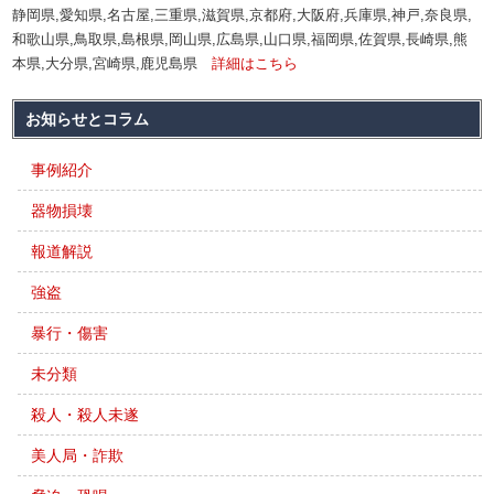
静岡県,愛知県,名古屋,三重県,滋賀県,京都府,大阪府,兵庫県,神戸,奈良県,
和歌山県,鳥取県,島根県,岡山県,広島県,山口県,福岡県,佐賀県,長崎県,熊
本県,大分県,宮崎県,鹿児島県
詳細はこちら
お知らせとコラム
事例紹介
器物損壊
報道解説
強盗
暴行・傷害
未分類
殺人・殺人未遂
美人局・詐欺