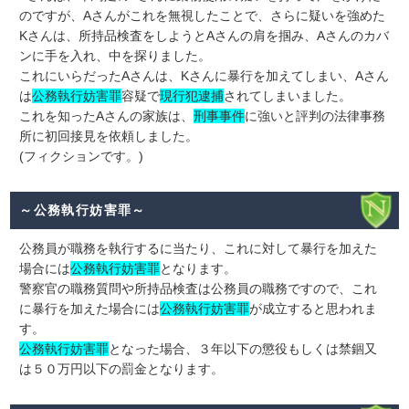
のですが、Aさんがこれを無視したことで、さらに疑いを強めた
Kさんは、所持品検査をしようとAさんの肩を掴み、Aさんのカバ
ンに手を入れ、中を探りました。
これにいらだったAさんは、Kさんに暴行を加えてしまい、Aさん
は
公務執行妨害罪
容疑で
現行犯逮捕
されてしまいました。
これを知ったAさんの家族は、
刑事事件
に強いと評判の法律事務
所に初回接見を依頼しました。
(フィクションです。)
～公務執行妨害罪～
公務員が職務を執行するに当たり、これに対して暴行を加えた
場合には
公務執行妨害罪
となります。
警察官の職務質問や所持品検査は公務員の職務ですので、これ
に暴行を加えた場合には
公務執行妨害罪
が成立すると思われま
す。
公務執行妨害罪
となった場合、３年以下の懲役もしくは禁錮又
は５０万円以下の罰金となります。