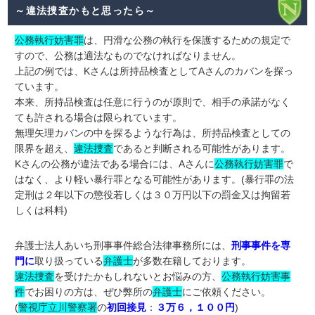
～違法捜査かもと思ったら～
公務執行妨害罪
は、円滑な公務の執行を保護するための規定で
すので、公務は適法なものでなければなりません。
上記の例では、Kさんは所持品検査としてAさんのカバンを探っ
ています。
本来、所持品検査は任意に行うのが原則で、相手の承諾がなく
ても許される場合は限られています。
無理矢理カバンの中を探るような行為は、所持品検査としての
限界を超え、
違法捜査
であると判断される可能性があります。
Kさんの公務が違法である場合には、Aさんに
公務執行妨害罪
で
はなく、より軽い暴行罪となる可能性があります。(暴行罪の法
定刑は２年以下の懲役若しくは３０万円以下の罰金又は拘留若
しくは科料)
弁護士法人あいち刑事事件総合法律事務所には、
刑事事件を専
門に
取り扱っている
弁護士
が多数在籍しております。
違法捜査
を受けたかもしれないとお悩みの方、
公務執行妨害事
件
でお困りの方は、ぜひ弊所の
弁護士
にご依頼ください。
(
警視庁立川警察署
の
初回接見
：
３万６，１００円
)