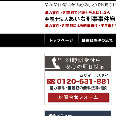
暴力(暴行,傷害,脅迫,恐喝など)で逮
総合メニュー