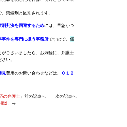
で、禁錮刑と区別されます。
実刑判決を回避するため
には、早急かつ
年事件を専門に扱う事務所
ですので、
傷
とがございましたら、お気軽に、弁護士
ださい。
接見
費用のお問い合わせなどは、
０１２
応の弁護士
」前の記事へ 次の記事へ
相談
」→