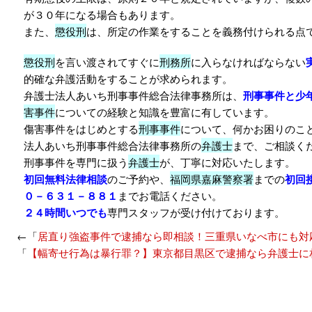
が３０年になる場合もあります。
また、
懲役刑
は、所定の作業をすることを義務付けられる点
懲役刑
を言い渡されてすぐに
刑務所
に入らなければならない
的確な弁護活動をすることが求められます。
弁護士法人あいち刑事事件総合法律事務所は、
刑事事件と少
害事件
についての経験と知識を豊富に有しています。
傷害事件をはじめとする
刑事事件
について、何かお困りのこ
法人あいち刑事事件総合法律事務所の
弁護士
まで、ご相談く
刑事事件を専門に扱う
弁護士
が、丁寧に対応いたします。
初回無料法律相談
のご予約や、
福岡県嘉麻警察署
までの
初回
０－６３１－８８１
までお電話ください。
２４時間いつでも
専門スタッフが受け付けております。
←「
居直り強盗事件で逮捕なら即相談！三重県いなべ市にも対
「
【幅寄せ行為は暴行罪？】東京都目黒区で逮捕なら弁護士に