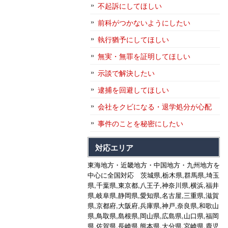
不起訴にしてほしい
前科がつかないようにしたい
執行猶予にしてほしい
無実・無罪を証明してほしい
示談で解決したい
逮捕を回避してほしい
会社をクビになる・退学処分が心配
事件のことを秘密にしたい
対応エリア
東海地方・近畿地方・中国地方・九州地方を
中心に全国対応 茨城県,栃木県,群馬県,埼玉
県,千葉県,東京都,八王子,神奈川県,横浜,福井
県,岐阜県,静岡県,愛知県,名古屋,三重県,滋賀
県,京都府,大阪府,兵庫県,神戸,奈良県,和歌山
県,鳥取県,島根県,岡山県,広島県,山口県,福岡
県,佐賀県,長崎県,熊本県,大分県,宮崎県,鹿児