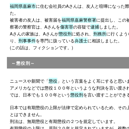
福岡県嘉麻市
に住む会社員のAさんは、友人と喧嘩になった
た。
被害者の友人は、被害届を
福岡県嘉麻警察署
に提出し、この
察署の警察官は、Aさんを
傷害罪
の容疑で
逮捕
しました。
Aさんの家族は、Aさんが
懲役刑
に処され、
刑務所
に行くよう
り、
刑事事件
を専門に扱っている
弁護士
に相談しました。
(この話は、フィクションです。)
～懲役刑～
ニュースや新聞で「
懲役
」という言葉をよく耳にすると思い
アメリカなどでは懲役１００年というような判決を言い渡さ
では、日本でも１００年という
懲役刑
を言い渡すことができ
日本では有期懲役の上限が法律で定められているため、その
とはできません。
刑法は、無期懲役と有期懲役の２つを規定しています。
有期懲役の上限は、原則２０年と規定されていますが、複数