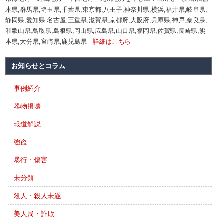
木県,群馬県,埼玉県,千葉県,東京都,八王子,神奈川県,横浜,福井県,岐阜県,
静岡県,愛知県,名古屋,三重県,滋賀県,京都府,大阪府,兵庫県,神戸,奈良県,
和歌山県,鳥取県,島根県,岡山県,広島県,山口県,福岡県,佐賀県,長崎県,熊
本県,大分県,宮崎県,鹿児島県
詳細はこちら
お知らせとコラム
事例紹介
器物損壊
報道解説
強盗
暴行・傷害
未分類
殺人・殺人未遂
美人局・詐欺