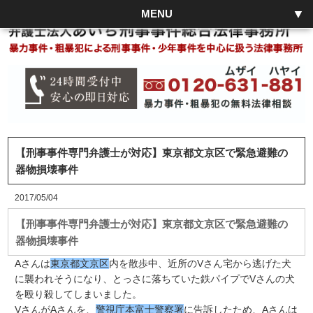
MENU
【刑事事件専門弁護士が対応】東京都文京区で緊急避難の
器物損壊事件
2017/05/04
【刑事事件専門弁護士が対応】東京都文京区で緊急避難の
器物損壊事件
Aさんは
東京都文京区
内を散歩中、近所のVさん宅から逃げた犬
に襲われそうになり、とっさに落ちていた鉄パイプでVさんの犬
を殴り殺してしまいました。
VさんがAさんを、
警視庁本富士警察署
に告訴したため、Aさんは