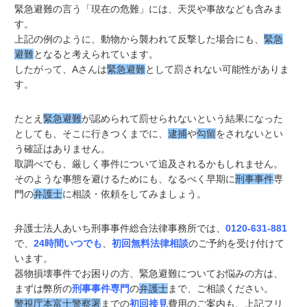
緊急避難の言う「現在の危難」には、天災や事故なども含みま
す。
上記の例のように、動物から襲われて反撃した場合にも、
緊急
避難
となると考えられています。
したがって、Aさんは
緊急避難
として罰されない可能性がありま
す。
たとえ
緊急避難
が認められて罰せられないという結果になった
としても、そこに行きつくまでに、
逮捕
や
勾留
をされないとい
う確証はありません。
取調べでも、厳しく事件について追及されるかもしれません。
そのような事態を避けるためにも、なるべく早期に
刑事事件
専
門の
弁護士
に相談・依頼をしてみましょう。
弁護士法人あいち刑事事件総合法律事務所では、
0120-631-881
で、
24時間いつでも
、
初回無料法律相談
のご予約を受け付けて
います。
器物損壊事件でお困りの方、緊急避難についてお悩みの方は、
まずは弊所の
刑事事件専門
の
弁護士
まで、ご相談ください。
警視庁本富士警察署
までの
初回接見
費用のご案内も、上記フリ