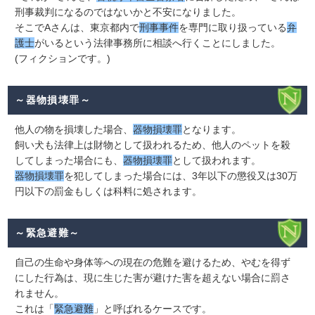
刑事裁判になるのではないかと不安になりました。
そこでAさんは、東京都内で
刑事事件
を専門に取り扱っている
弁
護士
がいるという法律事務所に相談へ行くことにしました。
(フィクションです。)
～器物損壊罪～
他人の物を損壊した場合、
器物損壊罪
となります。
飼い犬も法律上は財物として扱われるため、他人のペットを殺
してしまった場合にも、
器物損壊罪
として扱われます。
器物損壊罪
を犯してしまった場合には、3年以下の懲役又は30万
円以下の罰金もしくは科料に処されます。
～緊急避難～
自己の生命や身体等への現在の危難を避けるため、やむを得ず
にした行為は、現に生じた害が避けた害を超えない場合に罰さ
れません。
これは「
緊急避難
」と呼ばれるケースです。