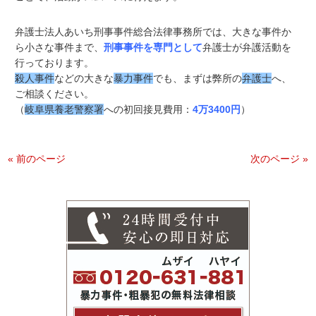
弁護士法人あいち刑事事件総合法律事務所では、大きな事件か
ら小さな事件まで、
刑事事件を専門として
弁護士が弁護活動を
行っております。
殺人事件
などの大きな
暴力事件
でも、まずは弊所の
弁護士
へ、
ご相談ください。
（
岐阜県養老警察署
への初回接見費用：
4万3400円
）
« 前のページ
次のページ »