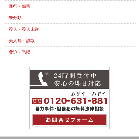
暴行・傷害
未分類
殺人・殺人未遂
美人局・詐欺
脅迫・恐喝