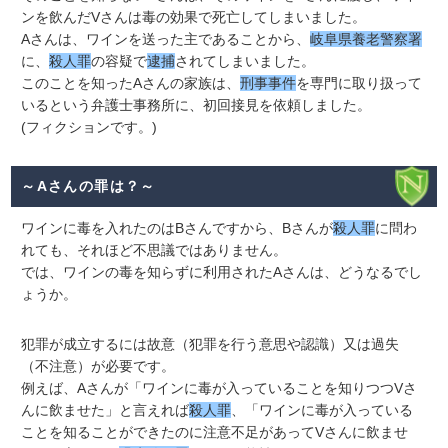
ンを飲んだVさんは毒の効果で死亡してしまいました。
Aさんは、ワインを送った主であることから、
岐阜県養老警察署
に、
殺人罪
の容疑で
逮捕
されてしまいました。
このことを知ったAさんの家族は、
刑事事件
を専門に取り扱って
いるという弁護士事務所に、初回接見を依頼しました。
(フィクションです。)
～Aさんの罪は？～
ワインに毒を入れたのはBさんですから、Bさんが
殺人罪
に問わ
れても、それほど不思議ではありません。
では、ワインの毒を知らずに利用されたAさんは、どうなるでし
ょうか。
犯罪が成立するには故意（犯罪を行う意思や認識）又は過失
（不注意）が必要です。
例えば、Aさんが「ワインに毒が入っていることを知りつつVさ
んに飲ませた」と言えれば
殺人罪
、「ワインに毒が入っている
ことを知ることができたのに注意不足があってVさんに飲ませ