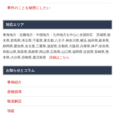
事件のことを秘密にしたい
対応エリア
東海地方・近畿地方・中国地方・九州地方を中心に全国対応 茨城県,栃
木県,群馬県,埼玉県,千葉県,東京都,八王子,神奈川県,横浜,福井県,岐阜県,
静岡県,愛知県,名古屋,三重県,滋賀県,京都府,大阪府,兵庫県,神戸,奈良県,
和歌山県,鳥取県,島根県,岡山県,広島県,山口県,福岡県,佐賀県,長崎県,熊
本県,大分県,宮崎県,鹿児島県
詳細はこちら
お知らせとコラム
事例紹介
器物損壊
報道解説
強盗