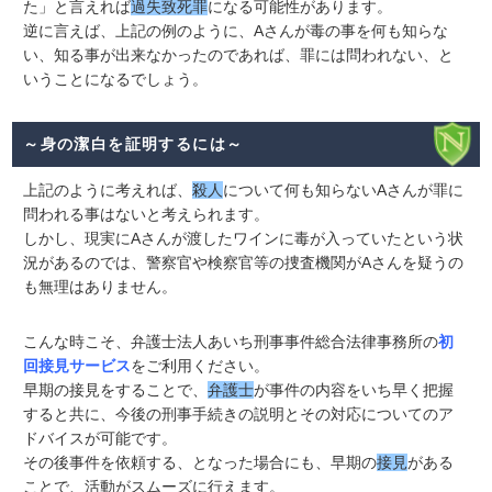
た」と言えれば
過失致死罪
になる可能性があります。
逆に言えば、上記の例のように、Aさんが毒の事を何も知らな
い、知る事が出来なかったのであれば、罪には問われない、と
いうことになるでしょう。
～身の潔白を証明するには～
上記のように考えれば、
殺人
について何も知らないAさんが罪に
問われる事はないと考えられます。
しかし、現実にAさんが渡したワインに毒が入っていたという状
況があるのでは、警察官や検察官等の捜査機関がAさんを疑うの
も無理はありません。
こんな時こそ、弁護士法人あいち刑事事件総合法律事務所の
初
回接見サービス
をご利用ください。
早期の接見をすることで、
弁護士
が事件の内容をいち早く把握
すると共に、今後の刑事手続きの説明とその対応についてのア
ドバイスが可能です。
その後事件を依頼する、となった場合にも、早期の
接見
がある
ことで、活動がスムーズに行えます。