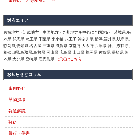
事件のことを秘密にしたい
対応エリア
東海地方・近畿地方・中国地方・九州地方を中心に全国対応 茨城県,栃
木県,群馬県,埼玉県,千葉県,東京都,八王子,神奈川県,横浜,福井県,岐阜県,
静岡県,愛知県,名古屋,三重県,滋賀県,京都府,大阪府,兵庫県,神戸,奈良県,
和歌山県,鳥取県,島根県,岡山県,広島県,山口県,福岡県,佐賀県,長崎県,熊
本県,大分県,宮崎県,鹿児島県
詳細はこちら
お知らせとコラム
事例紹介
器物損壊
報道解説
強盗
暴行・傷害