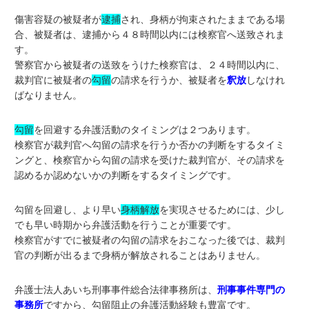
傷害容疑の被疑者が
逮捕
され、身柄が拘束されたままである場
合、被疑者は、逮捕から４８時間以内には検察官へ送致されま
す。
警察官から被疑者の送致をうけた検察官は、２４時間以内に、
裁判官に被疑者の
勾留
の請求を行うか、被疑者を
釈放
しなけれ
ばなりません。
勾留
を回避する弁護活動のタイミングは２つあります。
検察官が裁判官へ勾留の請求を行うか否かの判断をするタイミ
ングと、検察官から勾留の請求を受けた裁判官が、その請求を
認めるか認めないかの判断をするタイミングです。
勾留を回避し、より早い
身柄解放
を実現させるためには、少し
でも早い時期から弁護活動を行うことが重要です。
検察官がすでに被疑者の勾留の請求をおこなった後では、裁判
官の判断が出るまで身柄が解放されることはありません。
弁護士法人あいち刑事事件総合法律事務所は、
刑事事件専門の
事務所
ですから、勾留阻止の弁護活動経験も豊富です。