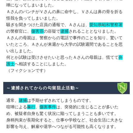
嘩になってしまいました。
ＡさんのパンチがＶさんの鼻に命中し、Ｖさんは鼻の骨を折る
怪我を負ってしまいました。
騒ぎを聞きつけた店員の通報で、Ａさんは、
愛知県昭和警察署
の警察官に、
傷害罪
の容疑で
逮捕
されることとなりました。
Ａさんの母親は、警察からの電話で事件のことを知り、驚いて
いたところ、Ａさんが来週から大学の試験週間であることを思
い出しました。
何とか試験は受けさせたいと思ったＡさんの母親は、慌てて
弁
護士
へ相談することにしました。
（フィクションです）
～逮捕されてからの勾留阻止活動～
通常、
逮捕
は予期せずされてしまうものです。
喧嘩による
暴行
、
傷害事件
は、突発的に生じることが多いた
め、被疑者自身も驚く状況に陥ってしまうことも多いです。
身柄拘束が長期化すると、仕事や学校など、社会生活に大きな
影響を与え、解雇や退学へつながる可能性も高くなります。