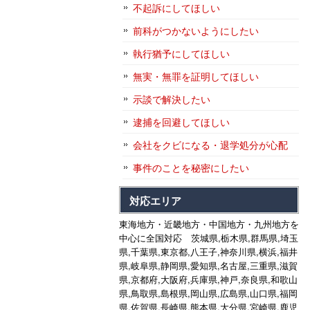
不起訴にしてほしい
前科がつかないようにしたい
執行猶予にしてほしい
無実・無罪を証明してほしい
示談で解決したい
逮捕を回避してほしい
会社をクビになる・退学処分が心配
事件のことを秘密にしたい
対応エリア
東海地方・近畿地方・中国地方・九州地方を
中心に全国対応 茨城県,栃木県,群馬県,埼玉
県,千葉県,東京都,八王子,神奈川県,横浜,福井
県,岐阜県,静岡県,愛知県,名古屋,三重県,滋賀
県,京都府,大阪府,兵庫県,神戸,奈良県,和歌山
県,鳥取県,島根県,岡山県,広島県,山口県,福岡
県,佐賀県,長崎県,熊本県,大分県,宮崎県,鹿児