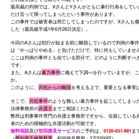
最高裁の判例では、XさんとYさんがともに暴行行為をしてい
だけ言って帰ってしまったという事件があります。
この事件では被害者は死亡してしまったのですが、Xさんも
した（最高裁平成1年6月26日決定）。
今回のAさんは犯行が始まる前に離脱しているので判例の事件
は「やっぱりやめる」と告げただけで、特に何もしていませ
ここは判例の事件とも似ている部分で、どのように判断すべ
です。
また、Aさんは
暴力事件
に備えて下調べを行っていますが、
か。
このように、
共犯からの離脱
を考える上で、重要となる事実
そこで、
共犯事件
のような難しい暴力事件を起こしてしまっ
法律事務所の
弁護士
までご相談ください。
弊所は刑事事件専門の弁護士事務所ですから、在籍している
者のための積極的な弁護活動が可能です。
無料相談
及び
初回接見サービス
のご予約は、
0120-631-881
ま
（
愛知県千種警察署
初回接見費用：3万5200円）