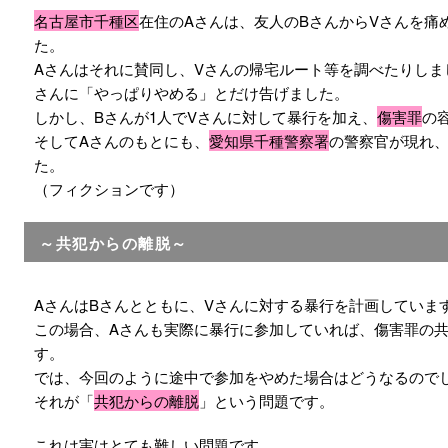
名古屋市千種区
在住のAさんは、友人のBさんからVさんを痛
た。
Aさんはそれに賛同し、Vさんの帰宅ルート等を調べたりしま
さんに「やっぱりやめる」とだけ告げました。
しかし、Bさんが1人でVさんに対して暴行を加え、
傷害罪
の
そしてAさんのもとにも、
愛知県千種警察署
の警察官が現れ
た。
（フィクションです）
～共犯からの離脱～
AさんはBさんとともに、Vさんに対する暴行を計画していま
この場合、Aさんも実際に暴行に参加していれば、傷害罪の
す。
では、今回のように途中で参加をやめた場合はどうなるので
それが「
共犯からの離脱
」という問題です。
これは実はとても難しい問題です。