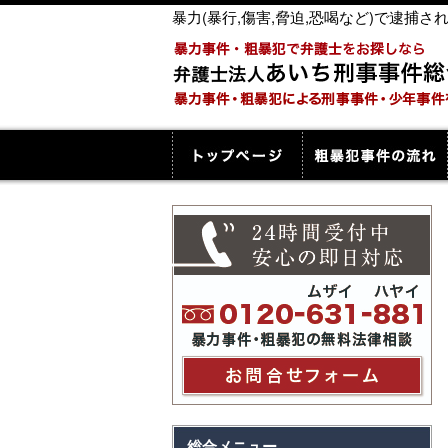
暴力(暴行,傷害,脅迫,恐喝など)で逮
総合メニュー