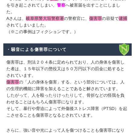
を引き起こされてしまい、
警察
へ被害届を出すことにしまし
た。
Aさんは、
岐阜県警大垣警察署
の警察官に、
傷害罪
の容疑で
逮捕
されてしまいました。
（※この事例はフィクションです。）
・騒音による傷害罪について
傷害罪は、刑法２０４条に定められており、人の身体を傷害し
た者は、１５年以下の懲役又は５０万円以下の罰金に処すると
されています。
傷害罪
の「人の身体を傷害」する、という部分については、人
の生理的機能に障害を加えることであると解されています。
したがって、人を殴ったりけったりして、骨折などの怪我を負
わせることはもちろん傷害罪になります。
そして、暴行や脅迫によって外傷後ストレス障害（PTSD）を起
こさせることも傷害罪となるとされています。
さらに、強い音や光によって人を傷つけることも傷害罪になり