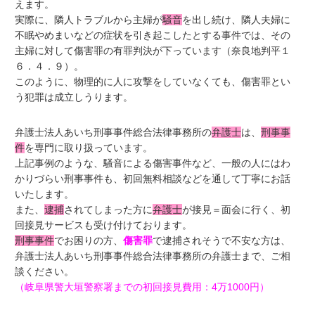
えます。
実際に、隣人トラブルから主婦が
騒音
を出し続け、隣人夫婦に
不眠やめまいなどの症状を引き起こしたとする事件では、その
主婦に対して傷害罪の有罪判決が下っています（奈良地判平１
６．４．９）。
このように、物理的に人に攻撃をしていなくても、傷害罪とい
う犯罪は成立しうります。
弁護士法人あいち刑事事件総合法律事務所の
弁護士
は、
刑事事
件
を専門に取り扱っています。
上記事例のような、騒音による傷害事件など、一般の人にはわ
かりづらい刑事事件も、初回無料相談などを通して丁寧にお話
いたします。
また、
逮捕
されてしまった方に
弁護士
が接見＝面会に行く、初
回接見サービスも受け付けております。
刑事事件
でお困りの方、
傷害罪
で逮捕されそうで不安な方は、
弁護士法人あいち刑事事件総合法律事務所の弁護士まで、ご相
談ください。
（岐阜県警大垣警察署までの初回接見費用：4万1000円）