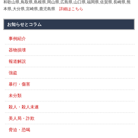
和歌山県,鳥取県,島根県,岡山県,広島県,山口県,福岡県,佐賀県,長崎県,熊
本県,大分県,宮崎県,鹿児島県
詳細はこちら
お知らせとコラム
事例紹介
器物損壊
報道解説
強盗
暴行・傷害
未分類
殺人・殺人未遂
美人局・詐欺
脅迫・恐喝