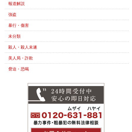
報道解説
強盗
暴行・傷害
未分類
殺人・殺人未遂
美人局・詐欺
脅迫・恐喝