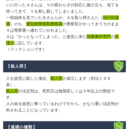
いに行ったＡさんは、Ｖの変わらずの対応に腹が立ち、包丁を
持ってきて、Ｖを刺し殺してしまいました。
一部始終を見ていたＢさんらが、Ａを取り押さえた（
現行犯逮
捕
）のち、
愛知県警昭和警察署
の警察官がやってきてそのまま
Ａは警察署へ連れていかれました。
Ａは「かっとなってしまった」と接見に来た
刑事事件専門
の
弁
護士
に話しています。
（フィクションです）
【殺人罪】
人を故意に殺した場合、
殺人罪
が成立します（刑法１９９
条）。
殺人罪
の法定刑は、死刑又は無期若しくは５年以上の懲役で
す。
人の命を故意に奪っているわけですから、かなり重い法定刑が
科されることになっています。
【逮捕の種類】