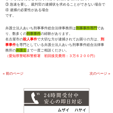
③ 急速を要し、裁判官の逮捕状を求めることができない場合で
④ 逮捕の必要性がある場合
です。
弁護士法人あいち刑事事件総合法律事務所は
刑事事件専門
であ
り、数多くの
刑事事件
の経験があります。
名古屋市の
殺人事件
で大切な方が逮捕されてお困りの方は、
刑
事事件
を専門としている弁護士法人あいち刑事事件総合法律事
務所の
弁護士
まで一度ご相談ください。
（愛知県警昭和警察署 初回接見費用：３万６２００円）
« 前のページ
次のページ »