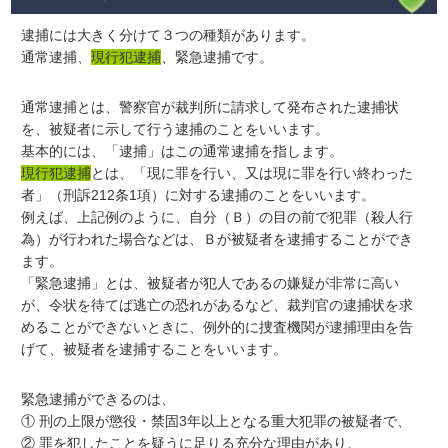
逮捕には大きく分けて３つの種類があります。
通常逮捕、
現行犯逮捕
、緊急逮捕です。
通常逮捕とは、警察官が裁判所に請求して発布された逮捕状
を、被疑者に示して行う逮捕のことをいいます。
基本的には、「逮捕」はこの通常逮捕を指します。
現行犯逮捕
とは、「現に罪を行い、又は現に罪を行い終わった
者」（刑訴212条1項）に対する逮捕のことをいいます。
例えば、上記例のように、自分（Ｂ）の目の前で犯罪（殺人行
為）が行われた場合などは、Ｂが被疑者を逮捕することができ
ます。
「緊急逮捕」とは、被疑者が犯人であるの嫌疑が非常に高い
が、令状を待てば逃亡の恐れがあるなど、裁判官の逮捕状を求
めることができないときに、例外的に捜査機関が逮捕理由を告
げて、被疑者を逮捕することをいいます。
緊急逮捕ができるのは、
① 刑の上限が懲役・禁固3年以上となる重大犯罪の被疑者で、
② 罪を犯したことを疑うに足りる充分な理由があり、