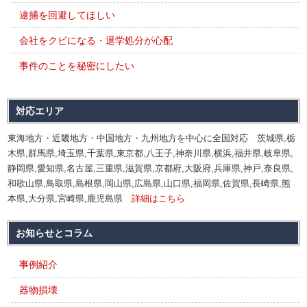
逮捕を回避してほしい
会社をクビになる・退学処分が心配
事件のことを秘密にしたい
対応エリア
東海地方・近畿地方・中国地方・九州地方を中心に全国対応 茨城県,栃
木県,群馬県,埼玉県,千葉県,東京都,八王子,神奈川県,横浜,福井県,岐阜県,
静岡県,愛知県,名古屋,三重県,滋賀県,京都府,大阪府,兵庫県,神戸,奈良県,
和歌山県,鳥取県,島根県,岡山県,広島県,山口県,福岡県,佐賀県,長崎県,熊
本県,大分県,宮崎県,鹿児島県
詳細はこちら
お知らせとコラム
事例紹介
器物損壊