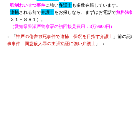
強制わいせつ事件
に強い
弁護士
も多数在籍しています。
逮捕
される前で
弁護士
をお探しなら、まずはお電話で
無料法
３１－８８１）。
（愛知県警瀬戸警察署の初回接見費用：3万9600円）
←「
神戸の傷害致死事件で逮捕 保釈を目指す弁護士
」前の
事事件 同意殺人罪の主張立証に強い弁護士
」→