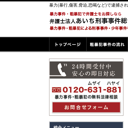
暴力(暴行,傷害,脅迫,恐喝など)で逮
総合メニュー