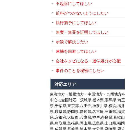
不起訴にしてほしい
前科がつかないようにしたい
執行猶予にしてほしい
無実・無罪を証明してほしい
示談で解決したい
逮捕を回避してほしい
会社をクビになる・退学処分が心配
事件のことを秘密にしたい
対応エリア
東海地方・近畿地方・中国地方・九州地方を
中心に全国対応 茨城県,栃木県,群馬県,埼玉
県,千葉県,東京都,八王子,神奈川県,横浜,福井
県,岐阜県,静岡県,愛知県,名古屋,三重県,滋賀
県,京都府,大阪府,兵庫県,神戸,奈良県,和歌山
県,鳥取県,島根県,岡山県,広島県,山口県,福岡
県,佐賀県,長崎県,熊本県,大分県,宮崎県,鹿児