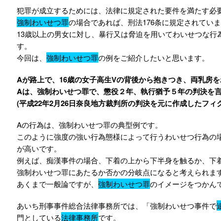
犯罪が成立するためには、法律に規定された要件を満たす必
強制わいせつ罪
の場合であれば、刑法176条に規定されてい
13歳以上の男女に対し、暴行又は脅迫を用いてわいせつな行
す。
今回は、
強制わいせつ罪
の例をご紹介したいと思います。
Aが路上で、16歳の女子高生Vの背後から抱きつき、両乳房
Aは、強制わいせつ罪で、懲役２年、執行猶予５年の判決を
(平成22年2月26日奈良地方裁判所の判決を元に作成したフ
Aの行為は、強制わいせつ罪の典型例です。
このように強度の強い行為態様によって行うわいせつ行為の
が高いです。
例えば、痴漢事件の場合、下着の上から下半身を触るか、下
強制わいせつ罪にあたるか否かの分岐点になると考えられま
あくまで一般論ですが、
強制わいせつ罪
のイメージをつかん
あいち刑事事件総合法律事務所では、「強制わいせつ事件で
門としている
法律事務所
です。