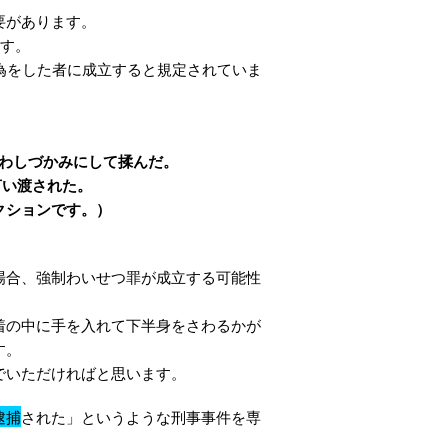
要があります。
ます。
為をした者に成立すると規定されていま
をわしづかみにして揉んだ。
言い渡された。
ィクションです。）
場合、強制わいせつ罪が成立する可能性
着の中に手を入れて下半身をさわるかが
す。
でいただければと思います。
逮捕
された」というような刑事事件を専