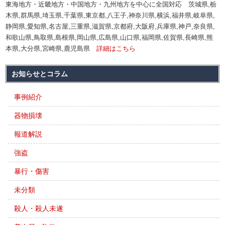
東海地方・近畿地方・中国地方・九州地方を中心に全国対応 茨城県,栃
木県,群馬県,埼玉県,千葉県,東京都,八王子,神奈川県,横浜,福井県,岐阜県,
静岡県,愛知県,名古屋,三重県,滋賀県,京都府,大阪府,兵庫県,神戸,奈良県,
和歌山県,鳥取県,島根県,岡山県,広島県,山口県,福岡県,佐賀県,長崎県,熊
本県,大分県,宮崎県,鹿児島県
詳細はこちら
お知らせとコラム
事例紹介
器物損壊
報道解説
強盗
暴行・傷害
未分類
殺人・殺人未遂