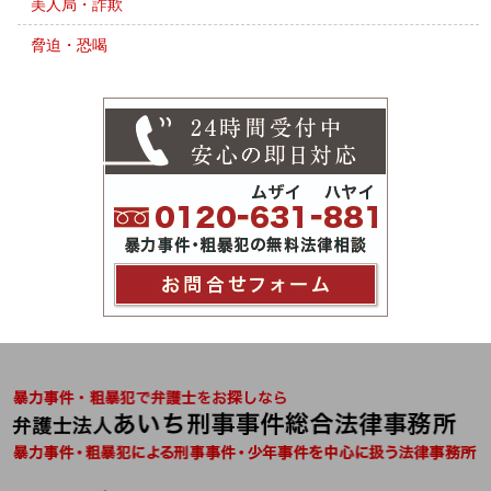
美人局・詐欺
脅迫・恐喝