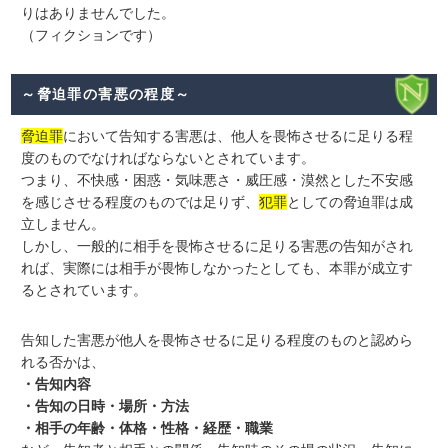
りはありませんでした。
（フィクションです）
～脅迫罪の害悪の程度～
脅迫罪
において告知する害悪は、他人を畏怖させるに足りる程
度のものでなければならないとされています。
つまり、不快感・困惑・気味悪さ・威圧感・漠然とした不安感
を感じさせる程度のものでは足りず、
犯罪
としての脅迫罪は成
立しません。
しかし、一般的に相手を畏怖させるに足りる害悪の告知がされ
れば、実際には相手が畏怖しなかったとしても、本罪が成立す
るとされています。
告知した害悪が他人を畏怖させるに足りる程度のものと認めら
れる否かは、
・告知内容
・告知の日時・場所・方法
・相手の年齢・体格・性格・経歴・職業