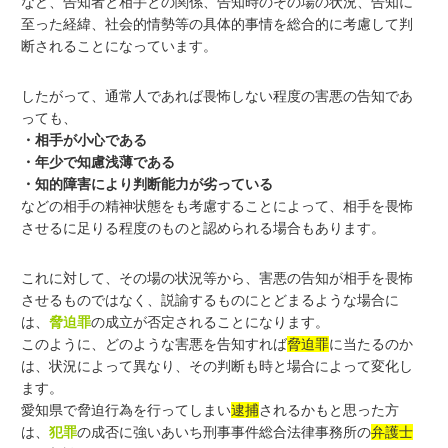
など、告知者と相手との関係、告知時のその場の状況、告知に
至った経緯、社会的情勢等の具体的事情を総合的に考慮して判
断されることになっています。
したがって、通常人であれば畏怖しない程度の害悪の告知であ
っても、
・相手が小心である
・年少で知慮浅薄である
・知的障害により判断能力が劣っている
などの相手の精神状態をも考慮することによって、相手を畏怖
させるに足りる程度のものと認められる場合もあります。
これに対して、その場の状況等から、害悪の告知が相手を畏怖
させるものではなく、説諭するものにとどまるような場合に
は、
脅迫罪
の成立が否定されることになります。
このように、どのような害悪を告知すれば
脅迫罪
に当たるのか
は、状況によって異なり、その判断も時と場合によって変化し
ます。
愛知県で脅迫行為を行ってしまい
逮捕
されるかもと思った方
は、
犯罪
の成否に強いあいち刑事事件総合法律事務所の
弁護士