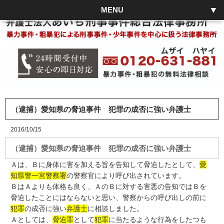
MENU
（逮捕）愛知県の脅迫事件 犯罪の成否に強い弁護士
2016/10/15
（逮捕）愛知県の脅迫事件 犯罪の成否に強い弁護士
Ａは、Ｂに身体に害を加える旨を告知して脅迫したとして、
愛
知県警一宮警察署
の警察官により呼び出されています。
ＢはＡよりも体格も良く、ＡのＢに対する害悪の告知ではＢを
脅迫したことにはならないと思い、警察からの呼び出しの前に
犯罪
の成否に強い
弁護士
に相談しました。
Ａとしては、
脅迫罪
として
犯罪
に当たるような行為をしたつも