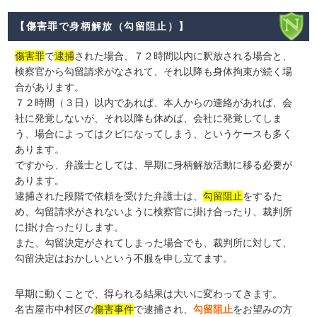
【傷害罪で身柄解放（勾留阻止）】
傷害罪
で
逮捕
された場合、７２時間以内に釈放される場合と、
検察官から勾留請求がなされて、それ以降も身体拘束が続く場
合があります。
７２時間（３日）以内であれば、本人からの連絡があれば、会
社に発覚しないが、それ以降も休めば、会社に発覚してしま
う、場合によってはクビになってしまう、というケースも多く
あります。
ですから、弁護士としては、早期に身柄解放活動に移る必要が
あります。
逮捕された段階で依頼を受けた弁護士は、
勾留阻止
をするた
め、勾留請求がされないように検察官に掛け合ったり、裁判所
に掛け合ったりします。
また、勾留決定がされてしまった場合でも、裁判所に対して、
勾留決定はおかしいという不服を申し立てます。
早期に動くことで、得られる結果は大いに変わってきます。
名古屋市中村区の
傷害事件
で逮捕され、
勾留阻止
をお望みの方