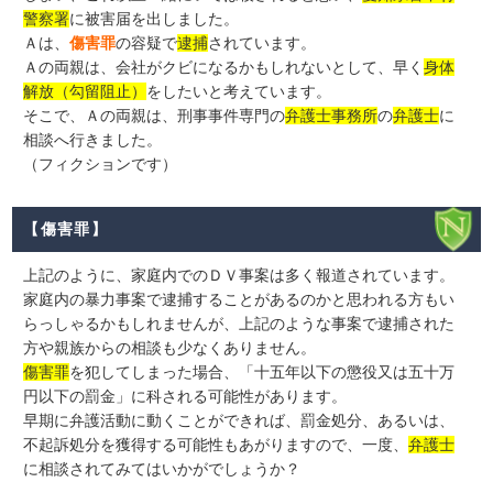
警察署
に被害届を出しました。
Ａは、
傷害罪
の容疑で
逮捕
されています。
Ａの両親は、会社がクビになるかもしれないとして、早く
身体
解放（勾留阻止）
をしたいと考えています。
そこで、Ａの両親は、刑事事件専門の
弁護士事務所
の
弁護士
に
相談へ行きました。
（フィクションです）
【傷害罪】
上記のように、家庭内でのＤＶ事案は多く報道されています。
家庭内の暴力事案で逮捕することがあるのかと思われる方もい
らっしゃるかもしれませんが、上記のような事案で逮捕された
方や親族からの相談も少なくありません。
傷害罪
を犯してしまった場合、「十五年以下の懲役又は五十万
円以下の罰金」に科される可能性があります。
早期に弁護活動に動くことができれば、罰金処分、あるいは、
不起訴処分を獲得する可能性もあがりますので、一度、
弁護士
に相談されてみてはいかがでしょうか？