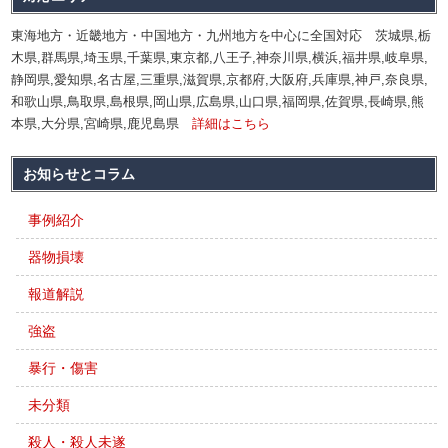
東海地方・近畿地方・中国地方・九州地方を中心に全国対応 茨城県,栃
木県,群馬県,埼玉県,千葉県,東京都,八王子,神奈川県,横浜,福井県,岐阜県,
静岡県,愛知県,名古屋,三重県,滋賀県,京都府,大阪府,兵庫県,神戸,奈良県,
和歌山県,鳥取県,島根県,岡山県,広島県,山口県,福岡県,佐賀県,長崎県,熊
本県,大分県,宮崎県,鹿児島県
詳細はこちら
お知らせとコラム
事例紹介
器物損壊
報道解説
強盗
暴行・傷害
未分類
殺人・殺人未遂