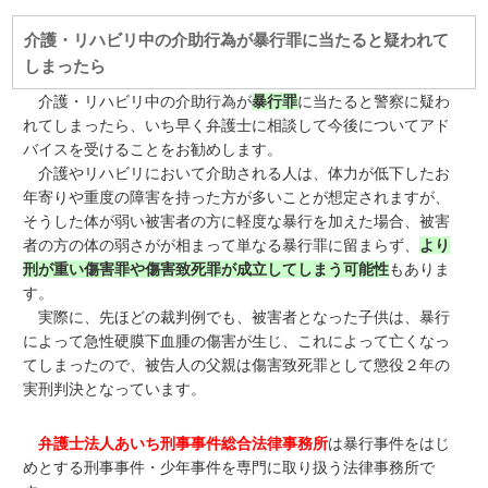
介護・リハビリ中の介助行為が暴行罪に当たると疑われて
しまったら
介護・リハビリ中の介助行為が
暴行罪
に当たると警察に疑わ
れてしまったら、いち早く弁護士に相談して今後についてアド
バイスを受けることをお勧めします。
介護やリハビリにおいて介助される人は、体力が低下したお
年寄りや重度の障害を持った方が多いことが想定されますが、
そうした体が弱い被害者の方に軽度な暴行を加えた場合、被害
者の方の体の弱さがが相まって単なる暴行罪に留まらず、
より
刑が重い傷害罪や傷害致死罪が成立してしまう可能性
もありま
す。
実際に、先ほどの裁判例でも、被害者となった子供は、暴行
によって急性硬膜下血腫の傷害が生じ、これによって亡くなっ
てしまったので、被告人の父親は傷害致死罪として懲役２年の
実刑判決となっています。
弁護士法人あいち刑事事件総合法律事務所
は暴行事件をはじ
めとする刑事事件・少年事件を専門に取り扱う法律事務所で