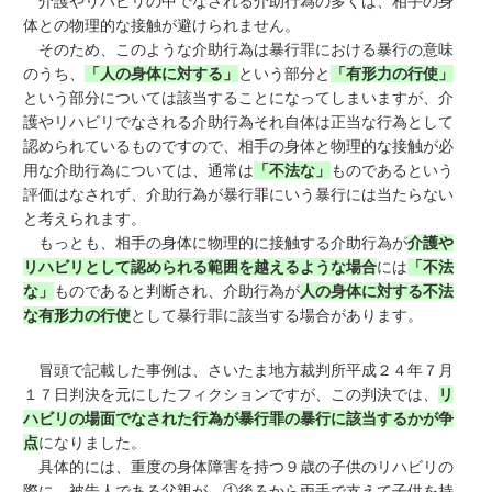
介護やリハビリの中でなされる介助行為の多くは、相手の身
体との物理的な接触が避けられません。
そのため、このような介助行為は暴行罪における暴行の意味
のうち、
「人の身体に対する」
という部分と
「有形力の行使」
という部分については該当することになってしまいますが、介
護やリハビリでなされる介助行為それ自体は正当な行為として
認められているものですので、相手の身体と物理的な接触が必
用な介助行為については、通常は
「不法な」
ものであるという
評価はなされず、介助行為が暴行罪にいう暴行には当たらない
と考えられます。
もっとも、相手の身体に物理的に接触する介助行為が
介護や
リハビリとして認められる範囲を越えるような場合
には
「不法
な」
ものであると判断され、介助行為が
人の身体に対する不法
な有形力の行使
として暴行罪に該当する場合があります。
冒頭で記載した事例は、さいたま地方裁判所平成２４年７月
１７日判決を元にしたフィクションですが、この判決では、
リ
ハビリの場面でなされた行為が暴行罪の暴行に該当するかが争
点
になりました。
具体的には、重度の身体障害を持つ９歳の子供のリハビリの
際に、被告人である父親が、①後ろから両手で支えて子供を持