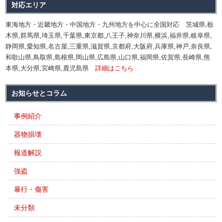
対応エリア
東海地方・近畿地方・中国地方・九州地方を中心に全国対応 茨城県,栃
木県,群馬県,埼玉県,千葉県,東京都,八王子,神奈川県,横浜,福井県,岐阜県,
静岡県,愛知県,名古屋,三重県,滋賀県,京都府,大阪府,兵庫県,神戸,奈良県,
和歌山県,鳥取県,島根県,岡山県,広島県,山口県,福岡県,佐賀県,長崎県,熊
本県,大分県,宮崎県,鹿児島県
詳細はこちら
お知らせとコラム
事例紹介
器物損壊
報道解説
強盗
暴行・傷害
未分類