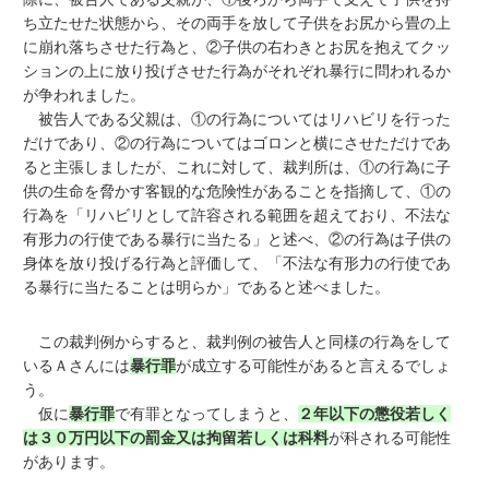
ち立たせた状態から、その両手を放して子供をお尻から畳の上
に崩れ落ちさせた行為と、②子供の右わきとお尻を抱えてクッ
ションの上に放り投げさせた行為がそれぞれ暴行に問われるか
が争われました。
被告人である父親は、①の行為についてはリハビリを行った
だけであり、②の行為についてはゴロンと横にさせただけであ
ると主張しましたが、これに対して、裁判所は、①の行為に子
供の生命を脅かす客観的な危険性があることを指摘して、①の
行為を「リハビリとして許容される範囲を超えており、不法な
有形力の行使である暴行に当たる」と述べ、②の行為は子供の
身体を放り投げる行為と評価して、「不法な有形力の行使であ
る暴行に当たることは明らか」であると述べました。
この裁判例からすると、裁判例の被告人と同様の行為をして
いるＡさんには
暴行罪
が成立する可能性があると言えるでしょ
う。
仮に
暴行罪
で有罪となってしまうと、
２年以下の懲役若しく
は３０万円以下の罰金又は拘留若しくは科料
が科される可能性
があります。