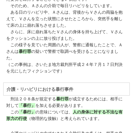
そのため、Ａさんの介助で毎日リハビリをしています。
ある日のリハビリ中、Ａさんは、背後からＶさんの両脇を抱
えて、Ｖさんを立った状態にさせたところから、突然手を離し
て床の上に崩れ落ちさせました。
さらに、床に崩れ落ちたＶさんの身体を持ち上げて、Ｖさん
をクッションの上に放り投げました。
この様子を見ていた周囲の人が、警察に通報したことで、Ａ
さんは
暴行罪
の疑いで警察で取調べを受けることになりまし
た。
（この事例は、さいたま地方裁判所平成２４年７月１７日判決
を元にしたフィクションです）
介護・リハビリにおける暴行事件
刑法２０８条が規定する
暴行罪
が成立するためには、相手に
対して
「暴行」
を加える必要があります。
この
「暴行」
の意味については、
人の身体に対する不法な有
形力の行使
（物理的な接触）と考えられています。