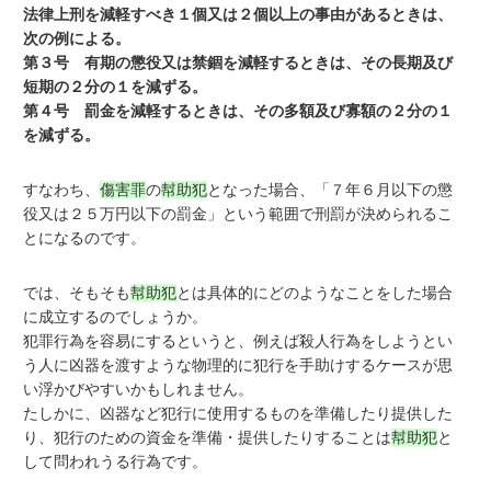
法律上刑を減軽すべき１個又は２個以上の事由があるときは、
次の例による。
第３号 有期の懲役又は禁錮を減軽するときは、その長期及び
短期の２分の１を減ずる。
第４号 罰金を減軽するときは、その多額及び寡額の２分の１
を減ずる。
すなわち、
傷害罪
の
幇助犯
となった場合、「７年６月以下の懲
役又は２５万円以下の罰金」という範囲で刑罰が決められるこ
とになるのです。
では、そもそも
幇助犯
とは具体的にどのようなことをした場合
に成立するのでしょうか。
犯罪行為を容易にするというと、例えば殺人行為をしようとい
う人に凶器を渡すような物理的に犯行を手助けするケースが思
い浮かびやすいかもしれません。
たしかに、凶器など犯行に使用するものを準備したり提供した
り、犯行のための資金を準備・提供したりすることは
幇助犯
と
して問われうる行為です。