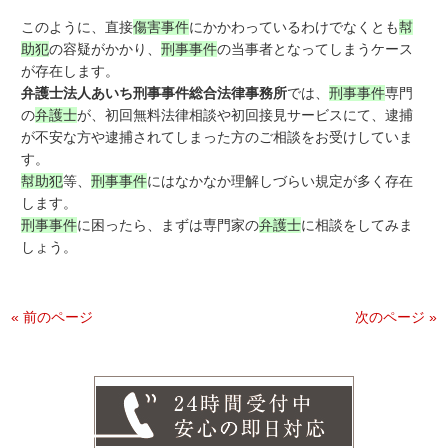
このように、直接
傷害事件
にかかわっているわけでなくとも
幇
助犯
の容疑がかかり、
刑事事件
の当事者となってしまうケース
が存在します。
弁護士法人あいち刑事事件総合法律事務所
では、
刑事事件
専門
の
弁護士
が、初回無料法律相談や初回接見サービスにて、逮捕
が不安な方や逮捕されてしまった方のご相談をお受けしていま
す。
幇助犯
等、
刑事事件
にはなかなか理解しづらい規定が多く存在
します。
刑事事件
に困ったら、まずは専門家の
弁護士
に相談をしてみま
しょう。
« 前のページ
次のページ »