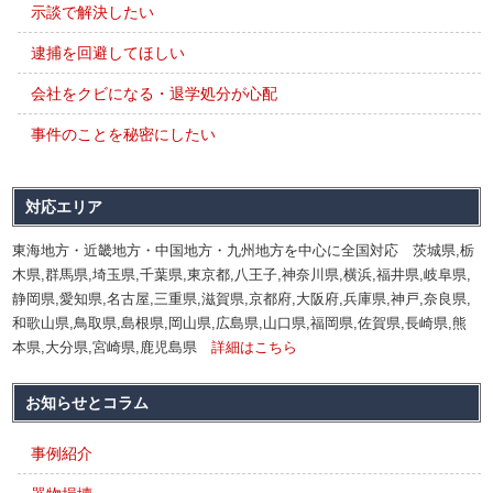
示談で解決したい
逮捕を回避してほしい
会社をクビになる・退学処分が心配
事件のことを秘密にしたい
対応エリア
東海地方・近畿地方・中国地方・九州地方を中心に全国対応 茨城県,栃
木県,群馬県,埼玉県,千葉県,東京都,八王子,神奈川県,横浜,福井県,岐阜県,
静岡県,愛知県,名古屋,三重県,滋賀県,京都府,大阪府,兵庫県,神戸,奈良県,
和歌山県,鳥取県,島根県,岡山県,広島県,山口県,福岡県,佐賀県,長崎県,熊
本県,大分県,宮崎県,鹿児島県
詳細はこちら
お知らせとコラム
事例紹介