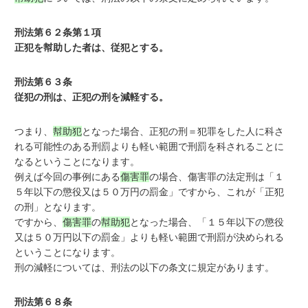
刑法第６２条第１項
正犯を幇助した者は、従犯とする。
刑法第６３条
従犯の刑は、正犯の刑を減軽する。
つまり、
幇助犯
となった場合、正犯の刑＝犯罪をした人に科さ
れる可能性のある刑罰よりも軽い範囲で刑罰を科されることに
なるということになります。
例えば今回の事例にある
傷害罪
の場合、傷害罪の法定刑は「１
５年以下の懲役又は５０万円の罰金」ですから、これが「正犯
の刑」となります。
ですから、
傷害罪
の
幇助犯
となった場合、「１５年以下の懲役
又は５０万円以下の罰金」よりも軽い範囲で刑罰が決められる
ということになります。
刑の減軽については、刑法の以下の条文に規定があります。
刑法第６８条