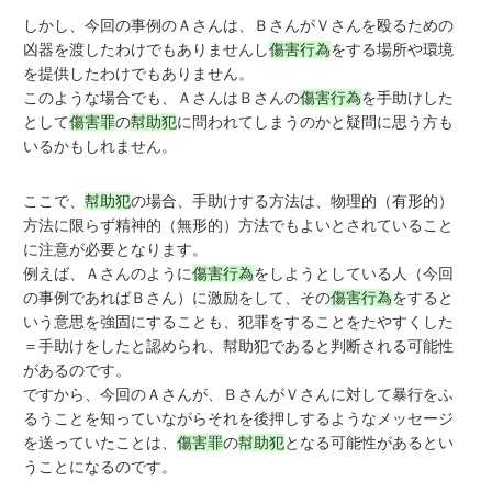
しかし、今回の事例のＡさんは、ＢさんがＶさんを殴るための
凶器を渡したわけでもありませんし
傷害行為
をする場所や環境
を提供したわけでもありません。
このような場合でも、ＡさんはＢさんの
傷害行為
を手助けした
として
傷害罪
の
幇助犯
に問われてしまうのかと疑問に思う方も
いるかもしれません。
ここで、
幇助犯
の場合、手助けする方法は、物理的（有形的）
方法に限らず精神的（無形的）方法でもよいとされていること
に注意が必要となります。
例えば、Ａさんのように
傷害行為
をしようとしている人（今回
の事例であればＢさん）に激励をして、その
傷害行為
をすると
いう意思を強固にすることも、犯罪をすることをたやすくした
＝手助けをしたと認められ、幇助犯であると判断される可能性
があるのです。
ですから、今回のＡさんが、ＢさんがＶさんに対して暴行をふ
るうことを知っていながらそれを後押しするようなメッセージ
を送っていたことは、
傷害罪
の
幇助犯
となる可能性があるとい
うことになるのです。