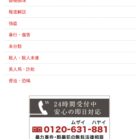
器物損壊
報道解説
強盗
暴行・傷害
未分類
殺人・殺人未遂
美人局・詐欺
脅迫・恐喝