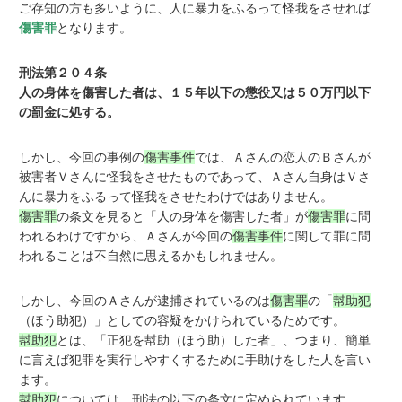
ご存知の方も多いように、人に暴力をふるって怪我をさせれば
傷害罪
となります。
刑法第２０４条
人の身体を傷害した者は、１５年以下の懲役又は５０万円以下
の罰金に処する。
しかし、今回の事例の
傷害事件
では、Ａさんの恋人のＢさんが
被害者Ｖさんに怪我をさせたものであって、Ａさん自身はＶさ
んに暴力をふるって怪我をさせたわけではありません。
傷害罪
の条文を見ると「人の身体を傷害した者」が
傷害罪
に問
われるわけですから、Ａさんが今回の
傷害事件
に関して罪に問
われることは不自然に思えるかもしれません。
しかし、今回のＡさんが逮捕されているのは
傷害罪
の「
幇助犯
（ほう助犯）」としての容疑をかけられているためです。
幇助犯
とは、「正犯を幇助（ほう助）した者」、つまり、簡単
に言えば犯罪を実行しやすくするために手助けをした人を言い
ます。
幇助犯
については、刑法の以下の条文に定められています。