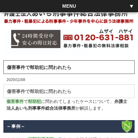
MENU
傷害事件で幇助犯に問われたら
2020/11/08
傷害事件で幇助犯に問われたら
傷害事件
で
幇助犯
に問われてしまったケースについて、
弁護士
法人あいち刑事事件総合法律事務所
が解説します。
～事例～