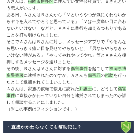
Ａさんは、
福岡市博多区
に住んでい女性会社員で、Ｂさんとい
う恋人がいます。
ある日、ＡさんはＢさんから「Ｖというやつが気にくわないか
らヤキを入れてやろうと思っている」「Ｖは一度痛い目に合わ
ないといけない」などと、Ｖさんに暴行を加えるつもりである
ことを打ち明けられました。
そこでＡさんはＢさんに対し、メッセージアプリで「やるんな
ら思いっきり痛い目を見せてやらないと」「男ならやらなきゃ
いけない時がある」「やってやれやってやれ」等とＡさんを後
押しするメッセージを送りました。
その後、ＢさんはＶさんに対する
傷害事件
を起こして
福岡県博
多警察署
に逮捕されたのですが、Ａさんも
傷害罪
の
幇助
を行っ
たとして逮捕されてしまいました。
Ａさんは、家族の依頼で接見に訪れた
弁護士
に、どうして
傷害
事件
に直接かかわっていない自分も逮捕されてしまったのか詳
しく相談することにしました。
（※この事例はフィクションです。）
・直接かかわらなくても幇助犯に？