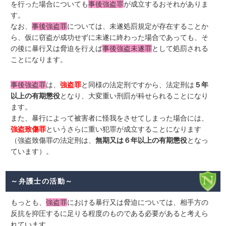
を行った場合についても
事後強盗罪
が成立するおそれがありま
す。
なお、
事後強盗罪
については、未遂処罰規定が存在することか
ら、仮に窃盗が成功せずに未遂に終わった場合であっても、そ
の後に暴行又は脅迫を行えば
事後強盗未遂罪
として処罰される
ことになります。
事後強盗罪
は、
強盗罪
と同様の法定刑ですから、法定刑は
５年
以上の有期懲役
となり、大変重い刑罰が科せられることになり
ます。
また、暴行によって被害者に怪我をさせてしまった場合には、
強盗致傷罪
というさらに重い犯罪が成立することになります
（強盗致傷罪の法定刑は、
無期又は６年以上の有期懲役
となっ
ています）。
～弁護士の活動～
もっとも、
強盗罪
における暴行又は脅迫については、相手方の
反抗を抑圧するに足りる程度のものである必要があると考えら
れています。