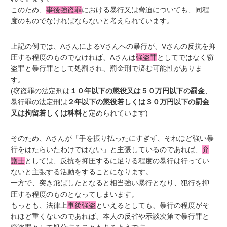
このため、
事後強盗罪
における暴行又は脅迫についても、同程
度のものでなければならないと考えられています。
上記の例では、AさんによるVさんへの暴行が、Vさんの反抗を抑
圧する程度のものでなければ、Aさんは
強盗罪
としてではなく窃
盗罪と暴行罪として処罰され、罰金刑で済む可能性がありま
す。
(窃盗罪の法定刑は
１０年以下の懲役又は５０万円以下の罰金
、
暴行罪の法定刑は
２年以下の懲役若しくは３０万円以下の罰金
又は拘留若しくは科料
と定められています)
そのため、Aさんが「手を振り払ったにすぎず、それほど強い暴
行をはたらいたわけではない」と主張しているのであれば、
弁
護士
としては、反抗を抑圧するに足りる程度の暴行は行ってい
ないと主張する活動をすることになります。
一方で、突き飛ばしたとなると相当強い暴行となり、犯行を抑
圧する程度のものとなってしまいます。
もっとも、法律上
事後強盗
といえるとしても、暴行の程度がそ
れほど重くないのであれば、本人の反省や示談次第で暴行罪と