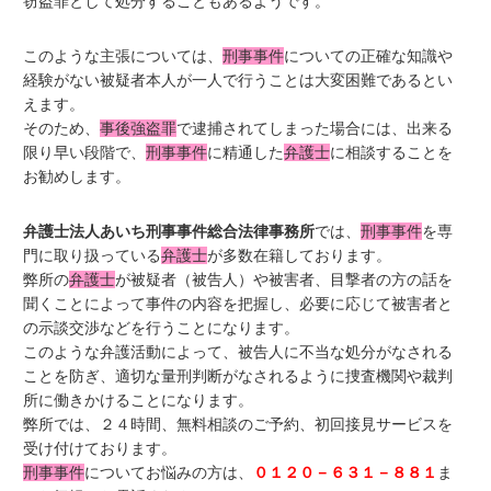
窃盗罪として処分することもあるようです。
このような主張については、
刑事事件
についての正確な知識や
経験がない被疑者本人が一人で行うことは大変困難であるとい
えます。
そのため、
事後強盗罪
で逮捕されてしまった場合には、出来る
限り早い段階で、
刑事事件
に精通した
弁護士
に相談することを
お勧めします。
弁護士法人あいち刑事事件総合法律事務所
では、
刑事事件
を専
門に取り扱っている
弁護士
が多数在籍しております。
弊所の
弁護士
が被疑者（被告人）や被害者、目撃者の方の話を
聞くことによって事件の内容を把握し、必要に応じて被害者と
の示談交渉などを行うことになります。
このような弁護活動によって、被告人に不当な処分がなされる
ことを防ぎ、適切な量刑判断がなされるように捜査機関や裁判
所に働きかけることになります。
弊所では、２４時間、無料相談のご予約、初回接見サービスを
受け付けております。
刑事事件
についてお悩みの方は、
０１２０－６３１－８８１
ま