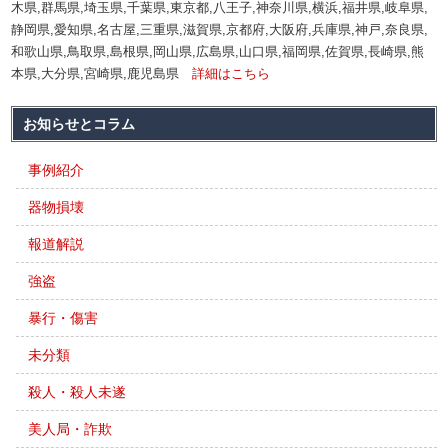
木県,群馬県,埼玉県,千葉県,東京都,八王子,神奈川県,横浜,福井県,岐阜県,
静岡県,愛知県,名古屋,三重県,滋賀県,京都府,大阪府,兵庫県,神戸,奈良県,
和歌山県,鳥取県,島根県,岡山県,広島県,山口県,福岡県,佐賀県,長崎県,熊
本県,大分県,宮崎県,鹿児島県
詳細はこちら
お知らせとコラム
事例紹介
器物損壊
報道解説
強盗
暴行・傷害
未分類
殺人・殺人未遂
美人局・詐欺