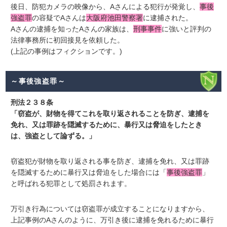
後日、防犯カメラの映像から、Aさんによる犯行が発覚し、
事後
強盗罪
の容疑でAさんは
大阪府池田警察署
に逮捕された。
Aさんの逮捕を知ったAさんの家族は、
刑事事件
に強いと評判の
法律事務所に初回接見を依頼した。
(上記の事例はフィクションです。)
～事後強盗罪～
刑法２３８条
「窃盗が、財物を得てこれを取り返されることを防ぎ、逮捕を
免れ、又は罪跡を隠滅するために、暴行又は脅迫をしたとき
は、強盗として論ずる。」
窃盗犯が財物を取り返される事を防ぎ、逮捕を免れ、又は罪跡
を隠滅するために暴行又は脅迫をした場合には「
事後強盗罪
」
と呼ばれる犯罪として処罰されます。
万引き行為については窃盗罪が成立することになりますから、
上記事例のAさんのように、万引き後に逮捕を免れるために暴行