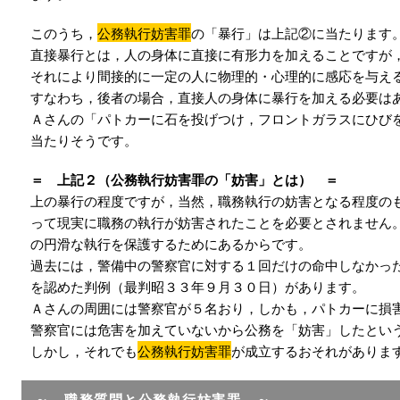
このうち，
公務執行妨害罪
の「暴行」は上記②に当たります
直接暴行とは，人の身体に直接に有形力を加えることですが
それにより間接的に一定の人に物理的・心理的に感応を与え
すなわち，後者の場合，直接人の身体に暴行を加える必要は
Ａさんの「パトカーに石を投げつけ，フロントガラスにひび
当たりそうです。
＝ 上記２（公務執行妨害罪の「妨害」とは） ＝
上の暴行の程度ですが，当然，職務執行の妨害となる程度の
って現実に職務の執行が妨害されたことを必要とされません
の円滑な執行を保護するためにあるからです。
過去には，警備中の警察官に対する１回だけの命中しなかっ
を認めた判例（最判昭３３年９月３０日）があります。
Ａさんの周囲には警察官が５名おり，しかも，パトカーに損
警察官には危害を加えていないから公務を「妨害」したとい
しかし，それでも
公務執行妨害罪
が成立するおそれがありま
～ 職務質問と公務執行妨害罪 ～