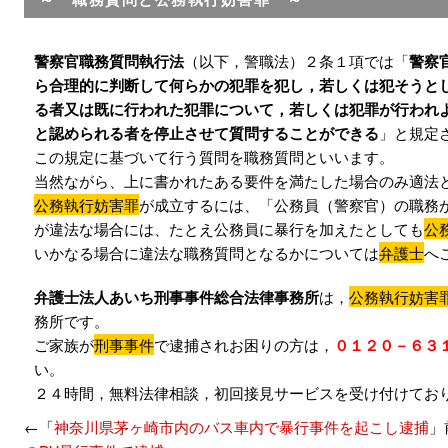
警察官職務質問執行法
（以下，警職法）２条１項では「
警察
ら合理的に判断して何らかの犯罪を犯し，若しくは犯そうと
る者又は既に行われた犯罪について，若しくは犯罪が行われ
と認められる者を停止させて質問することができる
」と規定
この規定に基づいて行う質問を職務質問といいます。
当然ながら、上に書かれたある要件を満たした場合のみ適法
公務執行妨害罪
が成立するには、「公務員（警察官）の職務
が違法な場合には、たとえ公務員に暴行を加えたとしても
公
いかなる場合に違法な職務質問となるかについては
弁護士
へ
弁護士法人あいち刑事事件総合法律事務所
は，
公務執行妨害
務所です。
ご家族が
刑事事件
で逮捕されお困りの方は，
０１２０－６３
い。
２４時間，無料法律相談，初回接見サービスを受け付けてお
←「
神奈川県茅ヶ崎市内のバス車内で暴行事件を起こし逮捕
」