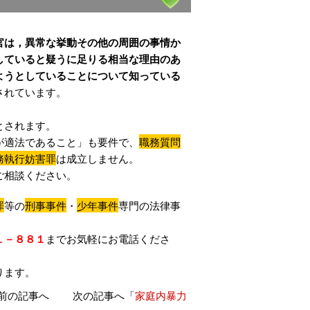
官は，異常な挙動その他の周囲の事情か
していると疑うに足りる相当な理由のあ
ようとしていることについて知っている
されています。
とされます。
が適法であること」も要件で、
職務質問
務執行妨害罪
は成立しません。
ご相談ください。
罪
等の
刑事事件
・
少年事件
専門の法律事
１－８８１
までお気軽にお電話くださ
ります。
前の記事へ 次の記事へ「
家庭内暴力