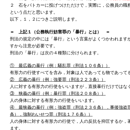
２ 石をパトカーに投げつけただけで，実際に，公務員の職
という点だと思います。
以下，１，２につきご説明します。
＝ 上記１（公務執行妨害罪の「暴行」とは） ＝
刑法の規定の中には「暴行」という言葉がよくつかわれます
すから注意が必要です。
刑法の「暴行」は次の４種類に分けられます。
① 最広義の暴行（例：騒乱罪（刑法１０６条））
有形力の行使すべてを含み，対象は人であっても物であって
② 広義の暴行（例：強要罪（刑法２２３条））
人に対する有形力の行使をいいますが，直接暴行だけではな
③ 狭義の暴行（例：暴行罪（刑法２０８条））
人の身体に対する有形力の行使をいいます。
④ 最狭義の暴行（例：強盗罪（刑法２３６条），事後強盗
条），強制わいせつ罪（刑法１７６条））
人の身体に対する有形力の行使で，人の反抗を抑圧するか，
ます。