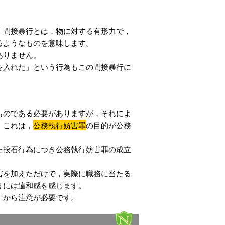
。
，間接暴行とは，物に対する有形力で，
るようなものを意味します。
ありません。
を入れた」という行為もこの間接暴行に
ものである必要がありますが，それによ
。これは，
公務執行妨害罪
の目的が公務
た投石行為につき公務執行妨害罪の成立
害を加えただけで，実際に職務に当たる
うには違和感を感じます。
すから注意が必要です。