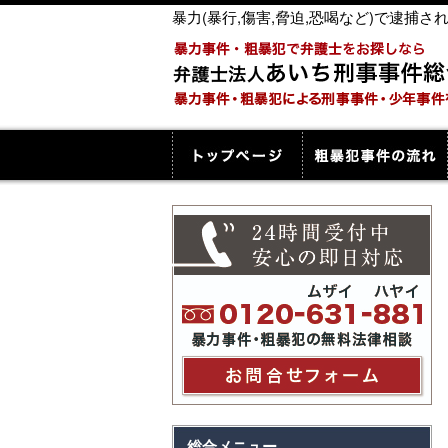
暴力(暴行,傷害,脅迫,恐喝など)で逮
総合メニュー