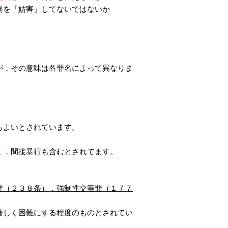
務を「妨害」してないではないか
が，その意味は各罪名によって異なりま
もよいとされています。
く，間接暴行も含むとされてます。
罪（２３８条），強制性交等罪（１７７
著しく困難にする程度のものとされてい