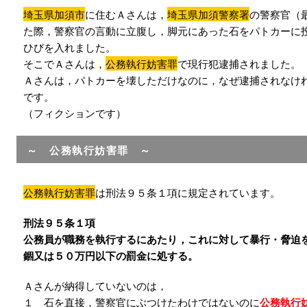
埼玉県加須市
に住むＡさんは，
埼玉県加須警察署
の警察官（
た際，警察官の言動に立腹し，脚元にあった石をパトカーに
ひびを入れました。
そこでＡさんは，
公務執行妨害罪
で現行犯逮捕されました。
Ａさんは，パトカーを壊しただけなのに，なぜ逮捕されなけ
です。
（フィクションです）
～ 公務執行妨害罪 ～
公務執行妨害罪
は刑法９５条１項に規定されています。
刑法９５条１項
公務員が職務を執行するにあたり，これに対して暴行・脅迫
錮又は５０万円以下の罰金に処する。
Ａさんが納得していないのは，
１ 石を直接，警察官にぶつけたわけではないのに
公務執行