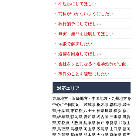
不起訴にしてほしい
前科がつかないようにしたい
執行猶予にしてほしい
無実・無罪を証明してほしい
示談で解決したい
逮捕を回避してほしい
会社をクビになる・退学処分が心配
事件のことを秘密にしたい
対応エリア
東海地方・近畿地方・中国地方・九州地方を
中心に全国対応 茨城県,栃木県,群馬県,埼玉
県,千葉県,東京都,八王子,神奈川県,横浜,福井
県,岐阜県,静岡県,愛知県,名古屋,三重県,滋賀
県,京都府,大阪府,兵庫県,神戸,奈良県,和歌山
県,鳥取県,島根県,岡山県,広島県,山口県,福岡
県,佐賀県,長崎県,熊本県,大分県,宮崎県,鹿児