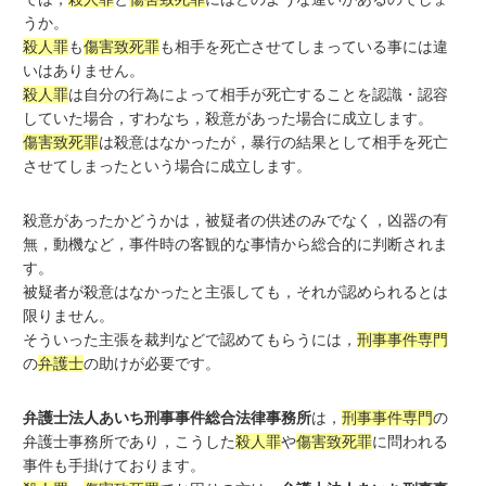
うか。
殺人罪
も
傷害致死罪
も相手を死亡させてしまっている事には違
いはありません。
殺人罪
は自分の行為によって相手が死亡することを認識・認容
していた場合，すわなち，殺意があった場合に成立します。
傷害致死罪
は殺意はなかったが，暴行の結果として相手を死亡
させてしまったという場合に成立します。
殺意があったかどうかは，被疑者の供述のみでなく，凶器の有
無，動機など，事件時の客観的な事情から総合的に判断されま
す。
被疑者が殺意はなかったと主張しても，それが認められるとは
限りません。
そういった主張を裁判などで認めてもらうには，
刑事事件専門
の
弁護士
の助けが必要です。
弁護士法人あいち刑事事件総合法律事務所
は，
刑事事件専門
の
弁護士事務所であり，こうした
殺人罪
や
傷害致死罪
に問われる
事件も手掛けております。