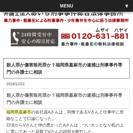
MENU
殺人罪か傷害致死罪か？福岡県嘉麻市の逮捕は刑事事件専
門の弁護士に相談
2018/12/22
殺人罪か傷害致死罪か？福岡県嘉麻市の逮捕は刑事事件専
門の弁護士に相談
福岡県嘉麻市
の会社員Aさんは，同僚であるVさんと仕事中に些
細なことで口論になった。
日頃からVさんと仲の悪かったAさんは，ついカッとなり机の上
に置いてあった花瓶でVさんの頭部を殴打した。