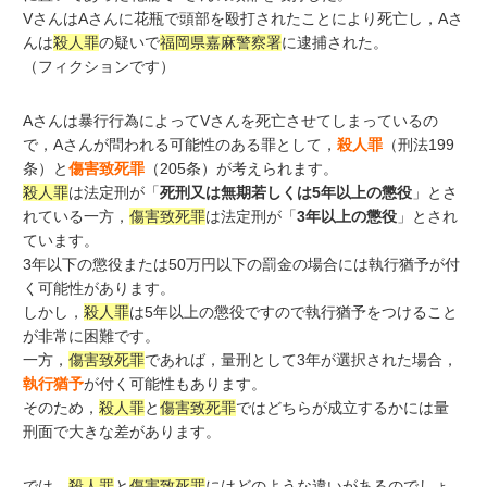
VさんはAさんに花瓶で頭部を殴打されたことにより死亡し，Aさ
んは
殺人罪
の疑いで
福岡県嘉麻警察署
に逮捕された。
（フィクションです）
Aさんは暴行行為によってVさんを死亡させてしまっているの
で，Aさんが問われる可能性のある罪として，
殺人罪
（刑法199
条）と
傷害致死罪
（205条）が考えられます。
殺人罪
は法定刑が「
死刑又は無期若しくは5年以上の懲役
」とさ
れている一方，
傷害致死罪
は法定刑が「
3年以上の懲役
」とされ
ています。
3年以下の懲役または50万円以下の罰金の場合には執行猶予が付
く可能性があります。
しかし，
殺人罪
は5年以上の懲役ですので執行猶予をつけること
が非常に困難です。
一方，
傷害致死罪
であれば，量刑として3年が選択された場合，
執行猶予
が付く可能性もあります。
そのため，
殺人罪
と
傷害致死罪
ではどちらが成立するかには量
刑面で大きな差があります。
では，
殺人罪
と
傷害致死罪
にはどのような違いがあるのでしょ