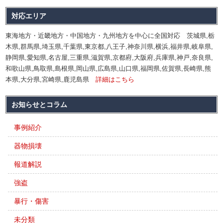
対応エリア
東海地方・近畿地方・中国地方・九州地方を中心に全国対応 茨城県,栃
木県,群馬県,埼玉県,千葉県,東京都,八王子,神奈川県,横浜,福井県,岐阜県,
静岡県,愛知県,名古屋,三重県,滋賀県,京都府,大阪府,兵庫県,神戸,奈良県,
和歌山県,鳥取県,島根県,岡山県,広島県,山口県,福岡県,佐賀県,長崎県,熊
本県,大分県,宮崎県,鹿児島県
詳細はこちら
お知らせとコラム
事例紹介
器物損壊
報道解説
強盗
暴行・傷害
未分類