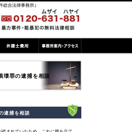
件総合法律事務所｣
損壊罪の逮捕を相談
の逮捕を相談
が盗まれていたため，これに腹を立て，