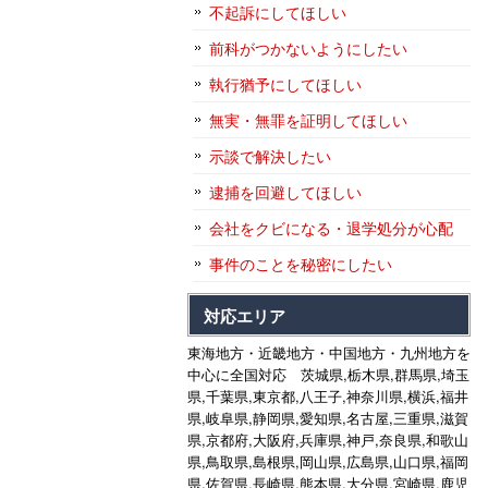
不起訴にしてほしい
前科がつかないようにしたい
執行猶予にしてほしい
無実・無罪を証明してほしい
示談で解決したい
逮捕を回避してほしい
会社をクビになる・退学処分が心配
事件のことを秘密にしたい
対応エリア
東海地方・近畿地方・中国地方・九州地方を
中心に全国対応 茨城県,栃木県,群馬県,埼玉
県,千葉県,東京都,八王子,神奈川県,横浜,福井
県,岐阜県,静岡県,愛知県,名古屋,三重県,滋賀
県,京都府,大阪府,兵庫県,神戸,奈良県,和歌山
県,鳥取県,島根県,岡山県,広島県,山口県,福岡
県,佐賀県,長崎県,熊本県,大分県,宮崎県,鹿児