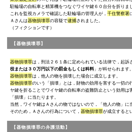
駐輪場の自転車と精算機をつなぐワイヤ鍵６０台分を折りま
これを監視カメラで確認した駐輪場の管理人が，
千住警察署
Ａさんは
器物損壊罪
の容疑で
逮捕
されました。
（フィクションです）
【器物損壊罪】
器物損壊罪
は，刑法２６１条に定められている法律で，起訴
役または３０万円以下の罰金もしくは科料
」が科せられます
器物損壊罪
は，他人の物を損壊した場合に成立します。
器物損壊罪
のいう「損壊」とは，財物の効用を害する一切の
ヤ鍵を折ることでワイヤ鍵の自転車の盗難防止という効用は
「損壊」に当たります。
当然，ワイヤ鍵はＡさんの物ではないので，「他人の物」に
そのため，Ａさんの行為について，
器物損壊罪
が成立すると
【器物損壊罪の弁護活動】