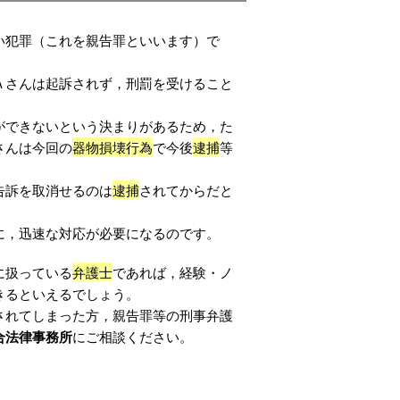
い犯罪（これを親告罪といいます）で
Ａさんは起訴されず，刑罰を受けること
ができないという決まりがあるため，た
さんは今回の
器物損壊行為
で今後
逮捕
等
告訴を取消せるのは
逮捕
されてからだと
に，迅速な対応が必要になるのです。
に扱っている
弁護士
であれば，経験・ノ
きるといえるでしょう。
されてしまった方，親告罪等の刑事弁護
合法律事務所
にご相談ください。