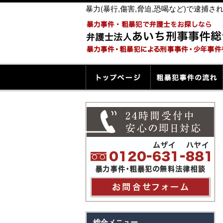
暴力(暴行,傷害,脅迫,恐喝など)で逮
総合メニュー