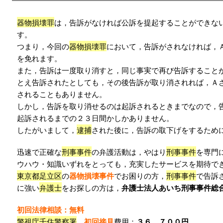
器物損壊罪
は，告訴がなければ公訴を提起することができな
す。
つまり，今回の
器物損壊罪
において，告訴がされなければ，
を免れます。
また，告訴は一度取り消すと，同じ事実で再び告訴すること
とえ告訴されたとしても，その後告訴が取り消されれば，Ａ
されることもありません。
しかし，告訴を取り消せるのは起訴されるときまでなので，
起訴されるまでの２３日間かしかありません。
したがいまして，
逮捕
された後に，告訴の取下げをするため
迅速で正確な
刑事事件
の弁護活動は，やはり
刑事事件
を専門
ウハウ・知識いずれをとっても，充実したサービスを期待で
東京都足立区
の
器物損壊事件
でお困りの方，
刑事事件
で告訴
に強い
弁護士
をお探しの方は，
弁護士法人あいち刑事事件総
初回法律相談：無料
警視庁千住警察署
初回接見
費用：
３６，７００円