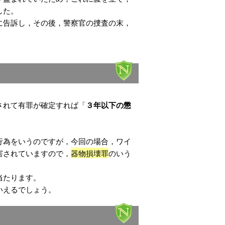
した。
に告訴し，その後，警察官の捜査の末，
されて有罪が確定すれば「
３年以下の懲
。
行為をいうのですが，今回の場合，ワイ
害されていますので，
器物損壊罪
のいう
当たります。
いえるでしょう。