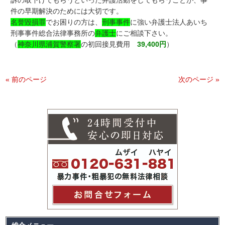
訴の取下げてもらうといった弁護活動をしてもらうことが、事
件の早期解決のためには大切です。
名誉毀損罪
でお困りの方は、
刑事事件
に強い弁護士法人あいち
刑事事件総合法律事務所の
弁護士
にご相談下さい。
（
神奈川県浦賀警察署
の初回接見費用
39,400円
）
« 前のページ
次のページ »