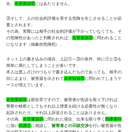
合、
名誉棄損罪
にはあたりません。
③そして、人の社会的評価を害する危険を生じさせることが必
要とされます。
その為、実際には相手の社会的評価が下がっていなくても、そ
の危険性があったと判断されれば、
名誉棄損罪
に問われること
になります（抽象的危険犯）。
ネット上の書き込みの場合、上記①～③の条件、特に①と③を
簡単に満たしてしまうことが多いです。
本人は悪ふざけのつもりで書き込んだものであっても、相手の
目に止まり、被害届を出されて
名誉毀損罪
に問われてしまうケ
ースが増えています。
名誉棄損罪
は親告罪ですので、被害者が告訴を取り下げれば、
警察や検察としてもそれ以上捜査を続ける必要性が無くなり、
起訴されたり、それ以上訴追されることはありません。
その為、
名誉棄損罪
に問われた場合、出来る限り早く
刑事事件
に強い
弁護士
に相談し、
被害者との示談交渉
を行い被害届や告