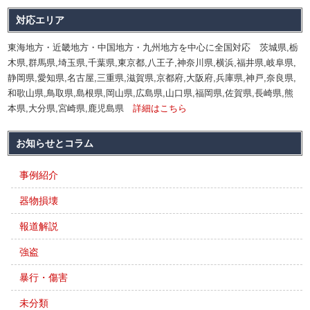
対応エリア
東海地方・近畿地方・中国地方・九州地方を中心に全国対応 茨城県,栃
木県,群馬県,埼玉県,千葉県,東京都,八王子,神奈川県,横浜,福井県,岐阜県,
静岡県,愛知県,名古屋,三重県,滋賀県,京都府,大阪府,兵庫県,神戸,奈良県,
和歌山県,鳥取県,島根県,岡山県,広島県,山口県,福岡県,佐賀県,長崎県,熊
本県,大分県,宮崎県,鹿児島県
詳細はこちら
お知らせとコラム
事例紹介
器物損壊
報道解説
強盗
暴行・傷害
未分類