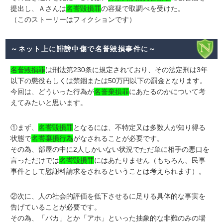
提出し、Ａさんは
名誉毀損罪
の容疑で取調べを受けた。
（このストーリーはフィクションです）
～ネット上に誹謗中傷で名誉毀損事件に～
名誉毀損罪
は刑法第230条に規定されており、その法定刑は3年
以下の懲役もしくは禁錮または50万円以下の罰金となります。
今回は、どういった行為が
名誉棄損罪
にあたるのかについて考
えてみたいと思います。
①まず、
名誉毀損罪
となるには、不特定又は多数人が知り得る
状態で
名誉棄損行為
がなされることが必要です。
その為、部屋の中に2人しかいない状況でただ単に相手の悪口を
言っただけでは
名誉毀損罪
にはあたりません（もちろん、民事
事件として慰謝料請求をされるということは考えられます）。
②次に、人の社会的評価を低下させるに足りる具体的な事実を
告げていることが必要です。
その為、「バカ」とか「アホ」といった抽象的な非難のみの場