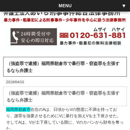
MENU
（強盗罪で逮捕）福岡県朝倉市で暴行罪・窃盗罪を主張す
るなら弁護士
2018/04/10
（強盗罪で逮捕）福岡県朝倉市で暴行罪・窃盗罪を主張す
るなら弁護士
福岡県朝倉市
在住のAは、日頃からVの態度に不満を持ってお
り、謝罪を強要させるためにVに暴行を加えVを土下座させた。
そしてAは、Vが土下座している隙に、Vのカバンから財布を奪っ
た。