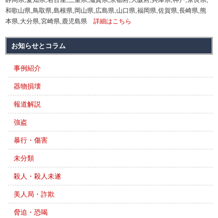
和歌山県,鳥取県,島根県,岡山県,広島県,山口県,福岡県,佐賀県,長崎県,熊
本県,大分県,宮崎県,鹿児島県
詳細はこちら
お知らせとコラム
事例紹介
器物損壊
報道解説
強盗
暴行・傷害
未分類
殺人・殺人未遂
美人局・詐欺
脅迫・恐喝