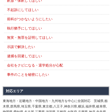
釈放・保釈してほしい
不起訴にしてほしい
前科がつかないようにしたい
執行猶予にしてほしい
無実・無罪を証明してほしい
示談で解決したい
逮捕を回避してほしい
会社をクビになる・退学処分が心配
事件のことを秘密にしたい
対応エリア
東海地方・近畿地方・中国地方・九州地方を中心に全国対応 茨城県,栃
木県,群馬県,埼玉県,千葉県,東京都,八王子,神奈川県,横浜,福井県,岐阜県,
静岡県,愛知県,名古屋,三重県,滋賀県,京都府,大阪府,兵庫県,神戸,奈良県,