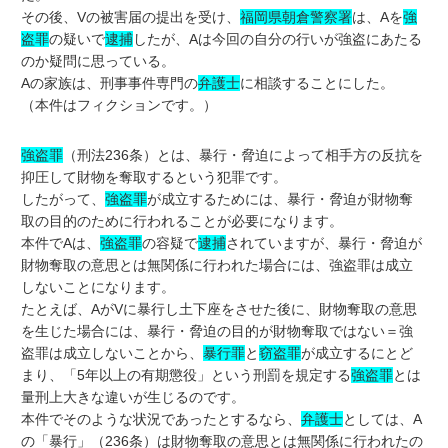
その後、Vの被害届の提出を受け、
福岡県朝倉警察署
は、Aを
強
盗罪
の疑いで
逮捕
したが、Aは今回の自分の行いが強盗にあたる
のか疑問に思っている。
Aの家族は、刑事事件専門の
弁護士
に相談することにした。
（本件はフィクションです。）
強盗罪
（刑法236条）とは、暴行・脅迫によって相手方の反抗を
抑圧して財物を奪取するという犯罪です。
したがって、
強盗罪
が成立するためには、暴行・脅迫が財物奪
取の目的のために行われることが必要になります。
本件でAは、
強盗罪
の容疑で
逮捕
されていますが、暴行・脅迫が
財物奪取の意思とは無関係に行われた場合には、強盗罪は成立
しないことになります。
たとえば、AがVに暴行し土下座をさせた後に、財物奪取の意思
を生じた場合には、暴行・脅迫の目的が財物奪取ではない＝強
盗罪は成立しないことから、
暴行罪
と
窃盗罪
が成立するにとど
まり、「5年以上の有期懲役」という刑罰を規定する
強盗罪
とは
量刑上大きな違いが生じるのです。
本件でそのような状況であったとするなら、
弁護士
としては、A
の「暴行」（236条）は財物奪取の意思とは無関係に行われたの