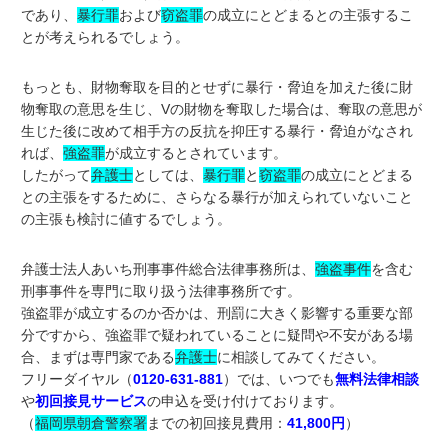
であり、
暴行罪
および
窃盗罪
の成立にとどまるとの主張するこ
とが考えられるでしょう。
もっとも、財物奪取を目的とせずに暴行・脅迫を加えた後に財
物奪取の意思を生じ、Vの財物を奪取した場合は、奪取の意思が
生じた後に改めて相手方の反抗を抑圧する暴行・脅迫がなされ
れば、
強盗罪
が成立するとされています。
したがって
弁護士
としては、
暴行罪
と
窃盗罪
の成立にとどまる
との主張をするために、さらなる暴行が加えられていないこと
の主張も検討に値するでしょう。
弁護士法人あいち刑事事件総合法律事務所は、
強盗事件
を含む
刑事事件を専門に取り扱う法律事務所です。
強盗罪が成立するのか否かは、刑罰に大きく影響する重要な部
分ですから、強盗罪で疑われていることに疑問や不安がある場
合、まずは専門家である
弁護士
に相談してみてください。
フリーダイヤル（
0120-631-881
）では、いつでも
無料法律相談
や
初回接見サービス
の申込を受け付けております。
（
福岡県朝倉警察署
までの初回接見費用：
41,800円
）