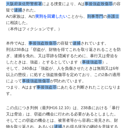
大阪府泉佐野警察署
による捜査により、Aは
事後強盗致傷罪
の容
疑で
逮捕
された。
Aの家族は、Aの
実刑を回避したい
ことから、
刑事専門
の
弁護士
に相談した。
（本件はフィクションです。）
本件でAは、
事後強盗致傷罪
の容疑で
逮捕
されています。
刑法238条は「窃盗が、財物を得てこれを取り返されることを防
ぎ、逮捕を免れ、又は罪跡を隠滅するために、暴行又は脅迫を
したときは、強盗」とするとしています（
事後強盗罪
）。
そして、240条は「強盗が、人を負傷させたときは無期又は6年
以上の懲役」に処すと強盗致傷罪を定めており、この2条の適用
によって
事後強盗致傷罪
が問われています。
つまり、Aはまず
事後強盗罪
にあたると判断されたことになりま
す。
この点につき判例（最判H16.12.10）は、238条における「暴行
又は脅迫」は、窃盗の機会に行われる必要があるとしました。
そしてこの窃盗の機会とは、被害者等から容易に発見され、財
物を取り返され、あるいは
逮捕
され得る状況の継続を意味する