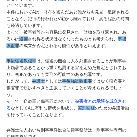
としています。
本件においてAは、財布を盗んだあと誰からも発見・追跡される
ことなく、犯行の行われたV宅から離れており、ある程度の時間
も経過しています。
よって、被害者等から容易に発見され、財物を取り返され、あ
るいは
逮捕
され得る状況はなくなったものとも考えられ、
事後
強盗罪
の成立が否定される可能性があるといえます。
事後強盗致傷罪
は、強盗の機会に人を死傷させることが刑事学
上顕著であることから重く処罰する旨を定めた規定とされてお
り、初犯であっても実刑の可能性のある犯罪です。
したがって、
弁護士
としては
事後強盗致傷罪
ではなく窃盗罪と
傷害罪で起訴すべきと主張していくことが考えられるでしょ
う。
そして、窃盗罪と傷害罪において、
被害者との示談を成立させ
る
などしてAに有利な情状を形成し、
実刑回避
のための弁護活動
を行っていくことになります。
弁護士法人あいち刑事事件総合法律事務所は、刑事事件専門の
法律事務所です。