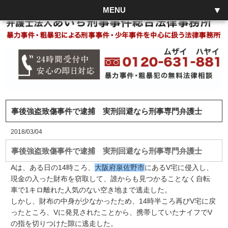
MENU
事後強盗致傷事件で逮捕 実刑回避なら刑事専門弁護士
2018/03/04
事後強盗致傷事件で逮捕 実刑回避なら刑事専門弁護士
Aは、ある日の14時ころ、
大阪府泉佐野市
にあるV宅に侵入し、
現金の入った財布を窃取して、誰からも見つかることなく自転
車で1キロ離れた人気のない空き地まで逃走した。
しかし、財布の中身が少なかったため、14時半ころ再びV宅に戻
ったところ、Vに発見されたことから、携帯していたナイフでV
の指を切りつけた隙に逃走した。