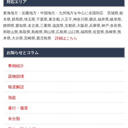
対応エリア
東海地方・近畿地方・中国地方・九州地方を中心に全国対応 茨城県,栃
木県,群馬県,埼玉県,千葉県,東京都,八王子,神奈川県,横浜,福井県,岐阜県,
静岡県,愛知県,名古屋,三重県,滋賀県,京都府,大阪府,兵庫県,神戸,奈良県,
和歌山県,鳥取県,島根県,岡山県,広島県,山口県,福岡県,佐賀県,長崎県,熊
本県,大分県,宮崎県,鹿児島県
詳細はこちら
お知らせとコラム
事例紹介
器物損壊
報道解説
強盗
暴行・傷害
未分類