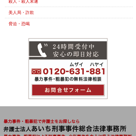
殺人・殺人未遂
美人局・詐欺
脅迫・恐喝