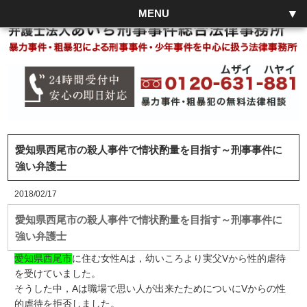
MENU
愛知県西尾市の殺人事件で情状酌量を目指す～刑事事件に
強い弁護士
2018/02/17
愛知県西尾市の殺人事件で情状酌量を目指す～刑事事件に
強い弁護士
愛知県西尾市
に住む女性Aは，幼いころより実父Vから性的虐待
を受けていました。
そうした中，Aは職場で思い人が出来たためについにVからの性
的虐待を拒否しました。