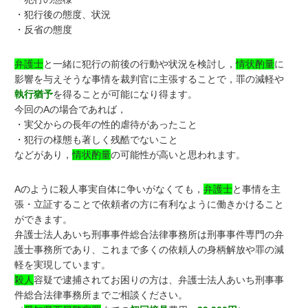
・犯行後の態度、状況
・反省の態度
弁護士
と一緒に犯行の前後の行動や状況を検討し，
情状酌量
に
影響を与えそうな事情を裁判官に主張することで，罪の減軽や
執行猶予
を得ることが可能になり得ます。
今回のAの場合であれば，
・実父からの長年の性的虐待があったこと
・犯行の様態も著しく残酷でないこと
などがあり，
情状酌量
の可能性が高いと思われます。
Aのように殺人事実自体に争いがなくても，
弁護士
と事情を主
張・立証することで依頼者の方に有利なように働きかけること
ができます。
弁護士法人あいち刑事事件総合法律事務所は刑事事件専門の弁
護士事務所であり、これまで多くの依頼人の身柄解放や罪の減
軽を実現しています。
殺人
容疑で逮捕されてお困りの方は、弁護士法人あいち刑事事
件総合法律事務所までご相談ください。