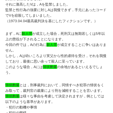
それに激高したVは，Aを監禁しました。
監禁と性行為の強要に対しAは我慢できず，手元にあったコード
でVを絞殺してしまいました。
（1973.04.04最高裁判決を基にしたフィクションです。）
まず，Aに
殺人罪
が成立した場合，死刑又は無期若しくは5年以
上の懲役が下されることになります。
今回の件では，Aの行為に
殺人罪
が成立することに争いはありま
せん。
しかし，Aは幼いころより実父から性的虐待を受け，それを我慢
しており，最後に思い余って殺人に至っています。
このような場合，Aには
情状酌量
の余地があるといえるでしょ
う。
情状酌量
とは，刑事裁判において，同情すべき犯罪の情状をく
み取って，裁判官の裁量により刑を減軽することを言います。
情状酌量
は様々な事由を考慮して決定されますが，例としては
以下のような基準があります。
・犯行の動機や事情
・犯行の態様