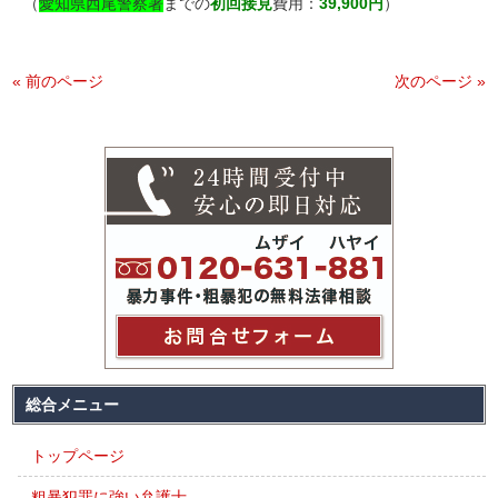
（
愛知県西尾警察署
までの
初回接見
費用：
39,900円
）
« 前のページ
次のページ »
総合メニュー
トップページ
粗暴犯罪に強い弁護士