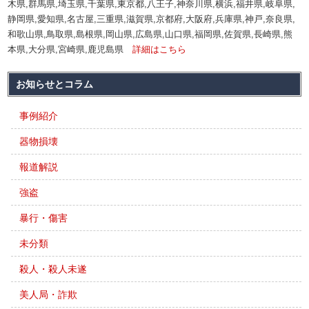
木県,群馬県,埼玉県,千葉県,東京都,八王子,神奈川県,横浜,福井県,岐阜県,
静岡県,愛知県,名古屋,三重県,滋賀県,京都府,大阪府,兵庫県,神戸,奈良県,
和歌山県,鳥取県,島根県,岡山県,広島県,山口県,福岡県,佐賀県,長崎県,熊
本県,大分県,宮崎県,鹿児島県
詳細はこちら
お知らせとコラム
事例紹介
器物損壊
報道解説
強盗
暴行・傷害
未分類
殺人・殺人未遂
美人局・詐欺